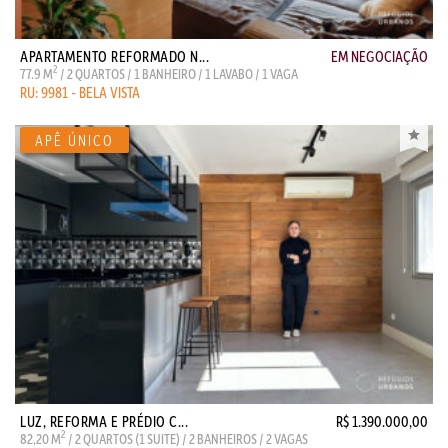
APARTAMENTO REFORMADO N...
EM NEGOCIAÇÃO
2
77.9 M
/ 2 QUARTOS / 1 BANHEIRO / 1 LAVABO / 1 VAGA
RU: 9981 - BELA VISTA
LUZ, REFORMA E PRÉDIO C...
R$ 1.390.000,00
2
82,20 M
/ 2 QUARTOS (1 SUITE) / 2 BANHEIROS / 2 VAGAS