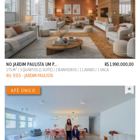
NO JARDIM PAULISTA UM P...
R$ 1.990.000,00
2
175 M
/ 3 QUARTOS (1 SUITE) / 2 BANHEIROS / 1 LAVABO / 1 VAGA
RU: 9315 - JARDIM PAULISTA