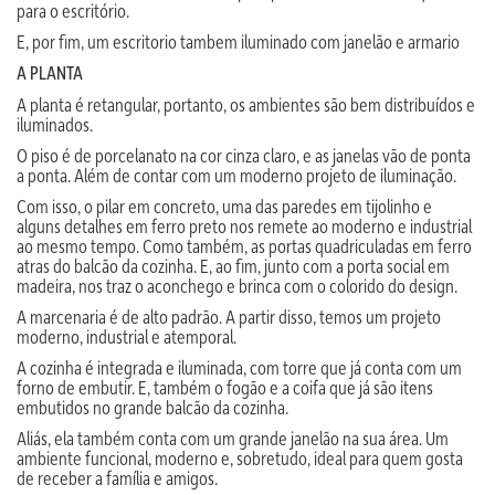
para o escritório.
E, por fim, um escritorio tambem iluminado com janelão e armario
A PLANTA
A planta é retangular, portanto, os ambientes são bem distribuídos e
iluminados.
O piso é de porcelanato na cor cinza claro, e as janelas vão de ponta
a ponta. Além de contar com um moderno projeto de iluminação.
Com isso, o pilar em concreto, uma das paredes em tijolinho e
alguns detalhes em ferro preto nos remete ao moderno e industrial
ao mesmo tempo. Como também, as portas quadriculadas em ferro
atras do balcão da cozinha. E, ao fim, junto com a porta social em
madeira, nos traz o aconchego e brinca com o colorido do design.
A marcenaria é de alto padrão. A partir disso, temos um projeto
moderno, industrial e atemporal.
A cozinha é integrada e iluminada, com torre que já conta com um
forno de embutir. E, também o fogão e a coifa que já são itens
embutidos no grande balcão da cozinha.
Aliás, ela também conta com um grande janelão na sua área. Um
ambiente funcional, moderno e, sobretudo, ideal para quem gosta
de receber a família e amigos.