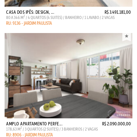
CASA DOS IPÊS: DESIGN, ...
R$ 3.491.181,00
2
80 A 346 M
/ 4 QUARTOS (4 SUITES) / BANHEIRO / 1 LAVABO / 2 VAGAS
RU: 9136 - JARDIM PAULISTA
AMPLO APARTAMENTO PERFE...
R$ 2.090.000,00
2
178,63 M
/ 3 QUARTOS (2 SUITES) / 3 BANHEIROS / 2 VAGAS
RU: 8906 - JARDIM PAULISTA