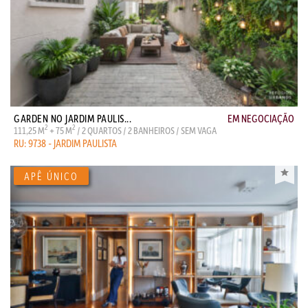
GARDEN NO JARDIM PAULIS...
EM NEGOCIAÇÃO
2
2
111,25 M
+ 75 M
/ 2 QUARTOS / 2 BANHEIROS / SEM VAGA
RU: 9738 - JARDIM PAULISTA