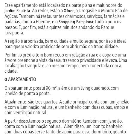
Esse apartamento está localizado na parte plana e mais nobre do
. Ao redor, estão a
, a Drogasil e o Minuto Pão de
Jardim Paulista
Ofner
Açúcar. Também há restaurantes charmosos, serviços, farmácias e
padarias, como a Etienne, e o
tudo a poucos
Shopping Pamplona;
passos. E, por fim, está a quinze minutos andando do Parque
Ibirapuera.
A região é arborizada, bem cuidada e muito segura, por isso é ideal
para quem valoriza praticidade sem abrir mão da tranquilidade.
Por fim, o prédio tem bom recuo em relação à rua e a copa de uma
árvore preenche a vista da sala, trazendo privacidade e leveza. Uma
localização tranquila e, ao mesmo tempo, bem conectada com a
cidade.
APARTAMENTO
O
O apartamento possui 96 m², além de um living quadrado, com
janelão de ponta a ponta.
Atualmente, são tres quartos. A suíte principal conta com um janelão
e com a iluminação natural, e um banheiro com duas cubas, amplo e
com ventilação natural.
A partir disso,temos o segundo dormitório, também com janelão,
conta com a iluminação natural. Além disso, um bonito banheiro
com duas cubas serve tanto de apoio para esse dormitório, quanto