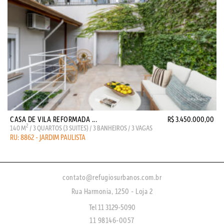
CASA DE VILA REFORMADA ...
R$ 3.450.000,00
2
140 M
/ 3 QUARTOS (3 SUITES) / 3 BANHEIROS / 3 VAGAS
RU: 8862 - JARDIM PAULISTA
contato@refugiosurbanos.com.br
Rua Harmonia, 1250 - Loja 2
Tel 11 3129-5090
11 98146-0057