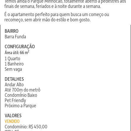
Temos ainda o Parque Minhocão, totalmente aberto a pedestres aos
finais de semana, feriados e à noite durante a semana.
É o apartamento perfeito para quem busca um começo ou
recomeço, sem abrir mão do estilo e bom gosto.
BAIRRO
Barra Funda
CONFIGURAÇÃO
2
Área útil: 66 m
1 Quarto
1 Banheiro
Sem vaga
DETALHES
Andar Alto
Até 700m do metrô
CondomÍnio Baixo
Pet Friendly
Próximo a Parque
VALORES
VENDIDO
Condomínio: R$ 450,00