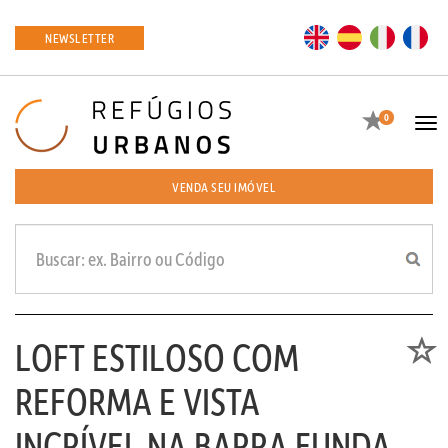
EN
ES
IT
FR
NEWSLETTER
Favoritos
0
Tog
navi
VENDA SEU IMÓVEL
LOFT ESTILOSO COM
Favori
REFORMA E VISTA
INCRÍVEL NA BARRA FUNDA