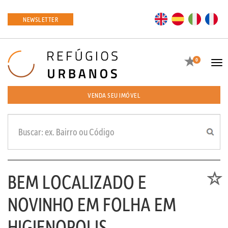
EN
ES
IT
FR
NEWSLETTER
Favoritos
0
Tog
navi
VENDA SEU IMÓVEL
BEM LOCALIZADO E
Favori
NOVINHO EM FOLHA EM
HIGIENOPOLIS