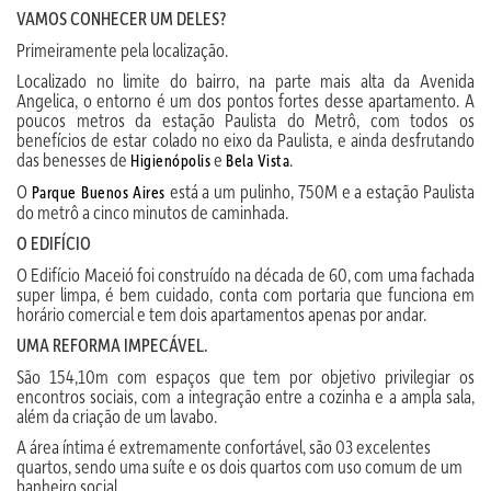
VAMOS CONHECER UM DELES?
Primeiramente pela localização.
Localizado no limite do bairro, na parte mais alta da Avenida
Angelica, o entorno é um dos pontos fortes desse apartamento. A
poucos metros da estação Paulista do Metrô, com todos os
benefícios de estar colado no eixo da Paulista, e ainda desfrutando
das benesses de
e
.
Higienópolis
Bela Vista
O
está a um pulinho, 750M e a estação Paulista
Parque Buenos Aires
do metrô a cinco minutos de caminhada.
O EDIFÍCIO
O Edifício Maceió foi construído na década de 60, com uma fachada
super limpa, é bem cuidado, conta com portaria que funciona em
horário comercial e tem dois apartamentos apenas por andar.
UMA REFORMA IMPECÁVEL.
São 154,10m com espaços que tem por objetivo privilegiar os
encontros sociais, com a integração entre a cozinha e a ampla sala,
além da criação de um lavabo.
A área íntima é extremamente confortável, são 03 excelentes
quartos, sendo uma suíte e os dois quartos com uso comum de um
banheiro social