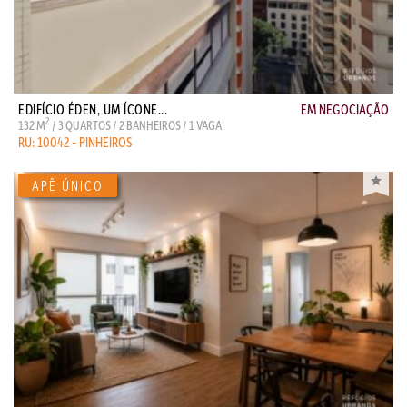
EDIFÍCIO ÉDEN, UM ÍCONE...
EM NEGOCIAÇÃO
2
132 M
/ 3 QUARTOS / 2 BANHEIROS / 1 VAGA
RU: 10042 - PINHEIROS