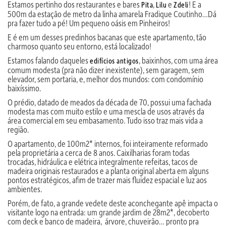
Estamos pertinho dos restaurantes e bares
,
e
! E a
Pita
Lilu
Zdeli
500m da estação de metro da linha amarela Fradique Coutinho…Dá
pra fazer tudo a pé! Um pequeno oásis em Pinheiros!
E é em um desses predinhos bacanas que este apartamento, tão
charmoso quanto seu entorno, está localizado!
Estamos falando daqueles
, baixinhos, com uma área
edifícios antigos
comum modesta (pra não dizer inexistente), sem garagem, sem
elevador, sem portaria, e, melhor dos mundos: com condomínio
baixíssimo.
O prédio, datado de meados da década de 70, possui uma fachada
modesta mas com muito estilo e uma mescla de usos através da
área comercial em seu embasamento. Tudo isso traz mais vida a
região.
O apartamento, de 100m2* internos, foi inteiramente reformado
pela proprietária a cerca de 8 anos. Caixilharias foram todas
trocadas, hidráulica e elétrica integralmente refeitas, tacos de
madeira originais restaurados e a planta original aberta em alguns
pontos estratégicos, afim de trazer mais fluidez espacial e luz aos
ambientes.
Porém, de fato, a grande vedete deste aconchegante apê impacta o
visitante logo na entrada: um grande jardim de 28m2*, decoberto
com deck e banco de madeira, árvore, chuveirão… pronto pra