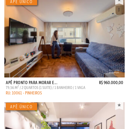
APÊ PRONTO PARA MORAR E...
R$ 960.000,00
2
79,56 M
/ 2 QUARTOS (1 SUITE) / 1 BANHEIRO / 1 VAGA
RU: 10061 - PINHEIROS