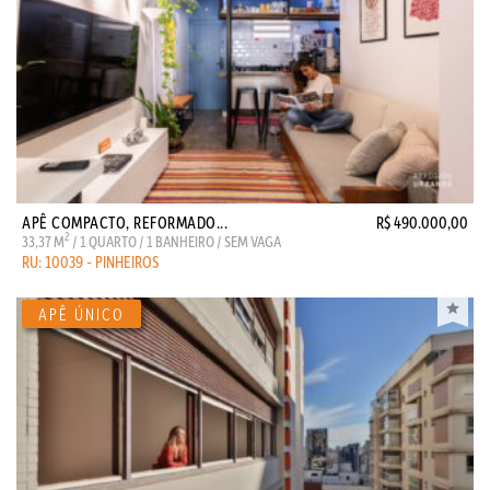
APÊ COMPACTO, REFORMADO...
R$ 490.000,00
2
33,37 M
/ 1 QUARTO / 1 BANHEIRO / SEM VAGA
RU: 10039 - PINHEIROS