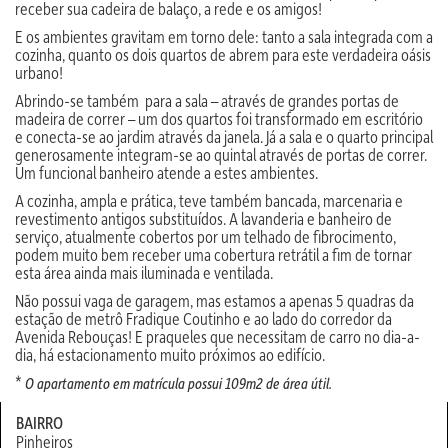
receber sua cadeira de balaço, a rede e os amigos!
E os ambientes gravitam em torno dele: tanto a sala integrada com a
cozinha, quanto os dois quartos de abrem para este verdadeira oásis
urbano!
Abrindo-se também para a sala – através de grandes portas de
madeira de correr – um dos quartos foi transformado em escritório
e conecta-se ao jardim através da janela. Já a sala e o quarto principal
generosamente integram-se ao quintal através de portas de correr.
Um funcional banheiro atende a estes ambientes.
A cozinha, ampla e prática, teve também bancada, marcenaria e
revestimento antigos substituídos. A lavanderia e banheiro de
serviço, atualmente cobertos por um telhado de fibrocimento,
podem muito bem receber uma cobertura retrátil a fim de tornar
esta área ainda mais iluminada e ventilada.
Não possui vaga de garagem, mas estamos a apenas 5 quadras da
estação de metrô Fradique Coutinho e ao lado do corredor da
Avenida Rebouças! E praqueles que necessitam de carro no dia-a-
dia, há estacionamento muito próximos ao edifício.
*
O apartamento em matrícula possui 109m2 de área útil.
BAIRRO
Pinheiros