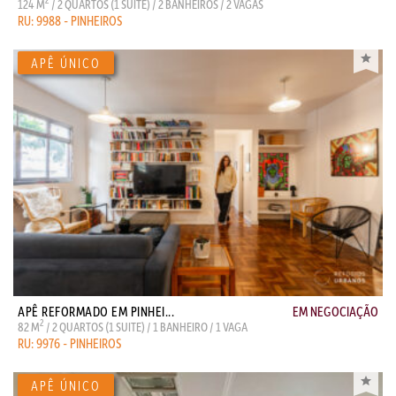
2
124 M
/ 2 QUARTOS (1 SUITE) / 2 BANHEIROS / 2 VAGAS
RU: 9988 - PINHEIROS
APÊ REFORMADO EM PINHEI...
EM NEGOCIAÇÃO
2
82 M
/ 2 QUARTOS (1 SUITE) / 1 BANHEIRO / 1 VAGA
RU: 9976 - PINHEIROS