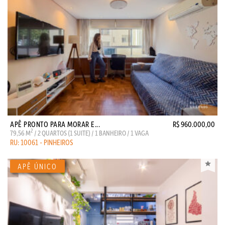
APÊ PRONTO PARA MORAR E...
R$ 960.000,00
2
79,56 M
/ 2 QUARTOS (1 SUITE) / 1 BANHEIRO / 1 VAGA
RU: 10061 - PINHEIROS