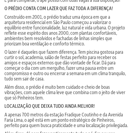
O PRÉDIO CONTA COM LAZER QUE FAZ TODA A DIFERENÇA!
Construído em 2001, o prédio traduz uma época em que a
arquitetura residencial em São Paulo começou a valorizar o
equilíbrio entre funcionalidade, luz natural e vida urbana. O projeto
reflete esse espírito dos anos 2000, com plantas confortáveis,
ambientes bem resolvidos e fachadas de linhas simples que
priorizam boa ventilação e conforto térmico.
O lazer é daqueles que fazem diferença. Tem piscina gostosa para
curtir o sol, academia, salão de festas perfeito para receber os
amigos e espaços externos que dão vontade de ficar. Dá para
começar o dia com um mergulho, fazer uma pausa entre um
compromisso e outro ou encerrar a semana em um clima tranquilo,
tudo sem sair de casa.
Além disso, o prédio é muito bem cuidado e cheio de boas
vibrações, com aquele clima leve que combina com o jeito de viver
que só Pinheiros tem.
LOCALIZAÇÃO QUE DEIXA TUDO AINDA MELHOR!
A apenas 700 metros da estação Fradique Coutinho e da Avenida
Faria Lima, o apê está em um ponto estratégico de Pinheiros,
perfeito para quem busca praticidade e uma localização privilegiada.