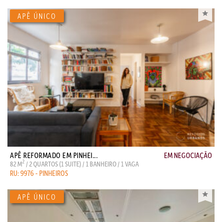
APÊ REFORMADO EM PINHEI...
EM NEGOCIAÇÃO
2
82 M
/ 2 QUARTOS (1 SUITE) / 1 BANHEIRO / 1 VAGA
RU: 9976 - PINHEIROS