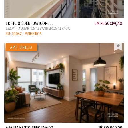
EDIFÍCIO ÉDEN, UM ÍCONE...
EM NEGOCIAÇÃO
2
132 M
/ 3 QUARTOS / 2 BANHEIROS / 1 VAGA
RU: 10042 - PINHEIROS
APARTAMENTO REFORMADO, ...
R$ 875.000,00