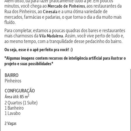
Além disso, dá para fazer praticamente tudo a pé. Em poucos
minutos, você chega ao
, aos restaurantes da
Mercado de Pinheiros
Rua dos Pinheiros, ao
e a uma ótima variedade de
Cinesala
mercados, farmácias e padarias, o que torna o dia a dia muito mais
fluído.
Para completar, estamos a poucas quadras dos bares e restaurantes
mais charmosos da
. Assim, você vive perto de tudo e,
Vila Madalena
ao mesmo tempo, com a tranquilidade desse pedacinho do bairro.
Ou seja, esse é o apê perfeito pra você! :)
*Algumas imagens contem recursos de inteligência artificial para ilustrar o
projeto e suas possibilidades*
BAIRRO
Pinheiros
CONFIGURAÇÃO
2
Área útil: 85 m
2 Quartos (1 Suíte)
1 Banheiro
1 Lavabo
2 Vagas