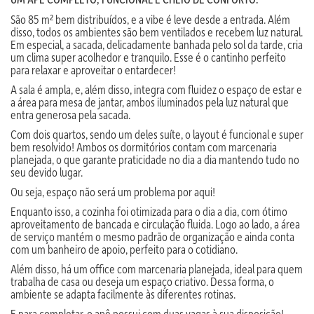
São 85 m² bem distribuídos, e a vibe é leve desde a entrada. Além
disso, todos os ambientes são bem ventilados e recebem luz natural.
Em especial, a sacada, delicadamente banhada pelo sol da tarde, cria
um clima super acolhedor e tranquilo. Esse é o cantinho perfeito
para relaxar e aproveitar o entardecer!
A sala é ampla, e, além disso, integra com fluidez o espaço de estar e
a área para mesa de jantar, ambos iluminados pela luz natural que
entra generosa pela sacada.
Com dois quartos, sendo um deles suíte, o layout é funcional e super
bem resolvido! Ambos os dormitórios contam com marcenaria
planejada, o que garante praticidade no dia a dia mantendo tudo no
seu devido lugar.
Ou seja, espaço não será um problema por aqui!
Enquanto isso, a cozinha foi otimizada para o dia a dia, com ótimo
aproveitamento de bancada e circulação fluida. Logo ao lado, a área
de serviço mantém o mesmo padrão de organização e ainda conta
com um banheiro de apoio, perfeito para o cotidiano.
Além disso, há um office com marcenaria planejada, ideal para quem
trabalha de casa ou deseja um espaço criativo. Dessa forma, o
ambiente se adapta facilmente às diferentes rotinas.
E para completar, o apê possui com duas vagas à sua disposição!