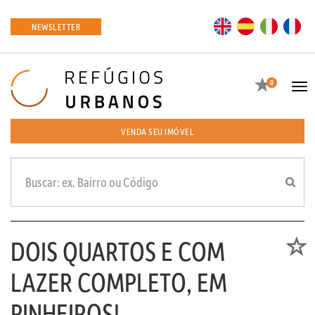
EN
ES
IT
FR
NEWSLETTER
Favoritos
0
Tog
navi
VENDA SEU IMÓVEL
DOIS QUARTOS E COM
Favori
LAZER COMPLETO, EM
PINHEIROS!