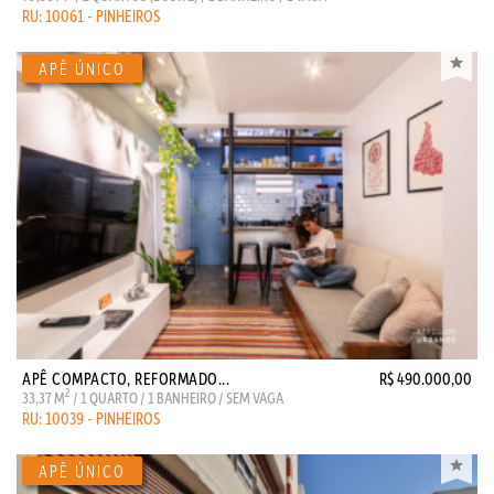
RU: 10061 - PINHEIROS
APÊ COMPACTO, REFORMADO...
R$ 490.000,00
2
33,37 M
/ 1 QUARTO / 1 BANHEIRO / SEM VAGA
RU: 10039 - PINHEIROS