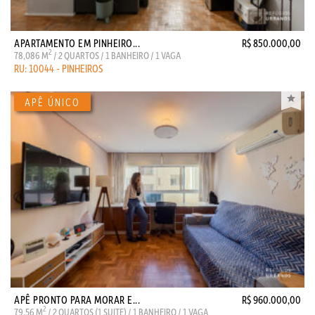
APARTAMENTO EM PINHEIRO...
R$ 850.000,00
2
78,086 M
/ 2 QUARTOS / 1 BANHEIRO / 1 VAGA
RU: 10044 - PINHEIROS
APÊ PRONTO PARA MORAR E...
R$ 960.000,00
2
79,56 M
/ 2 QUARTOS (1 SUITE) / 1 BANHEIRO / 1 VAGA