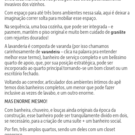
invasivos dos vizinhos.
Com espaço para até três bons ambientes nessa sala, aqui é deixar a
imaginação correr solta para mobiliar esse espaço.
Na sequência, uma boa cozinha, que pode ser integrada – e
pasmem, mantém o piso original e muito bem cuidado de
granilite
com rejuntes dourados!
A lavanderia é composta de varanda (por isso chamamos
carinhosamente de
– clica na palavra pra entender
varandeira
melhor esse termo), banheiro de serviço completo e um belíssimo
quarto de apoio, que, por sua posição estratégica, pode ser
incorporado ao quarto principal tornando-se um bom closet ou um
escritório fechado.
Voltando ao corredor, articulador dos ambientes íntimos do apê
temos dois banheiros completos, um menor que pode fazer
inclusive as vezes de lavabo, e um outro enorme.
MAS ENORME MESMO!
Com banheira, chuveiro, e louças ainda originais da época da
construção, esse banheiro pode ser tranquilamente divido em dois,
se necessário, para a criação de uma suíte + um banheiro social.
Por fim, três amplos quartos, sendo um deles com um closet
generoso.