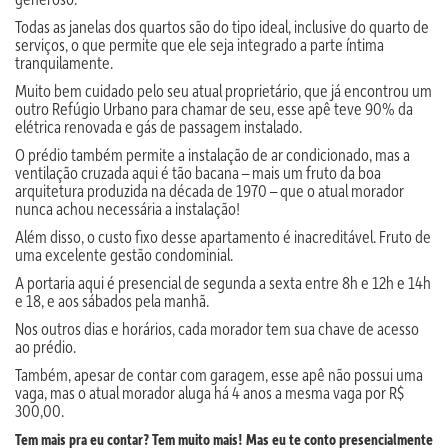
Todas as janelas dos quartos são do tipo ideal, inclusive do quarto de
serviços, o que permite que ele seja integrado a parte íntima
tranquilamente.
Muito bem cuidado pelo seu atual proprietário, que já encontrou um
outro Refúgio Urbano para chamar de seu, esse apê teve 90% da
elétrica renovada e gás de passagem instalado.
O prédio também permite a instalação de ar condicionado, mas a
ventilação cruzada aqui é tão bacana – mais um fruto da boa
arquitetura produzida na década de 1970 – que o atual morador
nunca achou necessária a instalação!
Além disso, o custo fixo desse apartamento é inacreditável. Fruto de
uma excelente gestão condominial.
A portaria aqui é presencial de segunda a sexta entre 8h e 12h e 14h
e 18, e aos sábados pela manhã.
Nos outros dias e horários, cada morador tem sua chave de acesso
ao prédio.
Também, apesar de contar com garagem, esse apê não possui uma
vaga, mas o atual morador aluga há 4 anos a mesma vaga por R$
300,00.
Tem mais pra eu contar? Tem muito mais! Mas eu te conto presencialmente