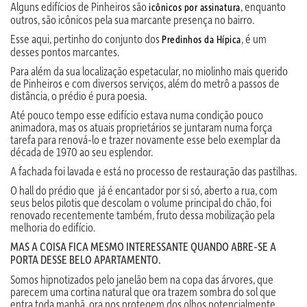
Alguns edifícios de Pinheiros são
, enquanto
icônicos por assinatura
outros, são icônicos pela sua marcante presença no bairro.
Esse aqui, pertinho do conjunto dos
, é um
Predinhos da Hípica
desses pontos marcantes.
Para além da sua localização espetacular, no miolinho mais querido
de Pinheiros e com diversos serviços, além do metrô a passos de
distância, o prédio é pura poesia.
Até pouco tempo esse edifício estava numa condição pouco
animadora, mas os atuais proprietários se juntaram numa força
tarefa para renová-lo e trazer novamente esse belo exemplar da
década de 1970 ao seu esplendor.
A fachada foi lavada e está no processo de restauração das pastilhas.
O hall do prédio que já é encantador por si só, aberto a rua, com
seus belos pilotis que descolam o volume principal do chão, foi
renovado recentemente também, fruto dessa mobilização pela
melhoria do edifício.
MAS A COISA FICA MESMO INTERESSANTE QUANDO ABRE-SE A
PORTA DESSE BELO APARTAMENTO.
Somos hipnotizados pelo janelão bem na copa das árvores, que
parecem uma cortina natural que ora trazem sombra do sol que
entra toda manhã, ora nos protegem dos olhos potencialmente