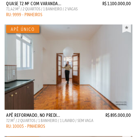
QUASE 72 M² COM VARANDA...
R$ 1.100.000,00
2
71,42 M
/ 2 QUARTOS / 1 BANHEIRO / 2 VAGAS
RU: 9999 - PINHEIROS
APÊ REFORMADO, NO PREDI...
R$ 895.000,00
2
72 M
/ 2 QUARTOS / 1 BANHEIRO / 1 LAVABO / SEM VAGA
RU: 10005 - PINHEIROS