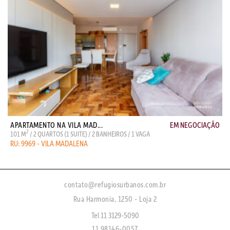
APARTAMENTO NA VILA MAD...
EM NEGOCIAÇÃO
2
101 M
/ 2 QUARTOS (1 SUITE) / 2 BANHEIROS / 1 VAGA
RU: 9969 - VILA MADALENA
contato@refugiosurbanos.com.br
Rua Harmonia, 1250 - Loja 2
Tel 11 3129-5090
11 98146-0057