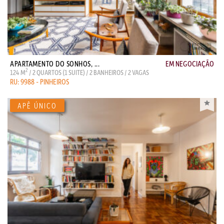
APARTAMENTO DO SONHOS, ...
EM NEGOCIAÇÃO
2
124 M
/ 2 QUARTOS (1 SUITE) / 2 BANHEIROS / 2 VAGAS
RU: 9988 - PINHEIROS