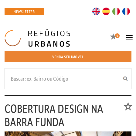
EN
ES
IT
FR
NEWSLETTER
Favoritos
0
Tog
navi
VENDA SEU IMÓVEL
COBERTURA DESIGN NA
Favori
BARRA FUNDA