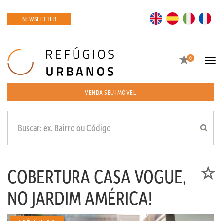
EN
ES
IT
FR
NEWSLETTER
Favoritos
0
Tog
navi
VENDA SEU IMÓVEL
COBERTURA CASA VOGUE,
Favori
NO JARDIM AMÉRICA!