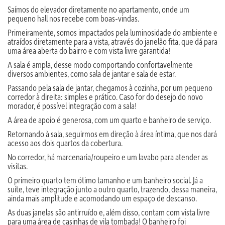
Saímos do elevador diretamente no apartamento, onde um
pequeno hall nos recebe com boas-vindas.
Primeiramente, somos impactados pela luminosidade do ambiente e
atraídos diretamente para a vista, através do janelão fita, que dá para
uma área aberta do bairro e com vista livre garantida!
A sala é ampla, desse modo comportando confortavelmente
diversos ambientes, como sala de jantar e sala de estar.
Passando pela sala de jantar, chegamos à cozinha, por um pequeno
corredor à direita: simples e prático. Caso for do desejo do novo
morador, é possível integração com a sala!
A área de apoio é generosa, com um quarto e banheiro de serviço.
Retornando à sala, seguirmos em direção à área íntima, que nos dará
acesso aos dois quartos da cobertura.
No corredor, há marcenaria/roupeiro e um lavabo para atender as
visitas.
O primeiro quarto tem ótimo tamanho e um banheiro social. Já a
suíte, teve integração junto a outro quarto, trazendo, dessa maneira,
ainda mais amplitude e acomodando um espaço de descanso.
As duas janelas são antirruído e, além disso, contam com vista livre
para uma área de casinhas de vila tombada! O banheiro foi