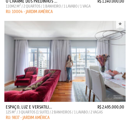
O CHARME DOS PREDINHOS ...
R$ 1.140.000,00
2
110M2 M
/ 2 QUARTOS / 1 BANHEIRO / 1 LAVABO / 1 VAGA
RU: 10004 - JARDIM AMÉRICA
ESPAÇO, LUZ E VERSATILI...
R$ 2.495.000,00
2
125 M
/ 3 QUARTOS (1 SUITE) / 2 BANHEIROS / 1 LAVABO / 2 VAGAS
RU: 9837 - JARDIM AMÉRICA