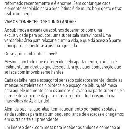
reformado recentemente e é enorme! Sem contar que cada
elemento escolhido para a área íntima é de muito bom gosto e traz
real aconchego.
VAMOS CONHECER O SEGUNDO ANDAR?
Ao subirmos a escada caracol, nos deparamos com uma
exclusividade para poucos: uma super sala maravilhosa! Uma
verdadeira área para relaxar e curtir a vida, e que dá acesso à parte
principal da cobertura: a piscina aquecida.
Ou seja, um ambiente incrível!
Mesmo com tudo que é oferecido pelo apartamento, a piscina é
realmente um atrativo que desequilibra qualquer comparação que
se faça com imóveis semelhantes.
Cada detalhe nesse espaço foi pensado cuidadosamente; desde as
imensas prateleiras da biblioteca e o espaço de leitura, até mesa
para aquele momento com os amigos, o lavabo na parte superior, e a
parede de vidro que dá para a área do jardim. Tudo inspirado na
maravilhas da Ásia! Lindo!
Além da piscina, que, aliás, tem aquecimento por painéis solares,
ainda subimos para mais um pequeno lance de escadas e chegamos
em outra parte surpreendente:
um imenso deck ,com mesa para receber os amigos e comer ao ar