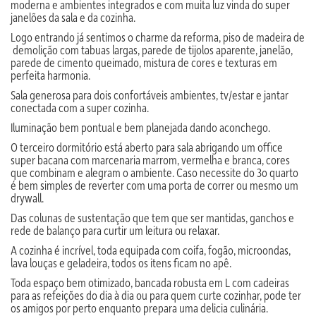
moderna e ambientes integrados e com muita luz vinda do super
janelões da sala e da cozinha.
Logo entrando já sentimos o charme da reforma, piso de madeira de
demolição com tabuas largas, parede de tijolos aparente, janelão,
parede de cimento queimado, mistura de cores e texturas em
perfeita harmonia.
Sala generosa para dois confortáveis ambientes, tv/estar e jantar
conectada com a super cozinha.
Iluminação bem pontual e bem planejada dando aconchego.
O terceiro dormitório está aberto para sala abrigando um office
super bacana com marcenaria marrom, vermelha e branca, cores
que combinam e alegram o ambiente. Caso necessite do 3o quarto
é bem simples de reverter com uma porta de correr ou mesmo um
drywall.
Das colunas de sustentação que tem que ser mantidas, ganchos e
rede de balanço para curtir um leitura ou relaxar.
A cozinha é incrível, toda equipada com coifa, fogão, microondas,
lava louças e geladeira, todos os itens ficam no apê.
Toda espaço bem otimizado, bancada robusta em L com cadeiras
para as refeições do dia à dia ou para quem curte cozinhar, pode ter
os amigos por perto enquanto prepara uma delicia culinária.