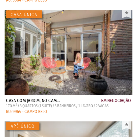
CASA COM JARDIM, NO CAM...
EM NEGOCIAÇÃO
2
170 M
/ 3 QUARTOS (1 SUITE) / 3 BANHEIROS / 1 LAVABO / 2 VAGAS
RU: 9964 - CAMPO BELO