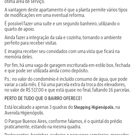
ótima área de serviço.
A vantagem deste apartamento é que a planta permite vários tipos
de modificações em uma eventual reforma.
É possível fazer uma suíte e um segundo banheiro, utilizando o
quarto de apoio.
Ainda fazer a integração da sala e cozinha, tornando o ambiente
perfeito para receber visitas.
E imagina receber seu convidados com uma vista que ficará na
memória deles.
Por fim, há uma vaga de garagem escriturada em estilo box, fechada
e que pode ser utilizada ainda como depósito.
P.s.: no valor do condomínio é incluído consumo de água, que pode
variar a cada mês. E há uma parcela extra da troca dos elevadores,
no valor de R$ 517.00 e que está quase no final, faltando 16 parcelas.
PERTO DE TUDO QUE O BAIRRO OFERECE!
Está localizado a apenas 3 quadras do
, na
Shopping Higienópolis
Avenida Higienópolis.
O Parque Buenos Aires, conforme falamos, é o quintal do prédio
praticamente, estando na mesma quadra.
Restaurantes, barzinhos, padarias e pequenos comércios, mercados