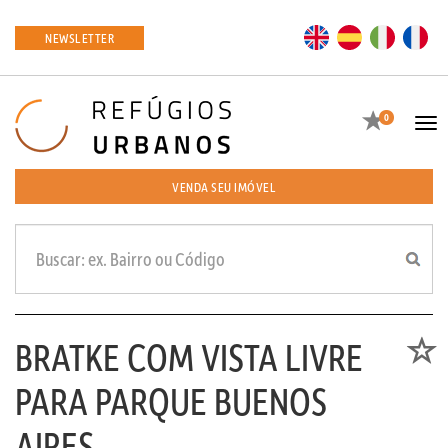
EN
ES
IT
FR
NEWSLETTER
Favoritos
0
Tog
navi
VENDA SEU IMÓVEL
BRATKE COM VISTA LIVRE
Favori
PARA PARQUE BUENOS
AIRES