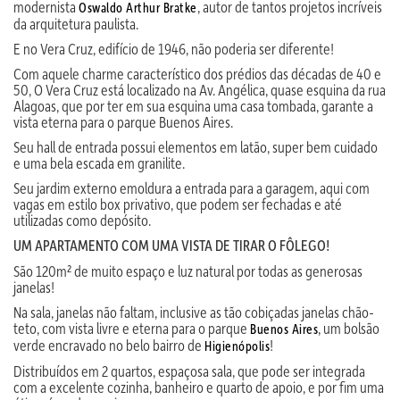
modernista
, autor de tantos projetos incríveis
Oswaldo Arthur Bratke
da arquitetura paulista.
E no Vera Cruz, edifício de 1946, não poderia ser diferente!
Com aquele charme característico dos prédios das décadas de 40 e
50, O Vera Cruz está localizado na Av. Angélica, quase esquina da rua
Alagoas, que por ter em sua esquina uma casa tombada, garante a
vista eterna para o parque Buenos Aires.
Seu hall de entrada possui elementos em latão, super bem cuidado
e uma bela escada em granilite.
Seu jardim externo emoldura a entrada para a garagem, aqui com
vagas em estilo box privativo, que podem ser fechadas e até
utilizadas como depósito.
UM APARTAMENTO COM UMA VISTA DE TIRAR O FÔLEGO!
São 120m² de muito espaço e luz natural por todas as generosas
janelas!
Na sala, janelas não faltam, inclusive as tão cobiçadas janelas chão-
teto, com vista livre e eterna para o parque
, um bolsão
Buenos Aires
verde encravado no belo bairro de
!
Higienópolis
Distribuídos em 2 quartos, espaçosa sala, que pode ser integrada
com a excelente cozinha, banheiro e quarto de apoio, e por fim uma