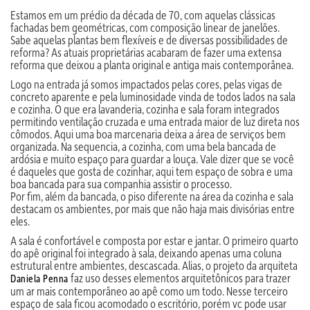
Estamos em um prédio da década de 70, com aquelas clássicas
fachadas bem geométricas, com composição linear de janelões.
Sabe aquelas plantas bem flexíveis e de diversas possibilidades de
reforma? As atuais proprietárias acabaram de fazer uma extensa
reforma que deixou a planta original e antiga mais contemporânea.
Logo na entrada já somos impactados pelas cores, pelas vigas de
concreto aparente e pela luminosidade vinda de todos lados na sala
e cozinha. O que era lavanderia, cozinha e sala foram integrados
permitindo ventilação cruzada e uma entrada maior de luz direta nos
cômodos. Aqui uma boa marcenaria deixa a área de serviços bem
organizada. Na sequencia, a cozinha, com uma bela bancada de
ardósia e muito espaço para guardar a louça. Vale dizer que se você
é daqueles que gosta de cozinhar, aqui tem espaço de sobra e uma
boa bancada para sua companhia assistir o processo.
Por fim, além da bancada, o piso diferente na área da cozinha e sala
destacam os ambientes, por mais que não haja mais divisórias entre
eles.
A sala é confortável e composta por estar e jantar. O primeiro quarto
do apê original foi integrado à sala, deixando apenas uma coluna
estrutural entre ambientes, descascada. Alias, o projeto da arquiteta
faz uso desses elementos arquitetônicos para trazer
Daniela Penna
um ar mais contemporâneo ao apê como um todo. Nesse terceiro
espaço de sala ficou acomodado o escritório, porém vc pode usar