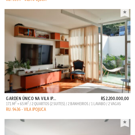
GARDEN ÚNICO NA VILA IP...
R$ 2.200.000,00
2
2
171 M
+ 65 M
/ 2 QUARTOS (2 SUITES) / 2 BANHEIROS / 1 LAVABO / 2 VAGAS
RU: 9436 - VILA IPOJUCA