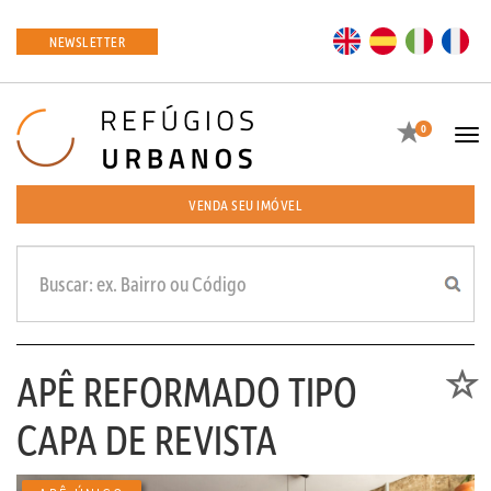
EN
ES
IT
FR
NEWSLETTER
Favoritos
0
Tog
navi
VENDA SEU IMÓVEL
APÊ REFORMADO TIPO
Favori
CAPA DE REVISTA