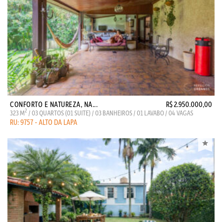
CONFORTO E NATUREZA, NA...
R$ 2.950.000,00
2
323 M
/ 03 QUARTOS (01 SUITE) / 03 BANHEIROS / 01 LAVABO / 04 VAGAS
RU: 9757 - ALTO DA LAPA