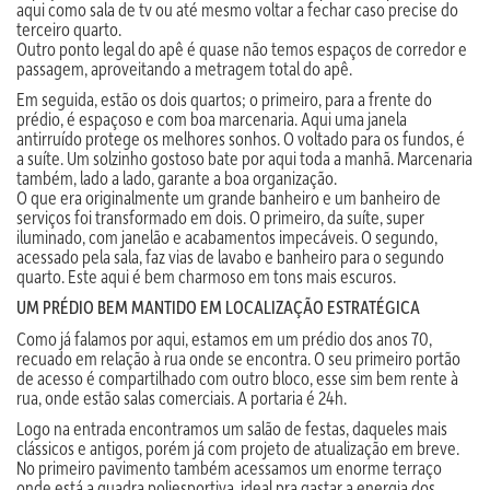
aqui como sala de tv ou até mesmo voltar a fechar caso precise do
terceiro quarto.
Outro ponto legal do apê é quase não temos espaços de corredor e
passagem, aproveitando a metragem total do apê.
Em seguida, estão os dois quartos; o primeiro, para a frente do
prédio, é espaçoso e com boa marcenaria. Aqui uma janela
antirruído protege os melhores sonhos. O voltado para os fundos, é
a suíte. Um solzinho gostoso bate por aqui toda a manhã. Marcenaria
também, lado a lado, garante a boa organização.
O que era originalmente um grande banheiro e um banheiro de
serviços foi transformado em dois. O primeiro, da suíte, super
iluminado, com janelão e acabamentos impecáveis. O segundo,
acessado pela sala, faz vias de lavabo e banheiro para o segundo
quarto. Este aqui é bem charmoso em tons mais escuros.
UM PRÉDIO BEM MANTIDO EM LOCALIZAÇÃO ESTRATÉGICA
Como já falamos por aqui, estamos em um prédio dos anos 70,
recuado em relação à rua onde se encontra. O seu primeiro portão
de acesso é compartilhado com outro bloco, esse sim bem rente à
rua, onde estão salas comerciais. A portaria é 24h.
Logo na entrada encontramos um salão de festas, daqueles mais
clássicos e antigos, porém já com projeto de atualização em breve.
No primeiro pavimento também acessamos um enorme terraço
onde está a quadra poliesportiva, ideal pra gastar a energia dos