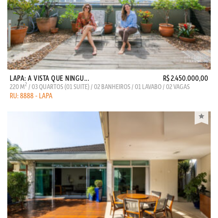
LAPA: A VISTA QUE NINGU...
R$ 2.450.000,00
2
220 M
/ 03 QUARTOS (01 SUITE) / 02 BANHEIROS / 01 LAVABO / 02 VAGAS
RU: 8888 - LAPA