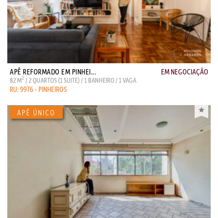
APÊ REFORMADO EM PINHEI...
EM NEGOCIAÇÃO
2
82 M
/ 2 QUARTOS (1 SUITE) / 1 BANHEIRO / 1 VAGA
RU: 9976 - PINHEIROS