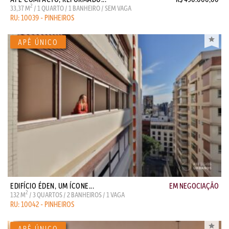
2
33,37 M
/ 1 QUARTO / 1 BANHEIRO / SEM VAGA
RU: 10039 - PINHEIROS
EDIFÍCIO ÉDEN, UM ÍCONE...
EM NEGOCIAÇÃO
2
132 M
/ 3 QUARTOS / 2 BANHEIROS / 1 VAGA
RU: 10042 - PINHEIROS