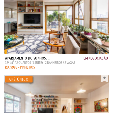
APARTAMENTO DO SONHOS, ...
EM NEGOCIAÇÃO
2
124 M
/ 2 QUARTOS (1 SUITE) / 2 BANHEIROS / 2 VAGAS
RU: 9988 - PINHEIROS