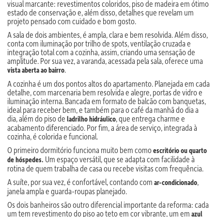
visual marcante: revestimentos coloridos, piso de madeira em ótimo
estado de conservação e, além disso, detalhes que revelam um
projeto pensado com cuidado e bom gosto.
A sala de dois ambientes, é ampla, clara e bem resolvida. Além disso,
conta com iluminação por trilho de spots, ventilação cruzada e
integração total com a cozinha, assim, criando uma sensação de
amplitude. Por sua vez, a varanda, acessada pela sala, oferece uma
.
vista aberta ao bairro
A cozinha é um dos pontos altos do apartamento. Planejada em cada
detalhe, com marcenaria bem resolvida e alegre, portas de vidro e
iluminação interna. Bancada em formato de balcão com banquetas,
ideal para receber bem, e também para o café da manhã do dia a
dia, além do piso de
, que entrega charme e
ladrilho hidráulico
acabamento diferenciado. Por fim, a área de serviço, integrada à
cozinha, é colorida e funcional.
O primeiro dormitório funciona muito bem como
escritório ou quarto
Um espaço versátil, que se adapta com facilidade à
de hóspedes.
rotina de quem trabalha de casa ou recebe visitas com frequência.
A suíte, por sua vez, é confortável, contando com
,
ar-condicionado
janela ampla e guarda-roupas planejado.
Os dois banheiros são outro diferencial importante da reforma: cada
um tem revestimento do piso ao teto em cor vibrante, um em
azul