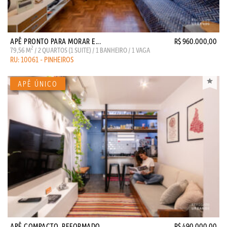
APÊ PRONTO PARA MORAR E...
R$ 960.000,00
2
79,56 M
/ 2 QUARTOS (1 SUITE) / 1 BANHEIRO / 1 VAGA
RU: 10061 - PINHEIROS
APÊ COMPACTO, REFORMADO...
R$ 490.000,00