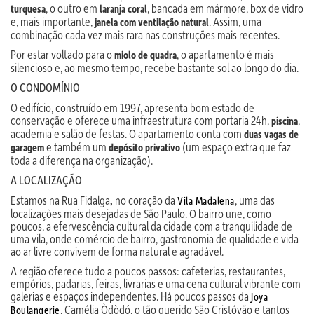
, o outro em
, bancada em mármore, box de vidro
turquesa
laranja coral
e, mais importante,
. Assim, uma
janela com ventilação natural
combinação cada vez mais rara nas construções mais recentes.
Por estar voltado para o
, o apartamento é mais
miolo de quadra
silencioso e, ao mesmo tempo, recebe bastante sol ao longo do dia.
O CONDOMÍNIO
O edifício, construído em 1997, apresenta bom estado de
conservação e oferece uma infraestrutura com portaria 24h,
,
piscina
academia e salão de festas. O apartamento conta com
duas vagas de
e também um
(um espaço extra que faz
garagem
depósito privativo
toda a diferença na organização).
A LOCALIZAÇÃO
Estamos na Rua Fidalga
no coração da
, uma das
,
Vila Madalena
localizações mais desejadas de São Paulo. O bairro une, como
poucos, a efervescência cultural da cidade com a tranquilidade de
uma vila, onde comércio de bairro, gastronomia de qualidade e vida
ao ar livre convivem de forma natural e agradável.
A região oferece tudo a poucos passos: cafeterias, restaurantes,
empórios, padarias, feiras, livrarias e uma cena cultural vibrante com
galerias e espaços independentes. Há poucos passos da
Joya
, Camélia Òdòdó, o tão querido São Cristóvão e tantos
Boulangerie