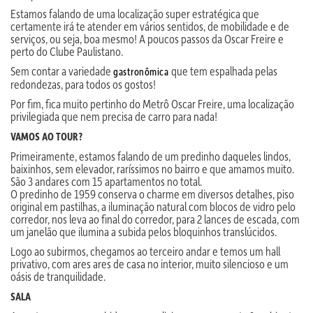
Estamos falando de uma localização super estratégica que
certamente irá te atender em vários sentidos, de mobilidade e de
serviços, ou seja, boa mesmo! A poucos passos da Oscar Freire e
perto do Clube Paulistano.
Sem contar a variedade
que tem espalhada pelas
gastronômica
redondezas, para todos os gostos!
Por fim, fica muito pertinho do Metrô Oscar Freire, uma localização
privilegiada que nem precisa de carro para nada!
VAMOS AO TOUR?
Primeiramente, estamos falando de um predinho daqueles lindos,
baixinhos, sem elevador, raríssimos no bairro e que amamos muito.
São 3 andares com 15 apartamentos no total.
O predinho de 1959 conserva o charme em diversos detalhes, piso
original em pastilhas, a iluminação natural com blocos de vidro pelo
corredor, nos leva ao final do corredor, para 2 lances de escada, com
um janelão que ilumina a subida pelos bloquinhos translúcidos.
Logo ao subirmos, chegamos ao terceiro andar e temos um hall
privativo, com ares ares de casa no interior, muito silencioso e um
oásis de tranquilidade.
SALA