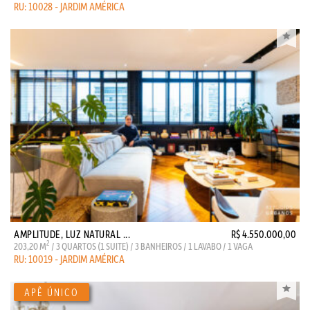
RU: 10028 - JARDIM AMÉRICA
AMPLITUDE, LUZ NATURAL ...
R$ 4.550.000,00
2
203,20 M
/ 3 QUARTOS (1 SUITE) / 3 BANHEIROS / 1 LAVABO / 1 VAGA
RU: 10019 - JARDIM AMÉRICA