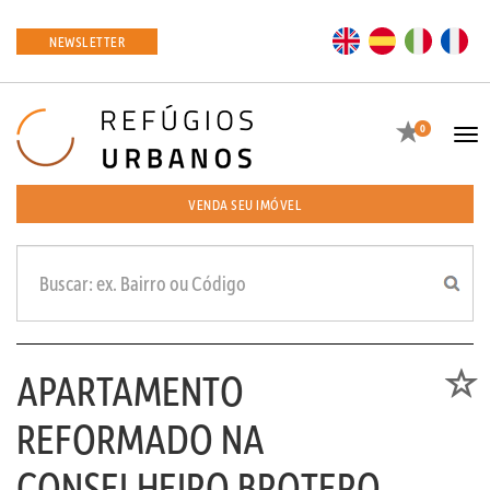
EN
ES
IT
FR
NEWSLETTER
Favoritos
0
Tog
navi
VENDA SEU IMÓVEL
APARTAMENTO
Favori
REFORMADO NA
CONSELHEIRO BROTERO –