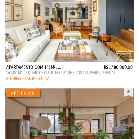
APARTAMENTO COM 141M², ...
R$ 1.480.000,00
2
141,80 M
/ 2 QUARTOS (1 SUITE) / 2 BANHEIROS / 1 LAVABO / 2 VAGAS
RU: 9843 - SANTA CECÍLIA