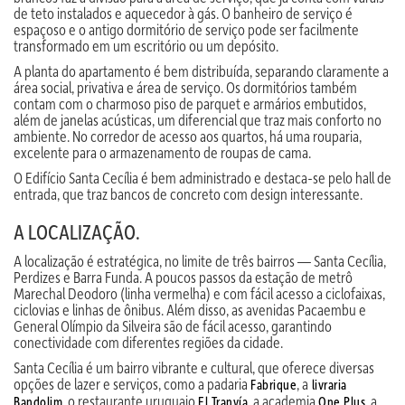
de teto instalados e aquecedor à gás. O banheiro de serviço é
espaçoso e o antigo dormitório de serviço pode ser facilmente
transformado em um escritório ou um depósito.
A planta do apartamento é bem distribuída, separando claramente a
área social, privativa e área de serviço. Os dormitórios também
contam com o charmoso piso de parquet e armários embutidos,
além de janelas acústicas, um diferencial que traz mais conforto no
ambiente. No corredor de acesso aos quartos, há uma rouparia,
excelente para o armazenamento de roupas de cama.
O Edifício Santa Cecília é bem administrado e destaca-se pelo hall de
entrada, que traz bancos de concreto com design interessante.
A LOCALIZAÇÃO.
A localização é estratégica, no limite de três bairros — Santa Cecília,
Perdizes e Barra Funda. A poucos passos da estação de metrô
Marechal Deodoro (linha vermelha) e com fácil acesso a ciclofaixas,
ciclovias e linhas de ônibus. Além disso, as avenidas Pacaembu e
General Olímpio da Silveira são de fácil acesso, garantindo
conectividade com diferentes regiões da cidade.
Santa Cecília é um bairro vibrante e cultural, que oferece diversas
opções de lazer e serviços, como a padaria
, a
Fabrique
livraria
, o restaurante uruguaio
, a academia
, a
Bandolim
El Tranvía
One Plus