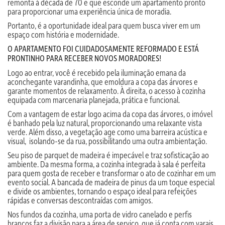
remonta à década de 70 e que esconde um apartamento pronto
para proporcionar uma experiência única de moradia.
Portanto, é a oportunidade ideal para quem busca viver em um
espaço com história e modernidade.
O APARTAMENTO FOI CUIDADOSAMENTE REFORMADO E ESTÁ
PRONTINHO PARA RECEBER NOVOS MORADORES!
Logo ao entrar, você é recebido pela iluminação emana da
aconchegante varandinha, que emoldura a copa das árvores e
garante momentos de relaxamento. À direita, o acesso à cozinha
equipada com marcenaria planejada, prática e funcional.
Com a vantagem de estar logo acima da copa das árvores, o imóvel
é banhado pela luz natural, proporcionando uma relaxante vista
verde. Além disso, a vegetação age como uma barreira acústica e
visual, isolando-se da rua, possibilitando uma outra ambientação.
Seu piso de parquet de madeira é impecável e traz sofisticação ao
ambiente. Da mesma forma, a cozinha integrada à sala é perfeita
para quem gosta de receber e transformar o ato de cozinhar em um
evento social. A bancada de madeira de pinus da um toque especial
e divide os ambientes, tornando o espaço ideal para refeições
rápidas e conversas descontraídas com amigos.
Nos fundos da cozinha, uma porta de vidro canelado e perfis
brancos faz a divisão para a área de serviço, que já conta com varais