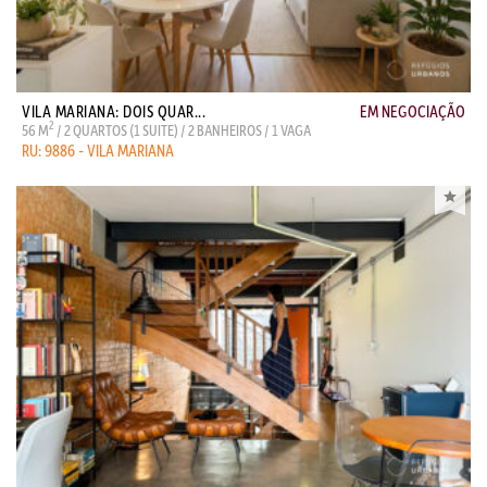
VILA MARIANA: DOIS QUAR...
EM NEGOCIAÇÃO
2
56 M
/ 2 QUARTOS (1 SUITE) / 2 BANHEIROS / 1 VAGA
RU: 9886 - VILA MARIANA