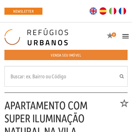
EN
ES
IT
FR
NEWSLETTER
Favoritos
0
Tog
navi
VENDA SEU IMÓVEL
APARTAMENTO COM
Favori
SUPER ILUMINAÇÃO
NATURAL NA VILA