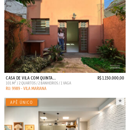
CASA DE VILA COM QUINTA...
R$ 1.150.000,00
2
101 M
/ 2 QUARTOS / 2 BANHEIROS / 1 VAGA
RU: 9989 - VILA MARIANA