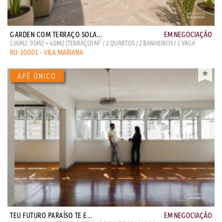
GARDEN COM TERRAÇO SOLA...
EM NEGOCIAÇÃO
2
136M2: 95M2 + 40M2 (TERRAÇO) M
/ 2 QUARTOS / 2 BANHEIROS / 1 VAGA
RU: 10001 - VILA MARIANA
TEU FUTURO PARAÍSO TE E...
EM NEGOCIAÇÃO
2