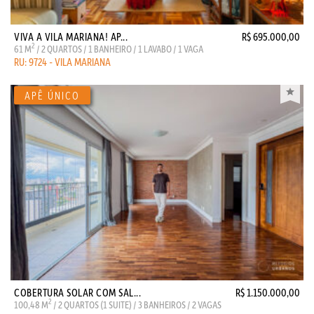
VIVA A VILA MARIANA! AP...
R$ 695.000,00
2
61 M
/ 2 QUARTOS / 1 BANHEIRO / 1 LAVABO / 1 VAGA
RU: 9724 - VILA MARIANA
COBERTURA SOLAR COM SAL...
R$ 1.150.000,00
2
100,48 M
/ 2 QUARTOS (1 SUITE) / 3 BANHEIROS / 2 VAGAS