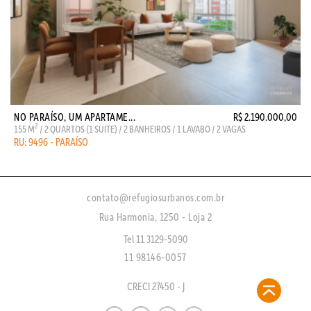
NO PARAÍSO, UM APARTAME...
R$ 2.190.000,00
2
155 M
/ 2 QUARTOS (1 SUITE) / 2 BANHEIROS / 1 LAVABO / 2 VAGAS
RU: 9496 - PARAÍSO
contato@refugiosurbanos.com.br
Rua Harmonia, 1250 - Loja 2
Tel 11 3129-5090
11 98146-0057
CRECI 27450 - J