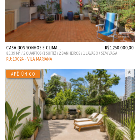
CASA DOS SONHOS E CLIMA...
R$ 1.250.000,00
2
85.39 M
/ 2 QUARTOS (1 SUITE) / 2 BANHEIROS / 1 LAVABO / SEM VAGA
RU: 10024 - VILA MARIANA