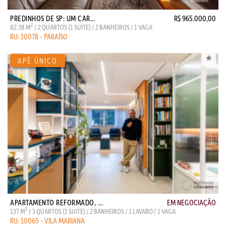
PREDINHOS DE SP: UM CAR...
R$ 965.000,00
2
82.38 M
/ 2 QUARTOS (1 SUITE) / 2 BANHEIROS / 1 VAGA
RU: 10078 - PARAÍSO
APARTAMENTO REFORMADO, ...
EM NEGOCIAÇÃO
2
137 M
/ 3 QUARTOS (1 SUITE) / 2 BANHEIROS / 1 LAVABO / 1 VAGA
RU: 10065 - VILA MARIANA