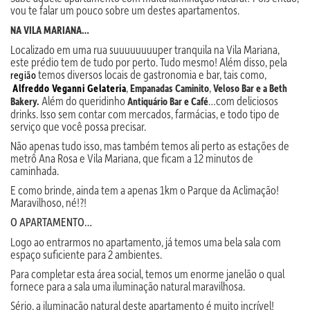
vou te falar um pouco sobre um destes apartamentos.
NA VILA MARIANA…
Localizado em uma rua suuuuuuuuper tranquila na Vila Mariana,
este prédio tem de tudo por perto. Tudo mesmo! Além disso, pela
temos diversos locais de gastronomia e bar, tais como,
região
,
,
Alfreddo Veganni Gelateria
Empanadas Caminito
Veloso Bar e a Beth
Além do queridinho
…com deliciosos
Bakery.
Antiquário Bar e Café
drinks. Isso sem contar com mercados, farmácias, e todo tipo de
serviço que você possa precisar.
Não apenas tudo isso, mas também temos ali perto as estações de
metrô Ana Rosa e Vila Mariana, que ficam a 12 minutos de
caminhada.
E como brinde, ainda tem a apenas 1km o Parque da Aclimação!
Maravilhoso, né!?!
O APARTAMENTO…
Logo ao entrarmos no apartamento, já temos uma bela sala com
espaço suficiente para 2 ambientes.
Para completar esta área social, temos um enorme janelão o qual
fornece para a sala uma iluminação natural maravilhosa.
Sério, a iluminação natural deste apartamento é muito incrível!