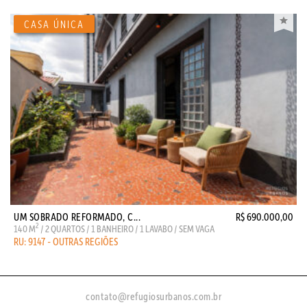
UM SOBRADO REFORMADO, C...
R$ 690.000,00
2
140 M
/ 2 QUARTOS / 1 BANHEIRO / 1 LAVABO / SEM VAGA
RU: 9147 - OUTRAS REGIÕES
contato@refugiosurbanos.com.br