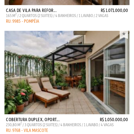
CASA DE VILA PARA REFOR...
R$ 1.071.000,00
2
165 M
/ 2 QUARTOS (2 SUITES) / 4 BANHEIROS / 1 LAVABO / 2 VAGAS
RU: 9985 - POMPÉIA
COBERTURA DUPLEX, OPORT...
R$ 1.050.000,00
2
230,80 M
/ 3 QUARTOS (2 SUITES) / 4 BANHEIROS / 1 LAVABO / 4 VAGAS
RU: 9768 - VILA MASCOTE