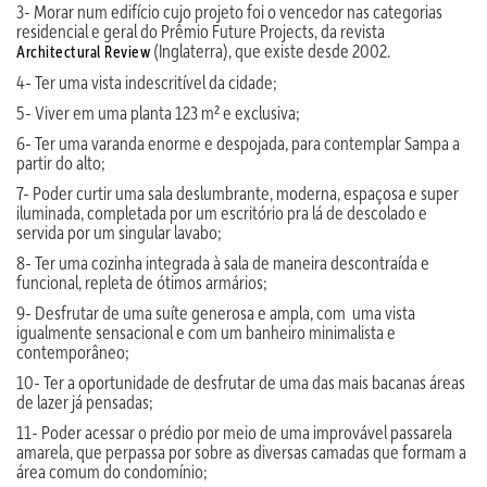
3- Morar num edifício cujo projeto foi o vencedor nas categorias
residencial e geral do Prêmio Future Projects, da revista
(Inglaterra), que existe desde 2002.
Architectural Review
4- Ter uma vista indescritível da cidade;
5- Viver em uma planta 123 m² e exclusiva;
6- Ter uma varanda enorme e despojada, para contemplar Sampa a
partir do alto;
7- Poder curtir uma sala deslumbrante, moderna, espaçosa e super
iluminada, completada por um escritório pra lá de descolado e
servida por um singular lavabo;
8- Ter uma cozinha integrada à sala de maneira descontraída e
funcional, repleta de ótimos armários;
9- Desfrutar de uma suíte generosa e ampla, com uma vista
igualmente sensacional e com um banheiro minimalista e
contemporâneo;
10- Ter a oportunidade de desfrutar de uma das mais bacanas áreas
de lazer já pensadas;
11- Poder acessar o prédio por meio de uma improvável passarela
amarela, que perpassa por sobre as diversas camadas que formam a
área comum do condomínio;