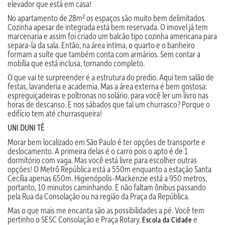
elevador que está em casa!
No apartamento de 28m² os espaços são muito bem delimitados.
Cozinha apesar de integrada está bem reservada. O imovel já tem
marcenaria e assim foi criado um balcão tipo cozinha americana para
separa-la da sala. Então, na área intima, o quarto e o banheiro
formam a suíte que também conta com armários. Sem contar a
mobília que está inclusa, tornando completo.
O que vai te surpreender é a estrutura do predio. Aqui tem salão de
festas, lavanderia e academia. Mas a área externa é bem gostosa:
espreguiçadeiras e poltronas no solário, para você ler um livro nas
horas de descanso. E nos sábados que tal um churrasco? Porque o
edifício tem até churrasqueira!
UNI DUNI TÊ
Morar bem localizado em São Paulo é ter opções de transporte e
deslocamento. A primeira delas é o carro pois o apto é de 1
dormitório com vaga. Mas você está livre para escolher outras
opções! O Metrô República está a 550m enquanto a estação Santa
Cecília apenas 650m. Higienópolis-Mackenzie está a 950 metros,
portanto, 10 minutos caminhando. E não faltam ônibus passando
pela Rua da Consolação ou na região da Praça da República.
Mas o que mais me encanta são as possibilidades a pé. Você tem
pertinho o SESC Consolação e Praça Rotary.
e
Escola da Cidade