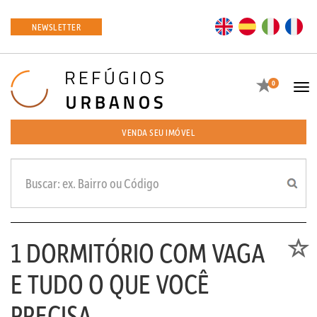
EN
ES
IT
FR
NEWSLETTER
Favoritos
0
Tog
navi
VENDA SEU IMÓVEL
1 DORMITÓRIO COM VAGA
Favori
E TUDO O QUE VOCÊ
PRECISA