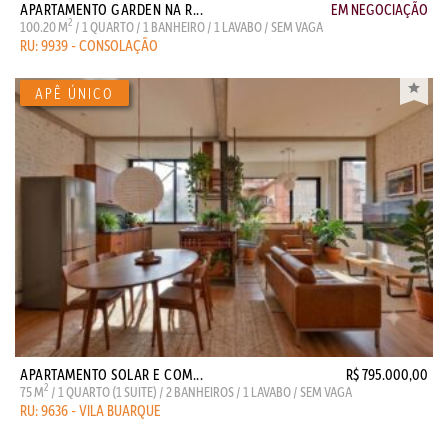
APARTAMENTO GARDEN NA R...
EM NEGOCIAÇÃO
2
100.20 M
/ 1 QUARTO / 1 BANHEIRO / 1 LAVABO / SEM VAGA
RU: 9939 - CONSOLAÇÃO
APARTAMENTO SOLAR E COM...
R$ 795.000,00
2
75 M
/ 1 QUARTO (1 SUITE) / 2 BANHEIROS / 1 LAVABO / SEM VAGA
RU: 9636 - VILA BUARQUE