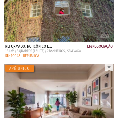
REFORMADO, NO ICÔNICO E...
EM NEGOCIAÇÃO
2
131 M
/ 3 QUARTOS (1 SUITE) / 2 BANHEIROS / SEM VAGA
RU: 10048 - REPÚBLICA