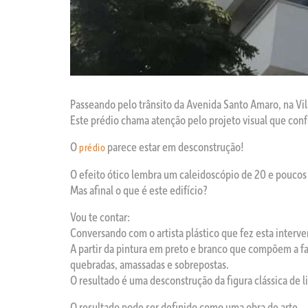
Passeando pelo trânsito da Avenida Santo Amaro, na Vila
Este prédio chama atenção pelo projeto visual que confu
O
parece estar em desconstrução!
prédio
O efeito ótico lembra um caleidoscópio de 20 e poucos 
Mas afinal o que é este edifício?
Vou te contar:
Conversando com o artista plástico que fez esta interve
A partir da pintura em preto e branco que compõem a fa
quebradas, amassadas e sobrepostas.
O resultado é uma desconstrução da figura clássica de
O resultado pode ser definido como uma obra de arte.