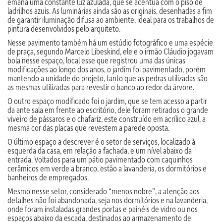
emana uma constante luz azulada, que se acentua com o piso de
ladrilhos azuis. As luminárias ainda são as originais, desenhadas a fim
de garantir iluminação difusa ao ambiente, ideal para os trabalhos de
pintura desenvolvidos pelo arquiteto.
Nesse pavimento também há um estúdio fotográfico e uma espécie
de praça, segundo Marcelo Libeskind, ele e o irmão Cláudio jogavam
bola nesse espaço, local esse que registrou uma das únicas
modificações ao longo dos anos, o jardim foi pavimentado, porém
mantendo a unidade do projeto, tanto que as pedras utilizadas são
as mesmas utilizadas para revestir o banco ao redor da árvore.
O outro espaço modificado foi o jardim, que se tem acesso a partir
da ante sala em frente ao escritório, dele foram retirados o grande
viveiro de pássaros e o chafariz, este construído em acrílico azul, a
mesma cor das placas que revestem a parede oposta.
O último espaço a descrever é o setor de serviços, localizado à
esquerda da casa, em relação a fachada, e um nível abaixo da
entrada. Voltados para um pátio pavimentado com caquinhos
cerâmicos em verde a branco, estão a lavanderia, os dormitórios e
banheiros de empregados.
Mesmo nesse setor, considerado “menos nobre”, a atenção aos
detalhes não foi abandonada, seja nos dormitórios e na lavanderia,
onde foram instaladas grandes portas e painéis de vidro ou nos
espaços abaixo da escada, destinados ao armazenamento de