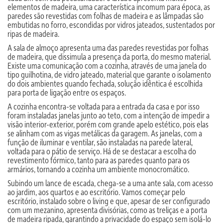
elementos de madeira, uma característica incomum para época, as
paredes são revestidas com folhas de madeira e as lâmpadas são
embutidas no forro, escondidas por vidros jateados, sustentados por
ripas de madeira.
A sala de almoço apresenta uma das paredes revestidas por folhas
de madeira, que dissimula a presença da porta, do mesmo material.
Existe uma comunicação com a cozinha, através de uma janela do
tipo guilhotina, de vidro jateado, material que garante o isolamento
do dois ambientes quando fechada, solução idêntica é escolhida
para porta de ligação entre os espaços.
A cozinha encontra-se voltada para a entrada da casa e por isso
foram instaladas janelas junto ao teto, com a intenção de impedir a
visão interior-exterior, porém com grande apelo estético, pois elas
se alinham com as vigas metálicas da garagem. As janelas, com a
função de iluminar e ventilar, são instaladas na parede lateral,
voltada para o pátio de serviço. Há de se destacar a escolha do
revestimento fórmico, tanto para as paredes quanto para os
armários, tornando a cozinha um ambiente monocromático.
Subindo um lance de escada, chega-se a uma ante sala, com acesso
ao jardim, aos quartos e ao escritório. Vamos começar pelo
escritório, instalado sobre o living e que, apesar de ser configurado
com um mezanino, apresenta divisórias, como as treliças e a porta
de madeira ripada, garantindo a privacidade do espaço sem isolá-lo