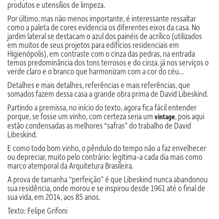
produtos e utensílios de limpeza.
Por último, mas não menos importante, é interessante ressaltar
como a paleta de cores evidencia os diferentes eixos da casa. No
jardim lateral se destacam o azul dos painéis de acrílico (utilizados
em muitos de seus projetos para edifícios residenciais em
Higienópolis), em contraste com o cinza das pedras, na entrada
temos predominância dos tons terrosos e do cinza, já nos serviços o
verde claro e o branco que harmonizam com a cor do céu…
Detalhes e mais detalhes, referências e mais referências, que
somados fazem dessa casa a grande obra prima de David Libeskind.
Partindo a premissa, no início do texto, agora fica fácil entender
porque, se fosse um vinho, com certeza seria um
, pois aqui
vintage
estão condensadas as melhores “safras” do trabalho de David
Libeskind.
E como todo bom vinho, o pêndulo do tempo não a faz envelhecer
ou depreciar, muito pelo contrário: legitima-a cada dia mais como
marco atemporal da Arquitetura Brasileira.
A prova de tamanha “perfeição” é que Libeskind nunca abandonou
sua residência, onde morou e se inspirou desde 1961 até o final de
sua vida, em 2014, aos 85 anos.
Texto: Felipe Grifoni