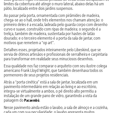
limites da cobertura até atingir o muro lateral, abaixo delas há um
pátio, localizado entre dois jardins suspensos.
Ao passar pela porta, ornamentada com pirâmides de madeira,
chega-se ao o hall, onde três elementos nos chamam atenção: o
primeiro deles é a escada, ladeada pelo guarda corpo com desenho
curvo e suave, construído com ripas de madeira; o segundo é a
treliça, também de madeira, sustentada por hastes de latão
dourado; e o terceiro elemento é a porta da sala de jantar, com
motivos que remetem a “op art”.
Detalhes esses, projetados inteiramente pelo Libeskind, que se
servia de ótimos artesãos e profissionais de serralheira e carpintaria
para transformar em realidade seus minuciosos desenhos.
Essa qualidade nos faz comparar o arquiteto com seu ilustre colega
americano Frank Lloyd Wright, que também desenhava todos os
pormenores de seus projetos residenciais.
Atrás a “porta cinética” está a sala de jantar, localizada em um
pavimento intermediário em relação ao living e ao escritório,
integra-se virtualmente a ambos, o pé direito alto permitiu a
instalação de um grande pano de vidro, garantindo a vista da
paisagem do
.
Pacaembú
Nesse pavimento ainda estão o lavabo, a sala de almoço e a cozinha,
cada um com sua peculiaridade: o lavabo apresenta muitos