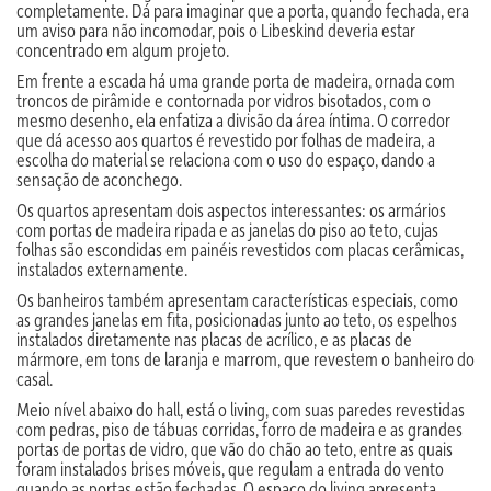
completamente. Dá para imaginar que a porta, quando fechada, era
um aviso para não incomodar, pois o Libeskind deveria estar
concentrado em algum projeto.
Em frente a escada há uma grande porta de madeira, ornada com
troncos de pirâmide e contornada por vidros bisotados, com o
mesmo desenho, ela enfatiza a divisão da área íntima. O corredor
que dá acesso aos quartos é revestido por folhas de madeira, a
escolha do material se relaciona com o uso do espaço, dando a
sensação de aconchego.
Os quartos apresentam dois aspectos interessantes: os armários
com portas de madeira ripada e as janelas do piso ao teto, cujas
folhas são escondidas em painéis revestidos com placas cerâmicas,
instalados externamente.
Os banheiros também apresentam características especiais, como
as grandes janelas em fita, posicionadas junto ao teto, os espelhos
instalados diretamente nas placas de acrílico, e as placas de
mármore, em tons de laranja e marrom, que revestem o banheiro do
casal.
Meio nível abaixo do hall, está o living, com suas paredes revestidas
com pedras, piso de tábuas corridas, forro de madeira e as grandes
portas de portas de vidro, que vão do chão ao teto, entre as quais
foram instalados brises móveis, que regulam a entrada do vento
quando as portas estão fechadas. O espaço do living apresenta