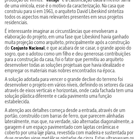
de uma vinícola, esse é o motivo da caracterização. Na casa que
construiu para si em 1961, o arquiteto David Libeskind sintetiza
todos os aspectos mais relevantes presentes em seus projetos
residenciais.
É interessante imaginar as circunstâncias que envolveram a
elaboração do projeto, em uma fase que Libeskind havia ganhado
muita projeção como arquiteto, principalmente após a construção
do
, e que acabara de se casar, o grande apoio do
Conjunto Nacional
sogro, que o adotou como um filho e deu generosas contribuições
para a construção da casa, foi o fator que permitiu ao arquiteto
desenvolver todas as soluções projetuais que havia idealizado e
empregar os materiais mais nobres encontrados na época.
A solução adotada para vencer o grande declive do terreno foi
desenvolver o projeto em vários níveis, definindo os setores da casa
através de eixos verticais e horizontais, onde cada fachada tem uma
solução plástica diferente e cada pavimento uma função
estabelecida.
A atenção aos detalhes começa desde a entrada, através de um
portão, construído com barras de ferro, que parecem alinhadas
lateralmente, mas que, na verdade, são alternadas diagonalmente, a
garagem é um espaço pavimentado com lajotas cerâmicas e
coberto por uma laje plana, revestida com madeira e sustentada por
duas grandes vigas metálicas pintadas de cinza. Estas ultrapassam os