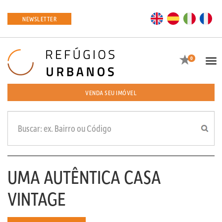
EN
ES
IT
FR
NEWSLETTER
Favoritos
0
Tog
navi
VENDA SEU IMÓVEL
UMA AUTÊNTICA CASA
VINTAGE