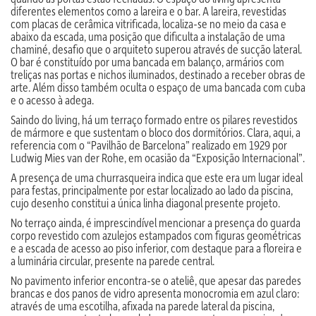
diferentes elementos como a lareira e o bar. A lareira, revestidas
com placas de cerâmica vitrificada, localiza-se no meio da casa e
abaixo da escada, uma posição que dificulta a instalação de uma
chaminé, desafio que o arquiteto superou através de sucção lateral.
O bar é constituído por uma bancada em balanço, armários com
treliças nas portas e nichos iluminados, destinado a receber obras de
arte. Além disso também oculta o espaço de uma bancada com cuba
e o acesso à adega.
Saindo do living, há um terraço formado entre os pilares revestidos
de mármore e que sustentam o bloco dos dormitórios. Clara, aqui, a
referencia com o “Pavilhão de Barcelona” realizado em 1929 por
Ludwig Mies van der Rohe, em ocasião da “Exposição Internacional”.
A presença de uma churrasqueira indica que este era um lugar ideal
para festas, principalmente por estar localizado ao lado da piscina,
cujo desenho constitui a única linha diagonal presente projeto.
No terraço ainda, é imprescindível mencionar a presença do guarda
corpo revestido com azulejos estampados com figuras geométricas
e a escada de acesso ao piso inferior, com destaque para a floreira e
a luminária circular, presente na parede central.
No pavimento inferior encontra-se o ateliê, que apesar das paredes
brancas e dos panos de vidro apresenta monocromia em azul claro:
através de uma escotilha, afixada na parede lateral da piscina,