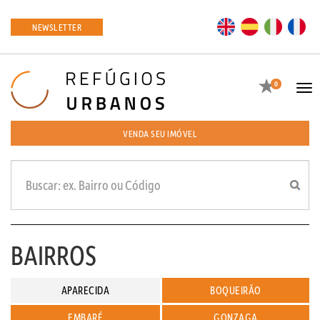
EN
ES
IT
FR
NEWSLETTER
Favoritos
0
Tog
navi
VENDA SEU IMÓVEL
BAIRROS
APARECIDA
BOQUEIRÃO
EMBARÉ
GONZAGA