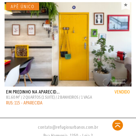
EM PREDINHO NA APARECID...
VENDIDO
2
81.60 M
/ 2 QUARTOS (1 SUITE) / 2 BANHEIROS / 1 VAGA
RUS: 115 - APARECIDA
contato@refugiosurbanos.com.br
Rua Harmonia, 1250 - Loja 2