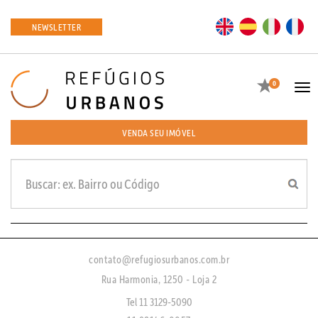
EN
ES
IT
FR
NEWSLETTER
Favoritos
0
Tog
navi
VENDA SEU IMÓVEL
contato@refugiosurbanos.com.br
Rua Harmonia, 1250 - Loja 2
Tel 11 3129-5090