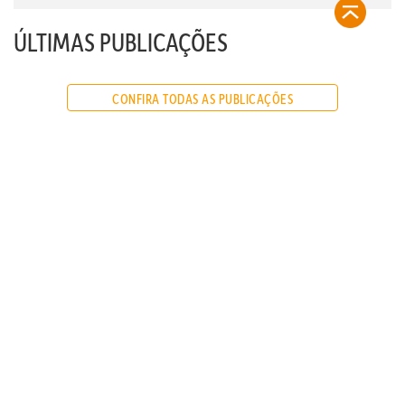
ÚLTIMAS PUBLICAÇÕES
CONFIRA TODAS AS PUBLICAÇÕES
contato@refugiosurbanos.com.br
Rua Harmonia, 1250 - Loja 2
Tel 11 3129-5090
11 98146-0057
CRECI 27450 - J
FAQ
CADASTRE-SE