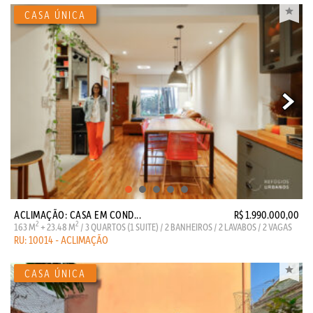
ACLIMAÇÃO: CASA EM COND...
R$ 1.990.000,00
2
2
163 M
+ 23.48 M
/ 3 QUARTOS (1 SUITE) / 2 BANHEIROS / 2 LAVABOS / 2 VAGAS
RU: 10014 - ACLIMAÇÃO