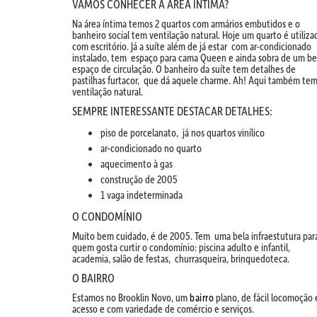
VAMOS CONHECER A ÁREA ÍNTIMA?
Na área íntima temos 2 quartos com armários embutidos e o
banheiro social tem ventilação natural. Hoje um quarto é utiliza
com escritório. Já a suíte além de já estar com ar-condicionado
instalado, tem espaço para cama Queen e ainda sobra de um be
espaço de circulação. O banheiro da suíte tem detalhes de
pastilhas furtacor, que dá aquele charme. Ah! Aqui também te
ventilação natural.
SEMPRE INTERESSANTE DESTACAR DETALHES:
piso de porcelanato, já nos quartos vinílico
ar-condicionado no quarto
aquecimento à gas
construção de 2005
1 vaga indeterminada
O CONDOMÍNIO
Muito bem cuidado, é de 2005. Tem uma bela infraestutura par
quem gosta curtir o condomínio: piscina adulto e infantil,
academia, salão de festas, churrasqueira, brinquedoteca.
O BAIRRO
Estamos no Brooklin Novo, um
bairro
plano, de fácil locomoção 
acesso e com variedade de comércio e serviços.