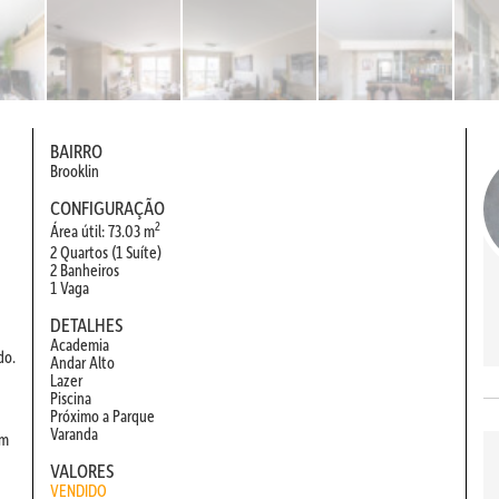
BAIRRO
Brooklin
E
CONFIGURAÇÃO
2
Área útil: 73.03 m
2 Quartos (1 Suíte)
2 Banheiros
1 Vaga
DETALHES
Academia
do.
Andar Alto
Lazer
Piscina
Próximo a Parque
Varanda
um
VALORES
VENDIDO