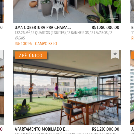
00
UMA COBERTURA PRA CHAMA...
R$ 1.280.000,00
B
2
132.26 M
/ 2 QUARTOS (2 SUITES) / 2 BANHEIROS / 2 LAVABOS / 2
1
VAGAS
R
RU: 10096 - CAMPO BELO
ÃO
APARTAMENTO MOBILIADO E...
R$ 1.230.000,00
A
2