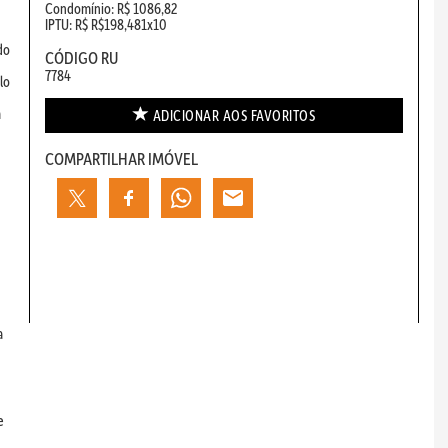
Condomínio: R$ 1086,82
IPTU: R$ R$198,481x10
do
CÓDIGO RU
7784
lo
m
ADICIONAR AOS
FAVORITOS
COMPARTILHAR IMÓVEL
a
e