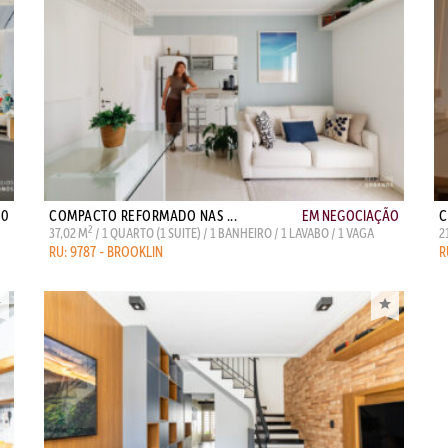
00
COMPACTO REFORMADO NAS ...
EM NEGOCIAÇÃO
C
2
37,02 M
/ 1 QUARTO (1 SUITE) / 1 BANHEIRO / 1 LAVABO / 1 VAGA
2
RU: 9787 - BROOKLIN
R