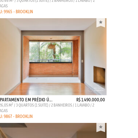
00.46 M
/ 3 QUARTOS (1 SUITE) / 2 BANHEIROS / 1 LAVABO / 2
AGAS
U: 9965 - BROOKLIN
PARTAMENTO EM PRÉDIO Ú...
R$ 1.490.000,00
2
26,05 M
/ 3 QUARTOS (1 SUITE) / 2 BANHEIROS / 1 LAVABO / 2
AGAS
U: 9867 - BROOKLIN