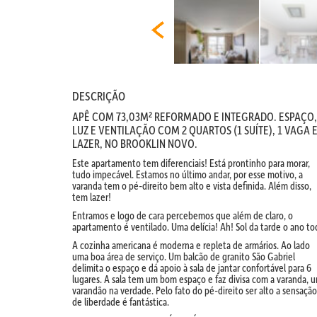
DESCRIÇÃO
APÊ COM 73,03M² REFORMADO E INTEGRADO. ESPAÇO,
LUZ E VENTILAÇÃO COM 2 QUARTOS (1 SUÍTE), 1 VAGA 
LAZER, NO BROOKLIN NOVO.
Este apartamento tem diferenciais! Está prontinho para morar,
tudo impecável. Estamos no último andar, por esse motivo, a
varanda tem o pé-direito bem alto e vista definida. Além disso,
tem lazer!
Entramos e logo de cara percebemos que além de claro, o
apartamento é ventilado. Uma delícia! Ah! Sol da tarde o ano to
A cozinha americana é moderna e repleta de armários. Ao lado
uma boa área de serviço. Um balcão de granito São Gabriel
delimita o espaço e dá apoio à sala de jantar confortável para 6
lugares. A sala tem um bom espaço e faz divisa com a varanda, 
varandão na verdade. Pelo fato do pé-direito ser alto a sensação
de liberdade é fantástica.