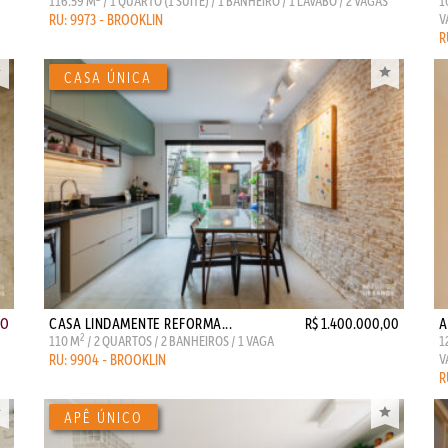
116.59 M
/ 1 QUARTO (1 SUITE) / 1 BANHEIRO / 1 LAVABO / 2 VAGAS
1
RU: 9973 - BROOKLIN
V
R
ÃO
CASA LINDAMENTE REFORMA...
R$ 1.400.000,00
A
2
110 M
/ 2 QUARTOS / 2 BANHEIROS / 1 VAGA
1
RU: 9904 - BROOKLIN
V
R