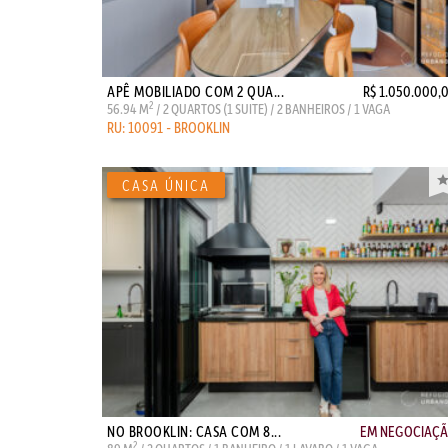
APÊ MOBILIADO COM 2 QUA...
R$ 1.050.000,
2
56.94 M
/ 2 QUARTOS (1 SUITE) / 2 BANHEIROS / 1 VAGA
RU: 10091 - BROOKLIN
NO BROOKLIN: CASA COM 8...
EM NEGOCIAÇ
2