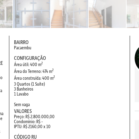
BAIRRO
Pacaembu
CONFIGURAÇÃO
RE
2
Área útil: 400 m
2
Área do Terreno: 474 m
io
2
Área construída: 400 m
3 Quartos (1 Suíte)
3 Banheiros
ra
1 Lavabo
Sem vaga
VALORES
uma
Preço: R$ 2.800.000,00
 e
Condomínio: R$ -
IPTU: R$ 2160,00 x 10
s
CÓDIGO RU