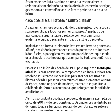
Assim, você desfruta da calma de uma rua essencialmente
residencial sem abrir mão da ampla oferta de comércio, serviços,
gastronomia e conveniências que fazem parte do dia a dia do
bairro.
CASA COM ALMA, HISTÓRIA E MUITO CHARME
A casa, um charmoso sobrado de dois pavimentos, revela toda a
sua personalidade logo nos primeiros passos. À medida que
avançamos, a arquitetura e a relação com o jardim tornam
evidente o cuidado presente em cada detalhe do projeto.
Implantada de forma totalmente livre em um terreno generoso 
474 m², a residência permanece cercada por verde em todos os
lados. Assim, o paisagismo assume um papel de destaque e cria
uma atmosfera acolhedora, que acompanha toda a experiência 
viver aqui.
Projetada no início da década de 1930 pelo arquiteto
Henrique
Mindlin,
a casa atravessou o tempo com elegância. Embora te
recebido atualizações necessárias para atender aos usos das
últimas décadas, preserva com muito charme elementos originai
da época, como os pisos de madeira, marmorite e granilite, a
caixilharia de ferro e a marcenaria, que reforçam sua identidade
arquitetônica.
Além disso, a planta quadrada aproveita de maneira exemplar os
cerca de 400 m² de área construída. Os ambientes se distribue
de forma lógica e funcional, separando com clareza os setores
social e íntimo entre os pavimentos.