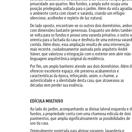
privacidade aos quartos. Nos fundos, a ampla suíte ocupa uma
posição privilegiada, voltada para o jardim. Além da vista agradáv
o ambiente conta com closet e varanda, criando um refúgio
silencioso, acolhedor e repleto de luz natural.
Do lado oposto, encontram-se os outros dois dormitórios, ambo
com dimensões bastante generosas. Enquanto um deles també
se volta para os fundos e possui uma varanda privativa, o outro s
orienta para a fachada da casa e desfruta de uma extensa varan
corrida. Além disso, essa ampliação resulta de uma intervenção
mais recente, cuidadosamente assinada pelo arquiteto André
Vainer, que valorizou a integração com o exterior sem abrir mão
linguagem arquitetônica original da residência.
Por fim, um amplo banheiro atende aos dois dormitórios. Além 
oferecer excelente espaço, ele preserva acabamentos e
características da época, reforçando, assim, o charme, a
autenticidade e a identidade desta casa, que atravessou as
décadas sem perder sua essência.
EDÍCULA MULTIUSO
Ao lado do jardim, acompanhando as divisas lateral esquerda e 
fundos, a propriedade conta com uma charmosa edícula de dois
pavimentos, que amplia significativamente as possibilidades de
uso da casa.
Originalmente projetada para abrigar garagem, lavanderia e