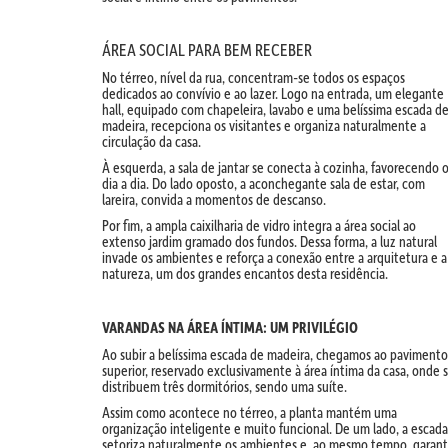
ÁREA SOCIAL PARA BEM RECEBER
No térreo, nível da rua, concentram-se todos os espaços
dedicados ao convívio e ao lazer. Logo na entrada, um elegante
hall, equipado com chapeleira, lavabo e uma belíssima escada d
madeira, recepciona os visitantes e organiza naturalmente a
circulação da casa.
À esquerda, a sala de jantar se conecta à cozinha, favorecendo 
dia a dia. Do lado oposto, a aconchegante sala de estar, com
lareira, convida a momentos de descanso.
Por fim, a ampla caixilharia de vidro integra a área social ao
extenso jardim gramado dos fundos. Dessa forma, a luz natural
invade os ambientes e reforça a conexão entre a arquitetura e a
natureza, um dos grandes encantos desta residência.
VARANDAS NA ÁREA ÍNTIMA: UM PRIVILÉGIO
Ao subir a belíssima escada de madeira, chegamos ao pavimento
superior, reservado exclusivamente à área íntima da casa, onde 
distribuem três dormitórios, sendo uma suíte.
Assim como acontece no térreo, a planta mantém uma
organização inteligente e muito funcional. De um lado, a escada
setoriza naturalmente os ambientes e, ao mesmo tempo, garan