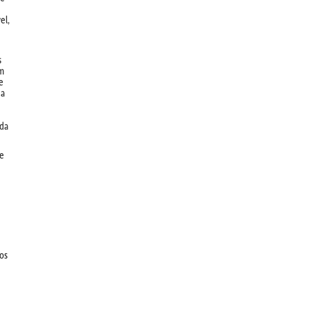
el,
s
m
e
da
 da
de
dos