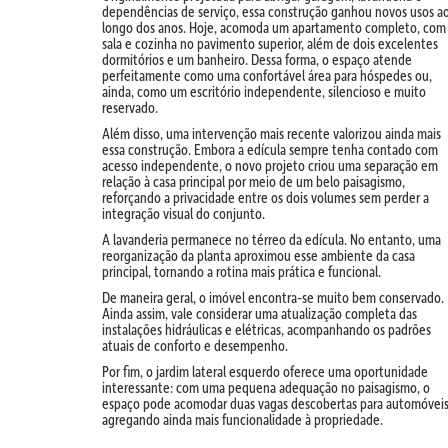
dependências de serviço, essa construção ganhou novos usos a
longo dos anos. Hoje, acomoda um apartamento completo, com
sala e cozinha no pavimento superior, além de dois excelentes
dormitórios e um banheiro. Dessa forma, o espaço atende
perfeitamente como uma confortável área para hóspedes ou,
ainda, como um escritório independente, silencioso e muito
reservado.
Além disso, uma intervenção mais recente valorizou ainda mais
essa construção. Embora a edícula sempre tenha contado com
acesso independente, o novo projeto criou uma separação em
relação à casa principal por meio de um belo paisagismo,
reforçando a privacidade entre os dois volumes sem perder a
integração visual do conjunto.
A lavanderia permanece no térreo da edícula. No entanto, uma
reorganização da planta aproximou esse ambiente da casa
principal, tornando a rotina mais prática e funcional.
De maneira geral, o imóvel encontra-se muito bem conservado.
Ainda assim, vale considerar uma atualização completa das
instalações hidráulicas e elétricas, acompanhando os padrões
atuais de conforto e desempenho.
Por fim, o jardim lateral esquerdo oferece uma oportunidade
interessante: com uma pequena adequação no paisagismo, o
espaço pode acomodar duas vagas descobertas para automóveis
agregando ainda mais funcionalidade à propriedade.