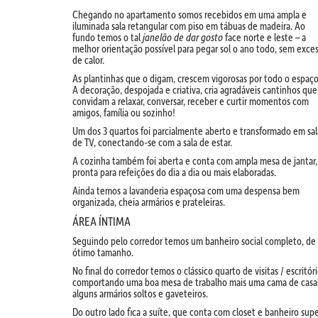
Chegando no apartamento somos recebidos em uma ampla e
iluminada sala retangular com piso em tábuas de madeira. Ao
fundo temos o tal
janelão de dar gosto
face norte e leste – a
melhor orientação possível para pegar sol o ano todo, sem exce
de calor.
As plantinhas que o digam, crescem vigorosas por todo o espaço
A decoração, despojada e criativa, cria agradáveis cantinhos que
convidam a relaxar, conversar, receber e curtir momentos com
amigos, família ou sozinho!
Um dos 3 quartos foi parcialmente aberto e transformado em sal
de TV, conectando-se com a sala de estar.
A cozinha também foi aberta e conta com ampla mesa de jantar,
pronta para refeições do dia a dia ou mais elaboradas.
Ainda temos a lavanderia espaçosa com uma despensa bem
organizada, cheia armários e prateleiras.
ÁREA ÍNTIMA
Seguindo pelo corredor temos um banheiro social completo, de
ótimo tamanho.
No final do corredor temos o clássico quarto de visitas / escritóri
comportando uma boa mesa de trabalho mais uma cama de casal
alguns armários soltos e gaveteiros.
Do outro lado fica a suíte, que conta com closet e banheiro sup