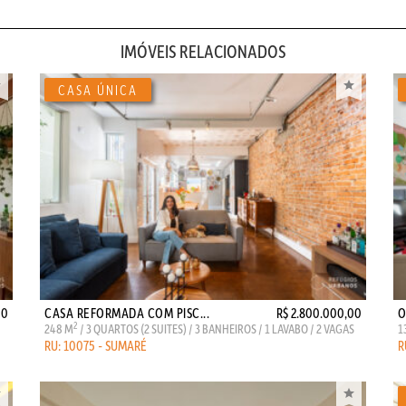
IMÓVEIS RELACIONADOS
00
CASA REFORMADA COM PISC...
R$ 2.800.000,00
O
2
248 M
/ 3 QUARTOS (2 SUITES) / 3 BANHEIROS / 1 LAVABO / 2 VAGAS
1
RU: 10075 - SUMARÉ
R