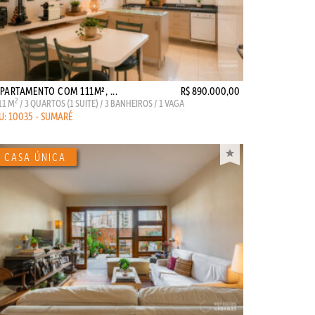
PARTAMENTO COM 111M², ...
R$ 890.000,00
2
11 M
/ 3 QUARTOS (1 SUITE) / 3 BANHEIROS / 1 VAGA
U: 10035 - SUMARÉ