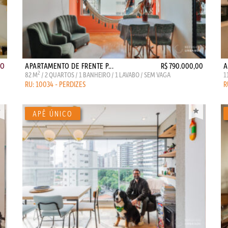
ÃO
APARTAMENTO DE FRENTE P...
R$ 790.000,00
A
2
82 M
/ 2 QUARTOS / 1 BANHEIRO / 1 LAVABO / SEM VAGA
1
RU: 10034 - PERDIZES
R