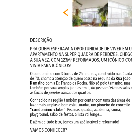
DESCRIÇÃO
PRA QUEM ESPERAVA A OPORTUNIDADE DE VIVER EM 
APARTAMENTO NA SUPER QUADRA DE PERDIZES, CHEG
A SUA VEZ. COM 123M² REFORMADOS, UM ICÔNICO C
VISTA PARA ICÔNICOS!
O condomínio com 3 torres de 25 andares, construído na década
de 70, chama a atenção de quem passa na esquina da
Rua João
Ramalho
com a Dr. Franco da Rocha. Não só pelo tamanho, mas
também por suas amplas janelas em L,
do piso ao teto
nas salas 
as faixas de
janelas ideais
dos quartos.
Conhecido na região também por contar com uma das áreas de
lazer mais amplas e bem estruturadas, um pioneiro do conceito
“condomínio-clube”
: Piscinas, quadra, academia, sauna,
playground, salão de festas, a lista vai longe…
E além de tudo isto, temos um apê incrível e reformado!
VAMOS CONHECER?