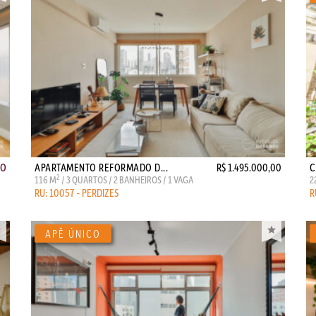
ÃO
APARTAMENTO REFORMADO D...
R$ 1.495.000,00
C
2
116 M
/ 3 QUARTOS / 2 BANHEIROS / 1 VAGA
2
RU: 10057 - PERDIZES
R