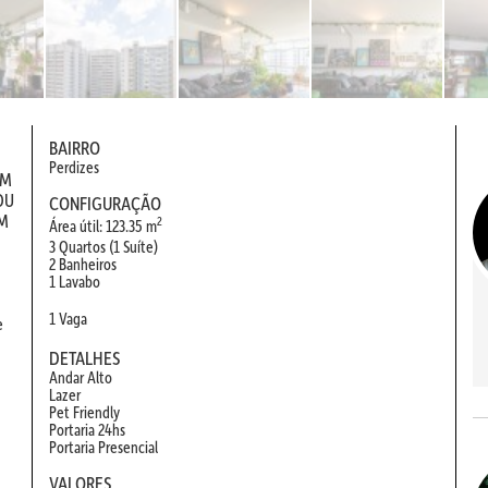
BAIRRO
Perdizes
UM
OU
CONFIGURAÇÃO
OM
2
Área útil: 123.35 m
3 Quartos (1 Suíte)
2 Banheiros
1 Lavabo
1 Vaga
e
DETALHES
Andar Alto
Lazer
Pet Friendly
Portaria 24hs
Portaria Presencial
VALORES