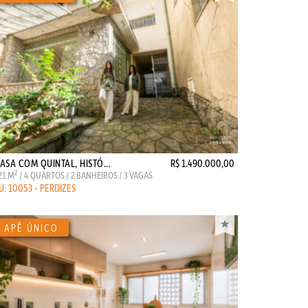
ASA COM QUINTAL, HISTÓ...
R$ 1.490.000,00
2
21 M
/ 4 QUARTOS / 2 BANHEIROS / 3 VAGAS
U: 10053 - PERDIZES