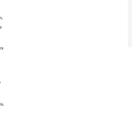
s,
 o
ra
o
na,