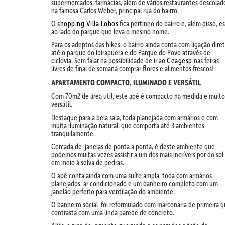
supermercados, farmácias, além de vários restaurantes descolad
na famosa Carlos Weber, principal rua do bairro.
O
shopping Villa Lobos
fica pertinho do bairro e, além disso, e
ao lado do parque que leva o mesmo nome.
Para os adeptos das bikes, o bairro ainda conta com ligação dire
até o parque do Ibirapuera e do Parque do Povo através de
ciclovia. Sem falar na possibilidade de ir ao
Ceagesp
nas feiras
livres de final de semana comprar flores e alimentos frescos!
APARTAMENTO COMPACTO, ILUMINADO E VERSÁTIL
Com 70m2 de área util, este apê é compacto na medida e muito
versátil.
Destaque para a bela sala, toda planejada com armários e com
muita iluminação natural, que comporta até 3 ambientes
tranquilamente.
Cercada de janelas de ponta a ponta, é deste ambiente que
podemos muitas vezes assistir a um dos mais incríveis por do sol
em meio à selva de pedras.
O apê conta ainda com uma suíte ampla, toda com armários
planejados, ar condicionado e um banheiro completo com um
janelão perfeito para ventilação do ambiente.
O banheiro social foi reformulado com marcenaria de primeira 
contrasta com uma linda parede de concreto.