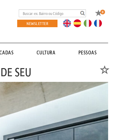
Favoritos
0
EN
ES
IT
FR
NEWSLETTER
ACADAS
CULTURA
PESSOAS
DE SEU
Favoritos