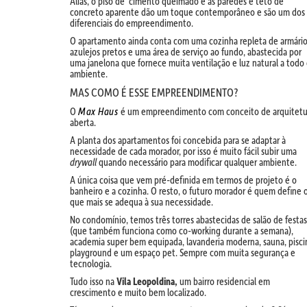
Aliás, o piso de cimento queimado e as paredes e teto de
concreto aparente dão um toque contemporâneo e são um dos
diferenciais do empreendimento.
O apartamento ainda conta com uma cozinha repleta de armário
azulejos pretos e uma área de serviço ao fundo, abastecida por
uma janelona que fornece muita ventilação e luz natural a todo
ambiente.
MAS COMO É ESSE EMPREENDIMENTO?
O
Max Haus
é um empreendimento com conceito de arquitetu
aberta.
A planta dos apartamentos foi concebida para se adaptar à
necessidade de cada morador, por isso é muito fácil subir uma
drywall
quando necessário para modificar qualquer ambiente.
A única coisa que vem pré-definida em termos de projeto é o
banheiro e a cozinha. O resto, o futuro morador é quem define 
que mais se adequa à sua necessidade.
No condomínio, temos três torres abastecidas de salão de festas
(que também funciona como co-working durante a semana),
academia super bem equipada, lavanderia moderna, sauna, pisci
playground e um espaço pet. Sempre com muita segurança e
tecnologia.
Tudo isso na
Vila Leopoldina,
um bairro residencial em
crescimento e muito bem localizado.