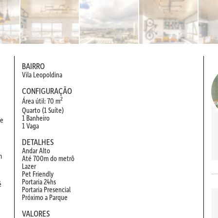
BAIRRO
Vila Leopoldina
CONFIGURAÇÃO
2
Área útil: 70 m
Quarto (1 Suíte)
1 Banheiro
de
1 Vaga
DETALHES
Andar Alto
m
Até 700m do metrô
Lazer
Pet Friendly
Portaria 24hs
é
Portaria Presencial
Próximo a Parque
VALORES