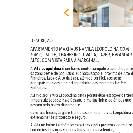
DESCRIÇÃO
APARTAMENTO MAXHAUS NA VILA LEOPOLDINA COM
70M2, 1 SUÍTE, 1 BANHEIRO, 1 VAGA, LAZER, EM ANDAR
ALTO, COM VISTA PARA A MARGINAL.
A
Vila Leopoldina
é um bairro muito tranquilo e aconchegante
da
zona oeste de São Paulo, sua localização é próxima de Alto 
Pinheiros, Lapa e Alto da Lapa, além de ter fácil acesso às
principais rodovias e de estar pertinho das marginais Tietê e
Pinheiros.
Além disso, a Vila Leopoldina ainda possui duas estações de tre
(Imperatriz Leopoldina e Ceasa), e muitas linhas de ônibus que
passam pelo bairro diariamente.
Com ruas limpas, largas e tranquilas, o morar na Vila Leopoldina 
extremamente prazeroso e seguro.
A vida no bairro também se caracteriza pela presença de muitos
comércios, dos mais variados tipos, como academias,