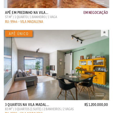
APÊ EM PREDINHO NA VILA...
EM NEGOCIAÇÃO
2
57 M
/ 1 QUARTO / 1 BANHEIRO / 1 VAGA
RU: 9944 - VILA MADALENA
3 QUARTOS NA VILA MADAL...
R$ 1.200.000,00
2
83 M
/ 3 QUARTOS (1 SUITE) / 2 BANHEIROS / 2 VAGAS