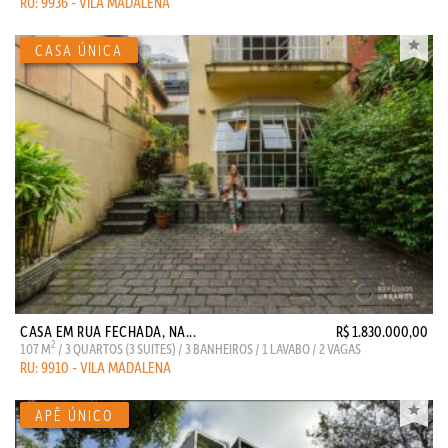
RU: 9936 - VILA MADALENA
CASA EM RUA FECHADA, NA...
R$ 1.830.000,00
2
107 M
/ 3 QUARTOS (3 SUITES) / 3 BANHEIROS / 1 LAVABO / 2 VAGAS
RU: 9910 - VILA MADALENA