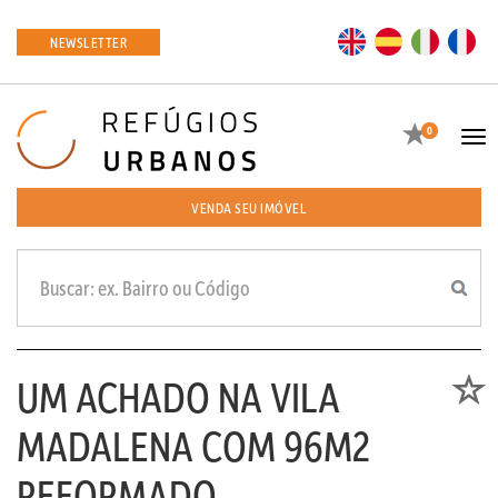
EN
ES
IT
FR
NEWSLETTER
Favoritos
0
Tog
navi
VENDA SEU IMÓVEL
UM ACHADO NA VILA
Favori
MADALENA COM 96M2
REFORMADO