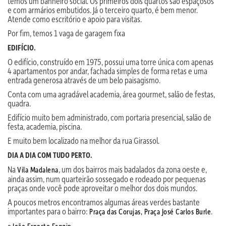
temos um banheiro social. Os primeiros dois quartos são espaçosos
e com armários embutidos. Já o terceiro quarto, é bem menor.
Atende como escritório e apoio para visitas.
Por fim, temos 1 vaga de garagem fixa
EDIFÍCIO.
O edifício, construído em 1975, possui uma torre única com apenas
4 apartamentos por andar, fachada simples de forma retas e uma
entrada generosa através de um belo paisagismo.
Conta com uma agradável academia, área gourmet, salão de festas,
quadra.
Edifício muito bem administrado, com portaria presencial, salão de
festa, academia, piscina.
E muito bem localizado na melhor da rua Girassol.
DIA A DIA COM TUDO PERTO.
Na
, um dos bairros mais badalados da zona oeste e,
Vila Madalena
ainda assim, num quarteirão sossegado e rodeado por pequenas
praças onde você pode aproveitar o melhor dos dois mundos.
A poucos metros encontramos algumas áreas verdes bastante
importantes para o bairro:
.
Praça das Corujas,
Praça José Carlos Burle