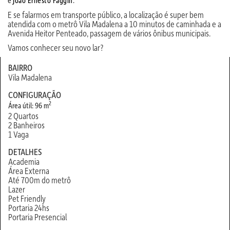
e
João Ernesto Faggin
.
E se falarmos em transporte público, a localização é super bem
atendida com o metrô Vila Madalena a 10 minutos de caminhada e a
Avenida Heitor Penteado, passagem de vários ônibus municipais.
Vamos conhecer seu novo lar?
BAIRRO
Vila Madalena
CONFIGURAÇÃO
2
Área útil: 96 m
2 Quartos
2 Banheiros
1 Vaga
DETALHES
Academia
Área Externa
Até 700m do metrô
Lazer
Pet Friendly
Portaria 24hs
Portaria Presencial