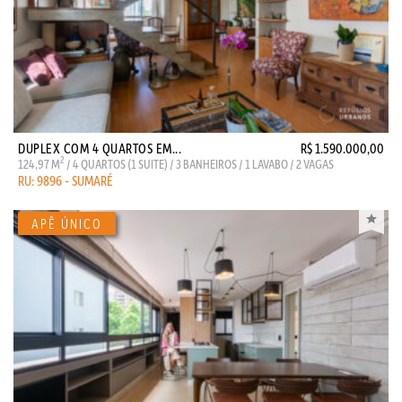
DUPLEX COM 4 QUARTOS EM...
R$ 1.590.000,00
2
124,97 M
/ 4 QUARTOS (1 SUITE) / 3 BANHEIROS / 1 LAVABO / 2 VAGAS
RU: 9896 - SUMARÉ