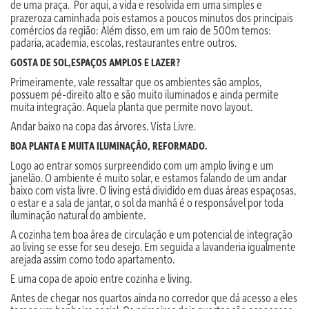
de uma praça.
Por aqui, a vida e resolvida em uma simples e
prazeroza caminhada pois estamos a poucos minutos dos principais
comércios da região: Além disso, em um raio de 500m temos:
padaria, academia, escolas, restaurantes entre outros.
GOSTA DE SOL,ESPAÇOS AMPLOS E LAZER?
Primeiramente, vale ressaltar que os ambientes são amplos,
possuem pé-direito alto e são muito iluminados e ainda permite
muita integração. Aquela planta que permite novo layout.
Andar baixo na copa das árvores. Vista Livre.
BOA PLANTA E MUITA ILUMINAÇÃO, REFORMADO.
Logo ao entrar somos surpreendido com um amplo living e um
janelão. O ambiente é muito solar, e estamos falando de um andar
baixo com vista livre. O living está dividido em duas áreas espaçosas,
o estar e a sala de jantar, o sol da manhã é o responsável por toda
iluminação natural do ambiente.
A cozinha tem boa área de circulação e um potencial de integração
ao living se esse for seu desejo. Em seguida a lavanderia igualmente
arejada assim como todo apartamento.
E uma copa de apoio entre cozinha e living.
Antes de chegar nos quartos ainda no corredor que dá acesso a eles