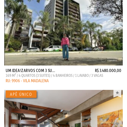
UM IDEA!ZARVOS COM 3 SU...
R$ 3.480.000,00
2
169 M
/ 4 QUARTOS (3 SUITES) / 4 BANHEIROS / 1 LAVABO / 3 VAGAS
RU: 9906 - VILA MADALENA