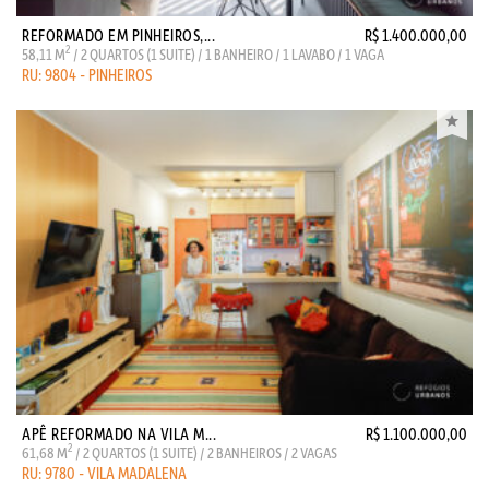
REFORMADO EM PINHEIROS,...
R$ 1.400.000,00
2
58,11 M
/ 2 QUARTOS (1 SUITE) / 1 BANHEIRO / 1 LAVABO / 1 VAGA
RU: 9804 - PINHEIROS
APÊ REFORMADO NA VILA M...
R$ 1.100.000,00
2
61,68 M
/ 2 QUARTOS (1 SUITE) / 2 BANHEIROS / 2 VAGAS
RU: 9780 - VILA MADALENA