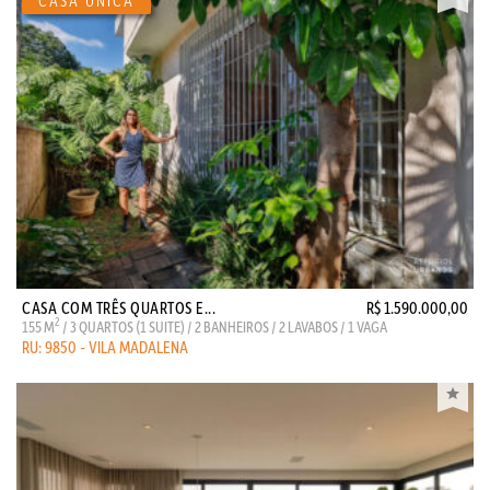
CASA COM TRÊS QUARTOS E...
R$ 1.590.000,00
2
155 M
/ 3 QUARTOS (1 SUITE) / 2 BANHEIROS / 2 LAVABOS / 1 VAGA
RU: 9850 - VILA MADALENA