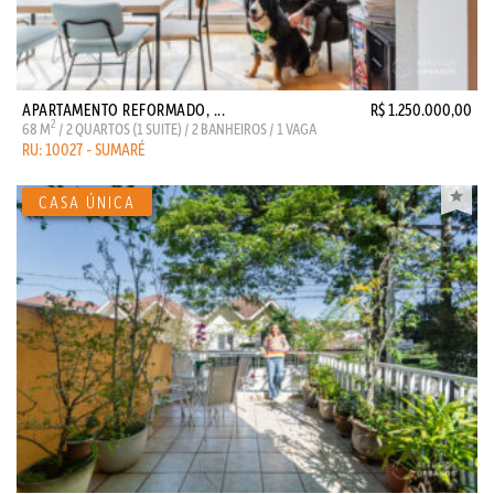
APARTAMENTO REFORMADO, ...
R$ 1.250.000,00
2
68 M
/ 2 QUARTOS (1 SUITE) / 2 BANHEIROS / 1 VAGA
RU: 10027 - SUMARÉ