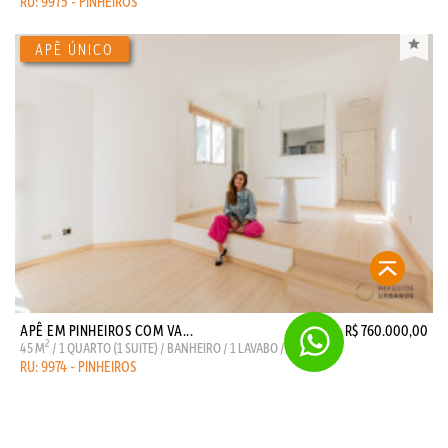
RU: 9975 - PINHEIROS
APÊ EM PINHEIROS COM VA...
R$ 760.000,00
2
45 M
/ 1 QUARTO (1 SUITE) / BANHEIRO / 1 LAVABO / 1 VAGA
RU: 9974 - PINHEIROS
contato@refugiosurbanos.com.br