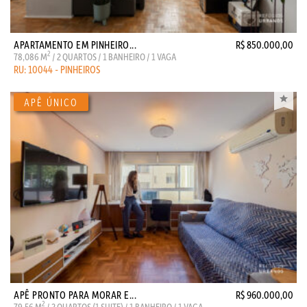
APARTAMENTO EM PINHEIRO...
R$ 850.000,00
2
78,086 M
/ 2 QUARTOS / 1 BANHEIRO / 1 VAGA
RU: 10044 - PINHEIROS
APÊ PRONTO PARA MORAR E...
R$ 960.000,00
2
79,56 M
/ 2 QUARTOS (1 SUITE) / 1 BANHEIRO / 1 VAGA