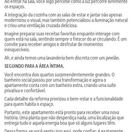
Ao entrar na sala, você logo percebe como a luz percorre livremente
os espaços.
A integração da cozinha com as salas de estar e jantar não apenas
modernizou o visual, mas também potencializou a iluminação natural
e criou uma ventilação cruzada deliciosa.
Imagine preparar suas receitas favoritas enquanto interage com
quem está na sala, sentindo sempre o frescor do ar circulando. É um
convite para receber amigos e desfrutar de momentos
inesquecíveis.
Ah, e ainda temos uma lavanderia bem discreta com um janelão.
SEGUINDO PARA A ÁREA ÍNTIMA,
Você encontra dois quartos surpreendentemente grandes. O
banheiro social passou por uma transformação e agora o
apartamento conta com um banheiro extra, criando uma suíte
privativa e confortável.
Cada detalhe da reforma priorizou o bem-estar e a funcionalidade
para quem habita o espaço.
Portanto, este apartamento está pronto para receber uma nova
história. Uma planta que não desperdiça nada, uma localização que
entrega tudo e aquela energia boa que só alguns lugares têm.
Dessa forma, se você sentiu isso aqui, pode confiar: é exatamente