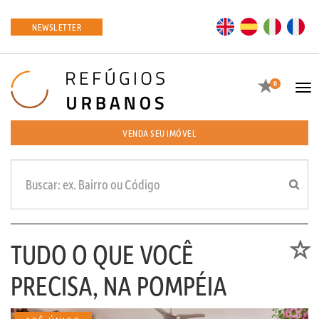
EN
ES
IT
FR
NEWSLETTER
Favoritos
0
Tog
navi
VENDA SEU IMÓVEL
TUDO O QUE VOCÊ
Favori
PRECISA, NA POMPÉIA