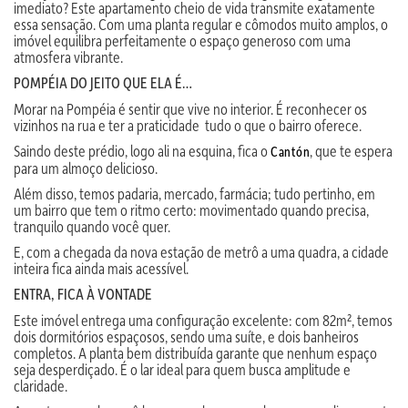
imediato? Este apartamento cheio de vida transmite exatamente
essa sensação. Com uma planta regular e cômodos muito amplos, o
imóvel equilibra perfeitamente o espaço generoso com uma
atmosfera vibrante.
POMPÉIA DO JEITO QUE ELA É…
Morar na Pompéia é sentir que vive no interior. É reconhecer os
vizinhos na rua e ter a praticidade tudo o que o bairro oferece.
Saindo deste prédio, logo ali na esquina, fica o
, que te espera
Cantón
para um almoço delicioso.
Além disso, temos padaria, mercado, farmácia; tudo pertinho, em
um bairro que tem o ritmo certo: movimentado quando precisa,
tranquilo quando você quer.
E, com a chegada da nova estação de metrô a uma quadra, a cidade
inteira fica ainda mais acessível.
ENTRA, FICA À VONTADE
Este imóvel entrega uma configuração excelente: com 82m², temos
dois dormitórios espaçosos, sendo uma suíte, e dois banheiros
completos. A planta bem distribuída garante que nenhum espaço
seja desperdiçado. É o lar ideal para quem busca amplitude e
claridade.