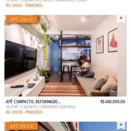
RU: 10061 - PINHEIROS
APÊ COMPACTO, REFORMADO...
R$ 490.000,00
2
33,37 M
/ 1 QUARTO / 1 BANHEIRO / SEM VAGA
RU: 10039 - PINHEIROS