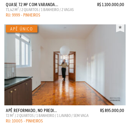
QUASE 72 M² COM VARANDA...
R$ 1.100.000,00
2
71,42 M
/ 2 QUARTOS / 1 BANHEIRO / 2 VAGAS
RU: 9999 - PINHEIROS
APÊ REFORMADO, NO PREDI...
R$ 895.000,00
2
72 M
/ 2 QUARTOS / 1 BANHEIRO / 1 LAVABO / SEM VAGA
RU: 10005 - PINHEIROS