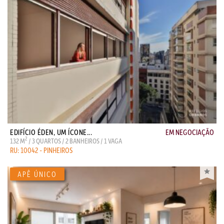
EDIFÍCIO ÉDEN, UM ÍCONE...
EM NEGOCIAÇÃO
2
132 M
/ 3 QUARTOS / 2 BANHEIROS / 1 VAGA
RU: 10042 - PINHEIROS