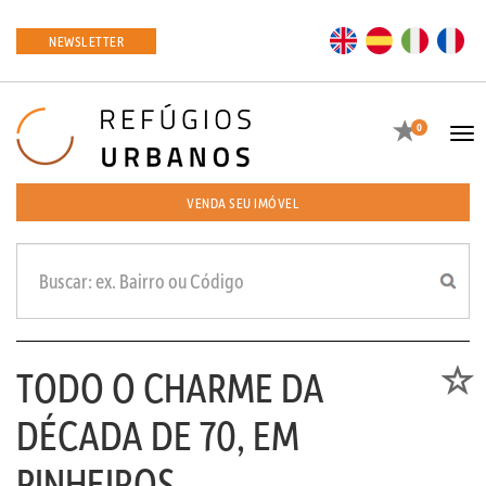
EN
ES
IT
FR
NEWSLETTER
Favoritos
0
Tog
navi
VENDA SEU IMÓVEL
TODO O CHARME DA
Favori
DÉCADA DE 70, EM
PINHEIROS