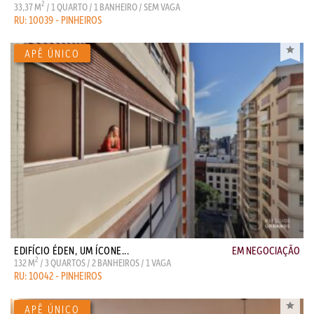
2
33,37 M
/ 1 QUARTO / 1 BANHEIRO / SEM VAGA
RU: 10039 - PINHEIROS
EDIFÍCIO ÉDEN, UM ÍCONE...
EM NEGOCIAÇÃO
2
132 M
/ 3 QUARTOS / 2 BANHEIROS / 1 VAGA
RU: 10042 - PINHEIROS