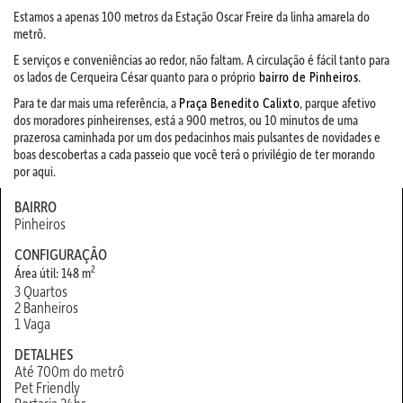
Estamos a apenas 100 metros da Estação Oscar Freire da linha amarela do
metrô.
E serviços e conveniências ao redor, não faltam. A circulação é fácil tanto para
os lados de Cerqueira César quanto para o próprio
bairro de Pinheiros
.
Para te dar mais uma referência, a
Praça Benedito Calixto
, parque afetivo
dos moradores pinheirenses, está a 900 metros, ou 10 minutos de uma
prazerosa caminhada por um dos pedacinhos mais pulsantes de novidades e
boas descobertas a cada passeio que você terá o privilégio de ter morando
por aqui.
BAIRRO
Pinheiros
CONFIGURAÇÃO
2
Área útil: 148 m
3 Quartos
2 Banheiros
1 Vaga
DETALHES
Até 700m do metrô
Pet Friendly