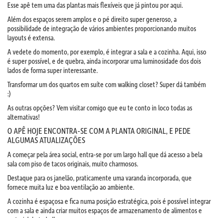
Esse apê tem uma das plantas mais flexíveis que já pintou por aqui.
Além dos espaços serem amplos e o pé direito super generoso, a
possibilidade de integração de vários ambientes proporcionando muitos
layouts é extensa.
A vedete do momento, por exemplo, é integrar a sala e a cozinha. Aqui, isso
é super possível, e de quebra, ainda incorporar uma luminosidade dos dois
lados de forma super interessante.
Transformar um dos quartos em suíte com walking closet? Super dá também
:)
As outras opções? Vem visitar comigo que eu te conto in loco todas as
alternativas!
O APÊ HOJE ENCONTRA-SE COM A PLANTA ORIGINAL, E PEDE
ALGUMAS ATUALIZAÇÕES
A começar pela área social, entra-se por um largo hall que dá acesso a bela
sala com piso de tacos originais, muito charmosos.
Destaque para os janelão
, praticamente uma varanda incorporada, que
fornece muita luz e boa ventilação ao ambiente.
A cozinha é espaçosa e fica numa posição estratégica, pois é possível integrar
com a sala e ainda criar muitos espaços de armazenamento de alimentos e