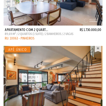
APARTAMENTO COM 2 QUART...
R$ 1.730.000,00
2
89,69 M
/ 2 QUARTOS (1 SUITE) / 2 BANHEIROS / 2 VAGAS
RU: 10063 - PINHEIROS