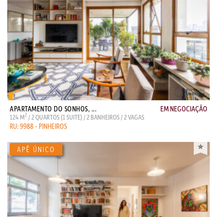
APARTAMENTO DO SONHOS, ...
EM NEGOCIAÇÃO
2
124 M
/ 2 QUARTOS (1 SUITE) / 2 BANHEIROS / 2 VAGAS
RU: 9988 - PINHEIROS