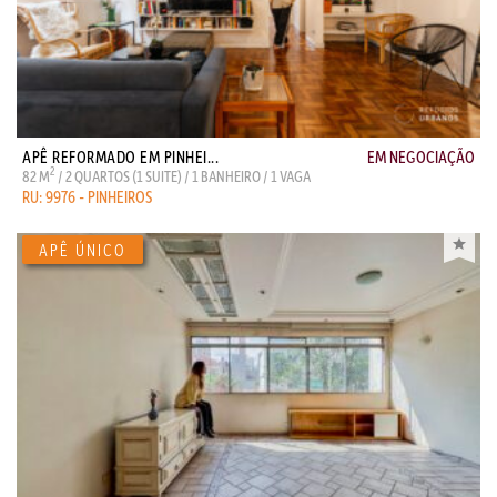
APÊ REFORMADO EM PINHEI...
EM NEGOCIAÇÃO
2
82 M
/ 2 QUARTOS (1 SUITE) / 1 BANHEIRO / 1 VAGA
RU: 9976 - PINHEIROS