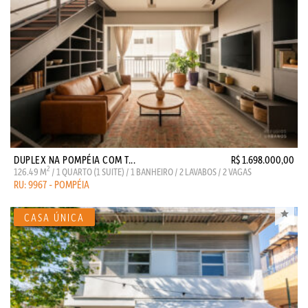
DUPLEX NA POMPÉIA COM T...
R$ 1.698.000,00
2
126.49 M
/ 1 QUARTO (1 SUITE) / 1 BANHEIRO / 2 LAVABOS / 2 VAGAS
RU: 9967 - POMPÉIA