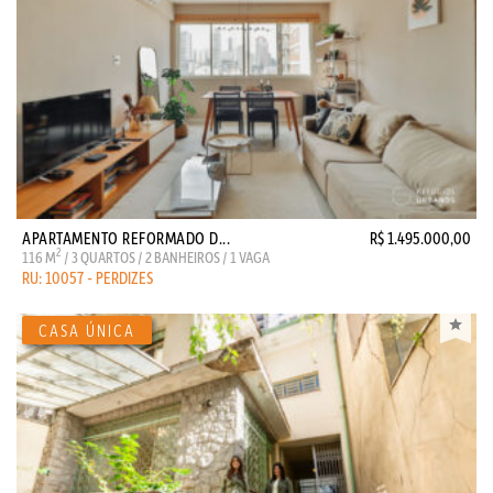
APARTAMENTO REFORMADO D...
R$ 1.495.000,00
2
116 M
/ 3 QUARTOS / 2 BANHEIROS / 1 VAGA
RU: 10057 - PERDIZES