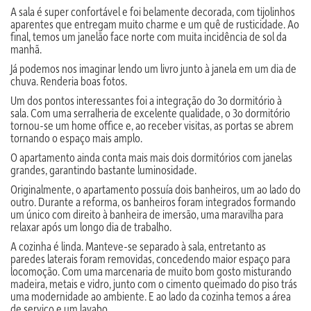
A sala é super confortável e foi belamente decorada, com tijolinhos
aparentes que entregam muito charme e um quê de rusticidade. Ao
final, temos um janelão face norte com muita incidência de sol da
manhã.
Já podemos nos imaginar lendo um livro junto à janela em um dia de
chuva. Renderia boas fotos.
Um dos pontos interessantes foi a integração do 3o dormitório à
sala. Com uma serralheria de excelente qualidade, o 3o dormitório
tornou-se um home office e, ao receber visitas, as portas se abrem
tornando o espaço mais amplo.
O apartamento ainda conta mais mais dois dormitórios com janelas
grandes, garantindo bastante luminosidade.
Originalmente, o apartamento possuía dois banheiros, um ao lado do
outro. Durante a reforma, os banheiros foram integrados formando
um único com direito à banheira de imersão, uma maravilha para
relaxar após um longo dia de trabalho.
A cozinha é linda. Manteve-se separado à sala, entretanto as
paredes laterais foram removidas, concedendo maior espaço para
locomoção. Com uma marcenaria de muito bom gosto misturando
madeira, metais e vidro, junto com o cimento queimado do piso trás
uma modernidade ao ambiente. E ao lado da cozinha temos a área
de serviço e um lavabo.