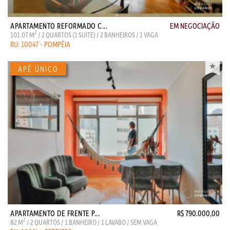
APARTAMENTO REFORMADO C...
EM NEGOCIAÇÃO
2
101.07 M
/ 2 QUARTOS (1 SUITE) / 2 BANHEIROS / 1 VAGA
RU: 10047 - POMPÉIA
APARTAMENTO DE FRENTE P...
R$ 790.000,00
2
82 M
/ 2 QUARTOS / 1 BANHEIRO / 1 LAVABO / SEM VAGA