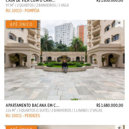
CASA DE VILA COM O CANT...
R$ 1.650.000,00
2
97 M
/ 2 QUARTOS / 2 BANHEIROS / 1 VAGA
RU: 10013 - POMPÉIA
APARTAMENTO BACANA EM C...
R$ 1.680.000,00
2
114 M
/ 3 QUARTOS (1 SUITE) / 2 BANHEIROS / 1 LAVABO / 2 VAGAS
RU: 10011 - PERDIZES