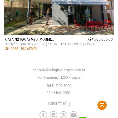
CASA NO PACAEMBU, MODER...
R$ 4.400.000,00
2
380 M
/ 6 QUARTOS (4 SUITES) / 7 BANHEIROS / 1 LAVABO / 1 VAGA
RU: 9966 - PACAEMBU
contato@refugiosurbanos.com.br
Rua Harmonia, 1250 - Loja 2
Tel 11 3129-5090
11 98146-0057
CRECI 27450 - J