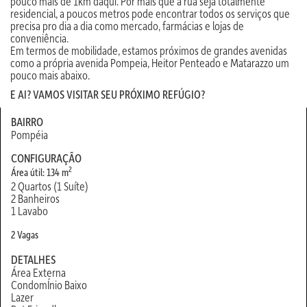
pouco mais de 1km daqui. Por mais que a rua seja totalmente
residencial, a poucos metros pode encontrar todos os serviços que
precisa pro dia a dia como mercado, farmácias e lojas de
conveniência.
Em termos de mobilidade, estamos próximos de grandes avenidas
como a própria avenida Pompeia, Heitor Penteado e Matarazzo um
pouco mais abaixo.
E AI? VAMOS VISITAR SEU PRÓXIMO REFÚGIO?
BAIRRO
Pompéia
CONFIGURAÇÃO
2
Área útil: 134 m
2 Quartos (1 Suíte)
2 Banheiros
1 Lavabo
2 Vagas
DETALHES
Área Externa
CondomÍnio Baixo
Lazer