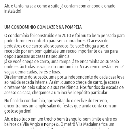
Ah, e tanto na sala como a suíte já contam com ar condicionado
instalado!
UM CONDOMINIO COM LAZER NA POMPEIA
O condomínio foi construído em 2010 e foi muito bem pensado para
poder fornecer conforto para seus moradores. O acesso de
pedestres e de carros são separados. Se você chega a pé, é
recebido por um bom quintal e um recuo importante da rua para
depois acessar as casas na sequência.
Já se você chega de carro, uma rampa já te encaminha ao subsolo
onde estão todas as vagas do condomínio. A casa em questão tem 2
vagas demarcadas, livres e fixas.
Diretamente do subsolo, uma porta independente de cada casa leva
ao hall da escada interna. Assim, quando chega de carro, já acessa
diretamente pelo subsolo a sua residência. Nos fundos da escada de
acesso da casa, chegamos a um incrível depósito particular!
No final do condomínio, aproveitando o declive do terreno,
encontramos um amplo salão de festas que ainda conta com um
gostoso jardim!
Ah, e isso tudo em um trecho bem tranquilo, sem limite entre os
bairros da Vila Anglo e
. O metrô Vila Madalena fica um
Pompeia