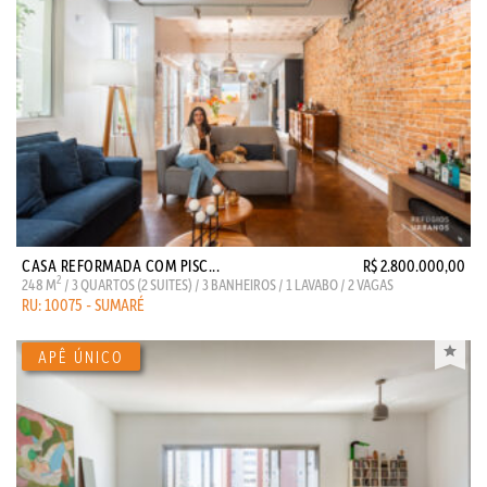
CASA REFORMADA COM PISC...
R$ 2.800.000,00
2
248 M
/ 3 QUARTOS (2 SUITES) / 3 BANHEIROS / 1 LAVABO / 2 VAGAS
RU: 10075 - SUMARÉ