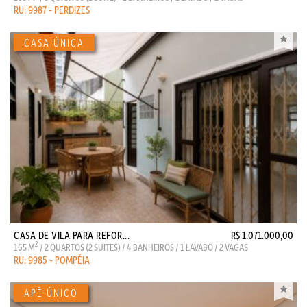
RU: 9987 - PERDIZES
CASA DE VILA PARA REFOR...
R$ 1.071.000,00
2
165 M
/ 2 QUARTOS (2 SUITES) / 4 BANHEIROS / 1 LAVABO / 2 VAGAS
RU: 9985 - POMPÉIA