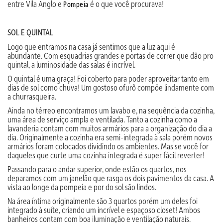
entre Vila Anglo e
é o que você procurava!
Pompeia
SOL E QUINTAL
Logo que entramos na casa já sentimos que a luz aqui é
abundante. Com esquadrias grandes e portas de correr que dão pro
quintal, a luminosidade das salas é incrível.
O quintal é uma graça! Foi coberto para poder aproveitar tanto em
dias de sol como chuva! Um gostoso ofurô compõe lindamente com
a churrasqueira.
Ainda no térreo encontramos um lavabo e, na sequência da cozinha,
uma área de serviço ampla e ventilada. Tanto a cozinha como a
lavanderia contam com muitos armários para a organização do dia a
dia. Originalmente a cozinha era semi-integrada à sala porém novos
armários foram colocados dividindo os ambientes. Mas se você for
daqueles que curte uma cozinha integrada é super fácil reverter!
Passando para o andar superior, onde estão os quartos, nos
deparamos com um janelão que rasga os dois pavimentos da casa. A
vista ao longe da pompeia e por do sol são lindos.
Na área íntima originalmente são 3 quartos porém um deles foi
integrado à suíte, criando um incrível e espaçoso closet! Ambos
banheiros contam com boa iluminação e ventilação naturais.