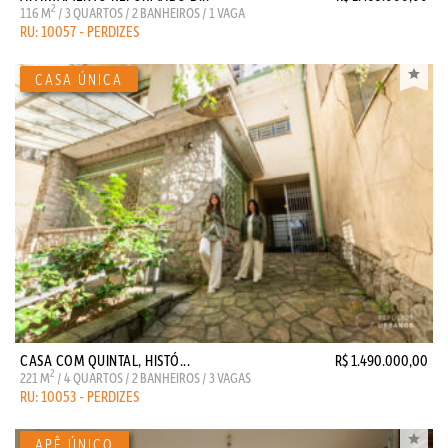
2
116 M
/ 3 QUARTOS / 2 BANHEIROS / 1 VAGA
RU: 10057 - PERDIZES
CASA COM QUINTAL, HISTÓ...
R$ 1.490.000,00
2
221 M
/ 4 QUARTOS / 2 BANHEIROS / 3 VAGAS
RU: 10053 - PERDIZES