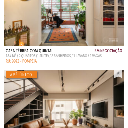
CASA TÉRREA COM QUINTAL...
EM NEGOCIAÇÃO
2
184 M
/ 2 QUARTOS (1 SUITE) / 2 BANHEIROS / 1 LAVABO / 2 VAGAS
RU: 9972 - POMPÉIA