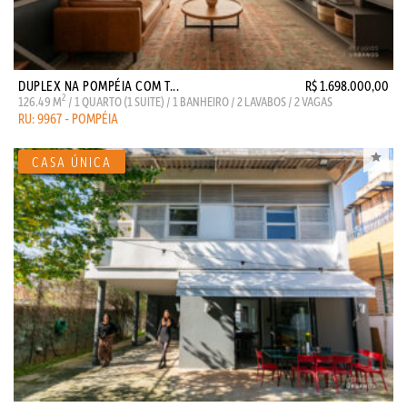
DUPLEX NA POMPÉIA COM T...
R$ 1.698.000,00
2
126.49 M
/ 1 QUARTO (1 SUITE) / 1 BANHEIRO / 2 LAVABOS / 2 VAGAS
RU: 9967 - POMPÉIA