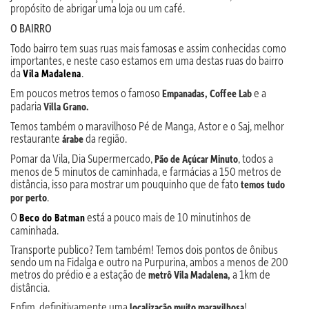
propósito de abrigar uma loja ou um café.
O BAIRRO
Todo bairro tem suas ruas mais famosas e assim conhecidas como
importantes, e neste caso estamos em uma destas ruas do bairro
da
.
Vila Madalena
Em poucos metros temos o famoso
e a
Empanadas, Coffee Lab
padaria
Villa Grano.
Temos também o maravilhoso Pé de Manga, Astor e o Saj, melhor
restaurante
da região.
árabe
Pomar da Vila, Dia Supermercado,
, todos a
Pão de Açúcar Minuto
menos de 5 minutos de caminhada, e farmácias a 150 metros de
distância, isso para mostrar um pouquinho que de fato
temos tudo
.
por perto
O
está a pouco mais de 10 minutinhos de
Beco do Batman
caminhada.
Transporte publico? Tem também! Temos dois pontos de ônibus
sendo um na Fidalga e outro na Purpurina, ambos a menos de 200
metros do prédio e a estação de
a 1km de
metrô Vila Madalena,
distância.
Enfim, definitivamente uma
!
localização muito maravilhosa