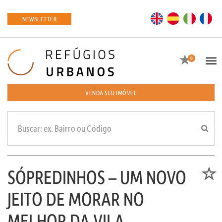
EN
ES
IT
FR
NEWSLETTER
Favoritos
0
Tog
navi
VENDA SEU IMÓVEL
SÓPREDINHOS – UM NOVO
Favori
JEITO DE MORAR NO
MELHOR DA VILA