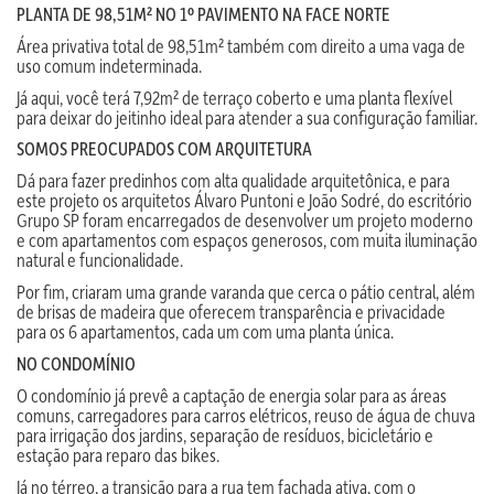
PLANTA DE 98,51M² NO 1º PAVIMENTO NA FACE NORTE
Área privativa total de 98,51m² também com direito a uma vaga de
uso comum indeterminada.
Já aqui, você terá 7,92m² de terraço coberto e uma planta flexível
para deixar do jeitinho ideal para atender a sua configuração familiar.
SOMOS PREOCUPADOS COM ARQUITETURA
Dá para fazer predinhos com alta qualidade arquitetônica, e para
este projeto os arquitetos Álvaro Puntoni e João Sodré, do escritório
Grupo SP foram encarregados de desenvolver um projeto moderno
e com apartamentos com espaços generosos, com muita iluminação
natural e funcionalidade.
Por fim, criaram uma grande varanda que cerca o pátio central, além
de brisas de madeira que oferecem transparência e privacidade
para os 6 apartamentos, cada um com uma planta única.
NO CONDOMÍNIO
O condomínio já prevê a captação de energia solar para as áreas
comuns, carregadores para carros elétricos, reuso de água de chuva
para irrigação dos jardins, separação de resíduos, bicicletário e
estação para reparo das bikes.
Já no térreo, a transição para a rua tem fachada ativa, com o