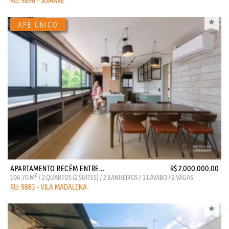
RU: 9896 - SUMARÉ
APARTAMENTO RECÉM ENTRE...
R$ 2.000.000,00
2
106,70 M
/ 2 QUARTOS (2 SUITES) / 2 BANHEIROS / 1 LAVABO / 2 VAGAS
RU: 9883 - VILA MADALENA