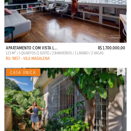
APARTAMENTO COM VISTA L...
R$ 1.700.000,00
2
123 M
/ 3 QUARTOS (1 SUITE) / 2 BANHEIROS / 1 LAVABO / 2 VAGAS
RU: 9857 - VILA MADALENA