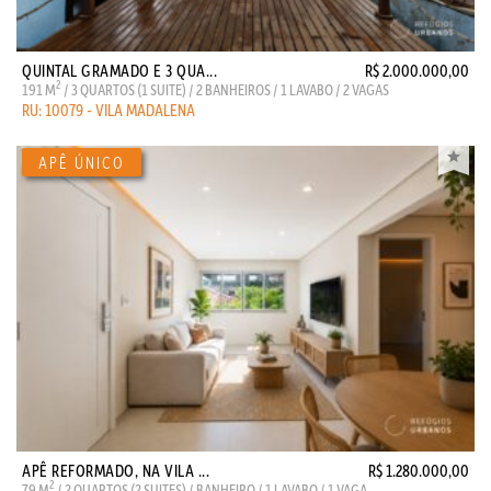
QUINTAL GRAMADO E 3 QUA...
R$ 2.000.000,00
2
191 M
/ 3 QUARTOS (1 SUITE) / 2 BANHEIROS / 1 LAVABO / 2 VAGAS
RU: 10079 - VILA MADALENA
APÊ REFORMADO, NA VILA ...
R$ 1.280.000,00
2
79 M
/ 2 QUARTOS (2 SUITES) / BANHEIRO / 1 LAVABO / 1 VAGA