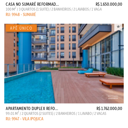
CASA NO SUMARÉ REFORMAD...
R$ 1.650.000,00
2
100 M
/ 3 QUARTOS (1 SUITE) / 2 BANHEIROS / 2 LAVABOS / 1 VAGA
RU: 9948 - SUMARÉ
APARTAMENTO DUPLEX REFO...
R$ 1.762.000,00
2
99.01 M
/ 2 QUARTOS (2 SUITES) / 2 BANHEIROS / 1 LAVABO / 2 VAGAS
RU: 9947 - VILA IPOJUCA