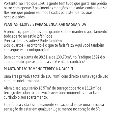
Portanto, no Fradique 1597 a gente tem tudo que gosta, um prédio
baixo com apenas 3 pavimentos e opções de plantas confortáveis e
flexíveis que podem ser modificadas para atender as suas
necessidades.
PLANTAS FLEXÍVEIS PARA SE ENCAIXAR NA SUA VIDA
A princípio, quer apenas uma grande suíte e manter o apartamento
todo aberto no estilo loft? Pode!
Precisa de duas suítes? Pode também.
Dois quartos + escritório é o que te faria feliz? Aqui você também
consegue esta configuração!
Bem como a planta de 98,51, a de 130,70m², no Fradique 1597 é o
apartamento que se adapta a você e não o contrário!
PLANTA DE 130,70M² NO TÉRREO NA FACE SUL
Uma área privativa total de 130,70m² com direito a uma vaga de uso
comum indeterminada.
Além disso, aqui serão 18,57m² de terraço coberto e 13,17m² de
terraço descoberto para você viver bons momentos ao ar livre
curtindo o seu apartamento.
E de fato, a vista é simplesmente sensacional e traz uma deliciosa
sensação de estar em qualquer lugar, menos no coração de SP.