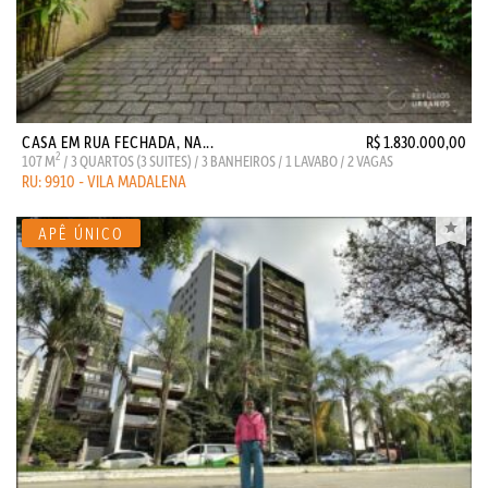
CASA EM RUA FECHADA, NA...
R$ 1.830.000,00
2
107 M
/ 3 QUARTOS (3 SUITES) / 3 BANHEIROS / 1 LAVABO / 2 VAGAS
RU: 9910 - VILA MADALENA