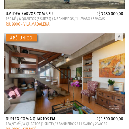
UM IDEA!ZARVOS COM 3 SU...
R$ 3.480.000,00
2
169 M
/ 4 QUARTOS (3 SUITES) / 4 BANHEIROS / 1 LAVABO / 3 VAGAS
RU: 9906 - VILA MADALENA
DUPLEX COM 4 QUARTOS EM...
R$ 1.590.000,00
2
124,97 M
/ 4 QUARTOS (1 SUITE) / 3 BANHEIROS / 1 LAVABO / 2 VAGAS