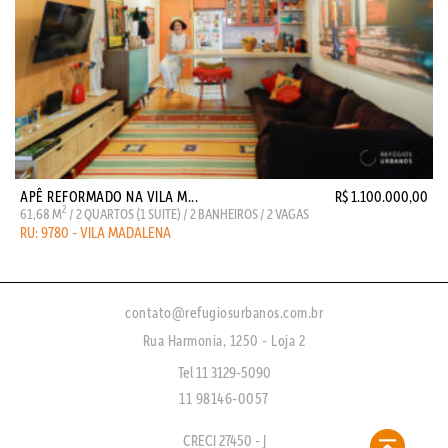
APÊ REFORMADO NA VILA M...
R$ 1.100.000,00
2
61,68 M
/ 2 QUARTOS (1 SUITE) / 2 BANHEIROS / 2 VAGAS
RU: 9780 - VILA MADALENA
contato@refugiosurbanos.com.br
Rua Harmonia, 1250 - Loja 2
Tel 11 3129-5090
11 98146-0057
CRECI 27450 - J