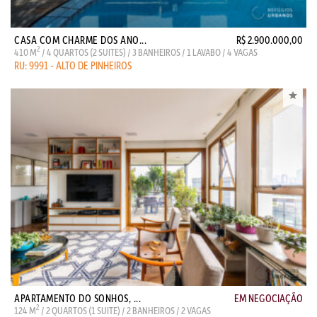
CASA COM CHARME DOS ANO...
R$ 2.900.000,00
2
410 M
/ 4 QUARTOS (2 SUITES) / 3 BANHEIROS / 1 LAVABO / 4 VAGAS
RU: 9991 - ALTO DE PINHEIROS
APARTAMENTO DO SONHOS, ...
EM NEGOCIAÇÃO
2
124 M
/ 2 QUARTOS (1 SUITE) / 2 BANHEIROS / 2 VAGAS