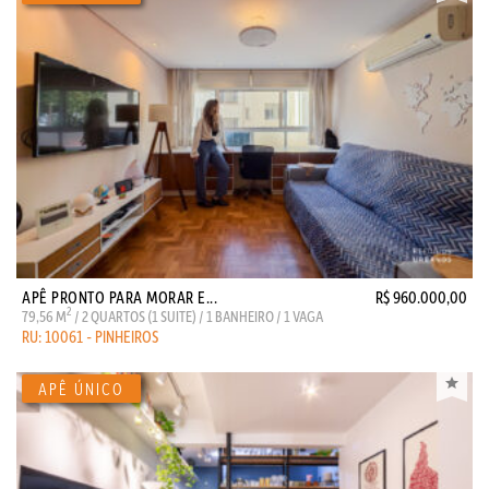
APÊ PRONTO PARA MORAR E...
R$ 960.000,00
2
79,56 M
/ 2 QUARTOS (1 SUITE) / 1 BANHEIRO / 1 VAGA
RU: 10061 - PINHEIROS