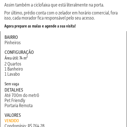
Assim também a ciclofaixa que está literalmente na porta.
Por último, prédio conta com o zelador em horário comercial, fora
isso, cada morador fica responsável pelo seu acesso.
Agora prepare as malas e agende a sua visita!
BAIRRO
Pinheiros
CONFIGURAÇÃO
2
Área útil: 74 m
2 Quartos
1 Banheiro
1 Lavabo
Sem vaga
DETALHES
Até 700m do metrô
Pet Friendly
Portaria Remota
VALORES
VENDIDO
Condomínio: R$ 764,28