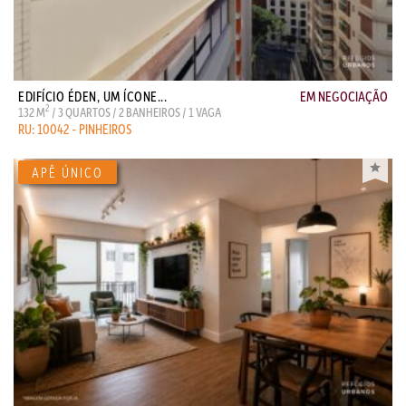
EDIFÍCIO ÉDEN, UM ÍCONE...
EM NEGOCIAÇÃO
2
132 M
/ 3 QUARTOS / 2 BANHEIROS / 1 VAGA
RU: 10042 - PINHEIROS