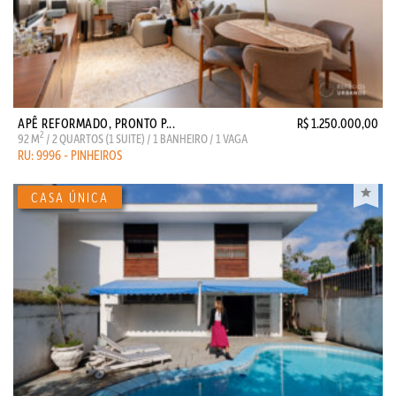
APÊ REFORMADO, PRONTO P...
R$ 1.250.000,00
2
92 M
/ 2 QUARTOS (1 SUITE) / 1 BANHEIRO / 1 VAGA
RU: 9996 - PINHEIROS