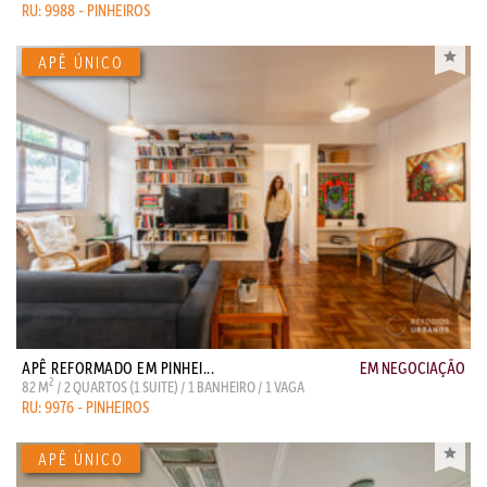
RU: 9988 - PINHEIROS
APÊ REFORMADO EM PINHEI...
EM NEGOCIAÇÃO
2
82 M
/ 2 QUARTOS (1 SUITE) / 1 BANHEIRO / 1 VAGA
RU: 9976 - PINHEIROS