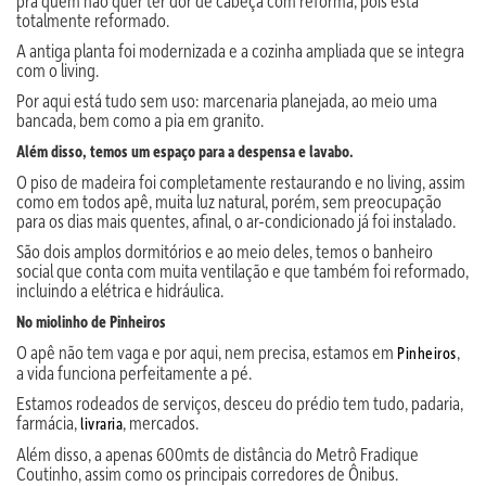
pra quem não quer ter dor de cabeça com reforma, pois está
totalmente reformado.
A antiga planta foi modernizada e a cozinha ampliada que se integra
com o living.
Por aqui está tudo sem uso: marcenaria planejada, ao meio uma
bancada, bem como a pia em granito.
Além disso, temos um espaço para a despensa e lavabo.
O piso de madeira foi completamente restaurando e no living, assim
como em todos apê, muita luz natural, porém, sem preocupação
para os dias mais quentes, afinal, o ar-condicionado já foi instalado.
São dois amplos dormitórios e ao meio deles, temos o banheiro
social que conta com muita ventilação e que também foi reformado,
incluindo a elétrica e hidráulica.
No miolinho de Pinheiros
O apê não tem vaga e por aqui, nem precisa, estamos em
,
Pinheiros
a vida funciona perfeitamente a pé.
Estamos rodeados de serviços, desceu do prédio tem tudo, padaria,
farmácia,
, mercados.
livraria
Além disso, a apenas 600mts de distância do Metrô Fradique
Coutinho, assim como os principais corredores de Ônibus.