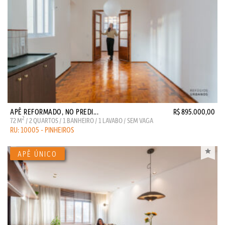
APÊ REFORMADO, NO PREDI...
R$ 895.000,00
2
72 M
/ 2 QUARTOS / 1 BANHEIRO / 1 LAVABO / SEM VAGA
RU: 10005 - PINHEIROS