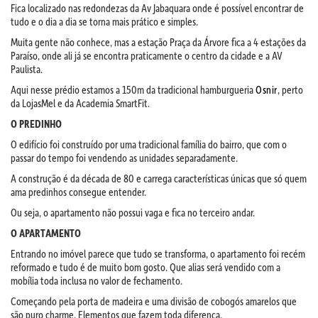
Fica localizado nas redondezas da Av Jabaquara onde é possível encontrar de
tudo e o dia a dia se torna mais prático e simples.
Muita gente não conhece, mas a estação Praça da Árvore fica a 4 estações da
Paraíso, onde ali já se encontra praticamente o centro da cidade e a AV
Paulista.
Aqui nesse prédio estamos a 150m da tradicional hamburgueria
Osnir
, perto
da LojasMel e da Academia SmartFit.
O PREDINHO
O edifício foi construído por uma tradicional família do bairro, que com o
passar do tempo foi vendendo as unidades separadamente.
A construção é da década de 80 e carrega características únicas que só quem
ama predinhos consegue entender.
Ou seja, o apartamento não possui vaga e fica no terceiro andar.
O APARTAMENTO
Entrando no imóvel parece que tudo se transforma, o apartamento foi recém
reformado e tudo é de muito bom gosto. Que alias será vendido com a
mobília toda inclusa no valor de fechamento.
Começando pela porta de madeira e uma divisão de cobogós amarelos que
são puro charme. Elementos que fazem toda diferença.