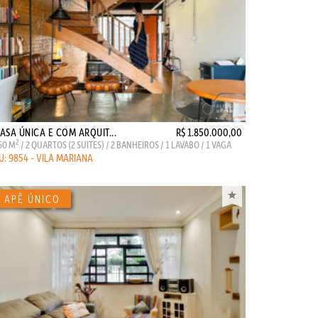
ASA ÚNICA E COM ARQUIT...
R$ 1.850.000,00
2
50 M
/ 2 QUARTOS (2 SUITES) / 2 BANHEIROS / 1 LAVABO / 1 VAGA
U: 9854 - VILA MARIANA