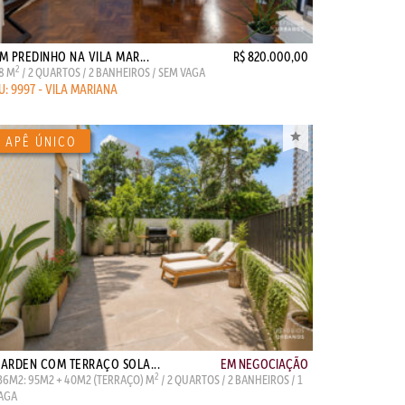
M PREDINHO NA VILA MAR...
R$ 820.000,00
2
8 M
/ 2 QUARTOS / 2 BANHEIROS / SEM VAGA
U: 9997 - VILA MARIANA
ARDEN COM TERRAÇO SOLA...
EM NEGOCIAÇÃO
2
36M2: 95M2 + 40M2 (TERRAÇO) M
/ 2 QUARTOS / 2 BANHEIROS / 1
AGA