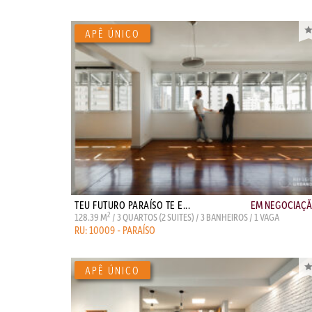
TEU FUTURO PARAÍSO TE E...
EM NEGOCIAÇ
2
128.39 M
/ 3 QUARTOS (2 SUITES) / 3 BANHEIROS / 1 VAGA
RU: 10009 - PARAÍSO