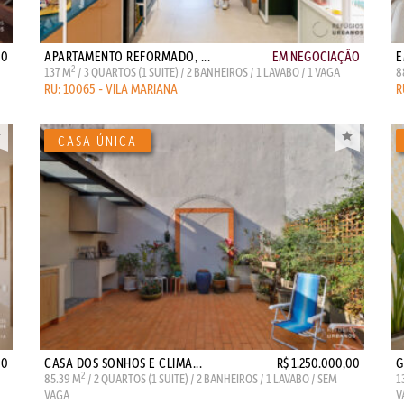
00
APARTAMENTO REFORMADO, ...
EM NEGOCIAÇÃO
E
2
137 M
/ 3 QUARTOS (1 SUITE) / 2 BANHEIROS / 1 LAVABO / 1 VAGA
8
RU: 10065 - VILA MARIANA
R
00
CASA DOS SONHOS E CLIMA...
R$ 1.250.000,00
G
2
85.39 M
/ 2 QUARTOS (1 SUITE) / 2 BANHEIROS / 1 LAVABO / SEM
1
VAGA
V