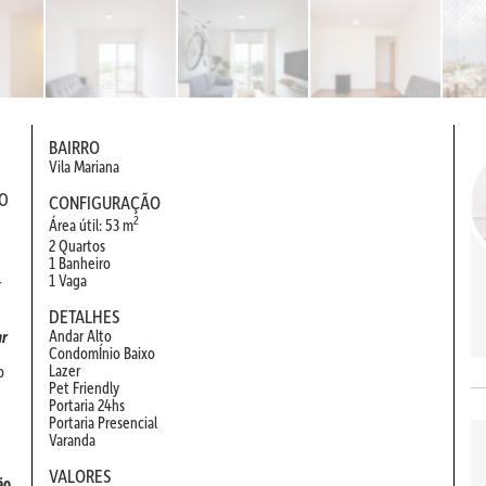
BAIRRO
Vila Mariana
O
CONFIGURAÇÃO
2
Área útil: 53 m
2 Quartos
1 Banheiro
1 Vaga
r
DETALHES
Andar Alto
ar
CondomÍnio Baixo
Lazer
o
Pet Friendly
Portaria 24hs
Portaria Presencial
Varanda
VALORES
ão