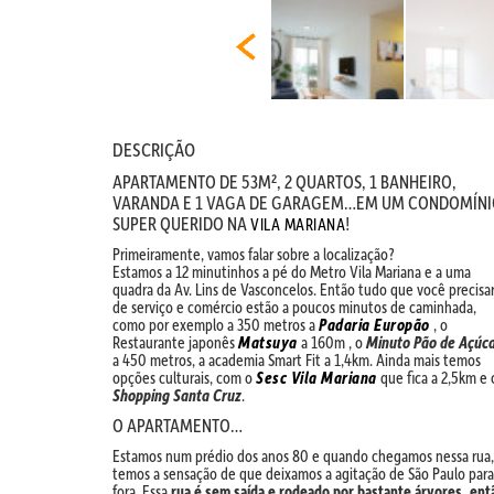
DESCRIÇÃO
APARTAMENTO DE 53M², 2 QUARTOS, 1 BANHEIRO,
VARANDA E 1 VAGA DE GARAGEM…EM UM CONDOMÍNI
SUPER QUERIDO NA
!
VILA MARIANA
Primeiramente, vamos falar sobre a localização?
Estamos a 12 minutinhos a pé do Metro Vila Mariana e a uma
quadra da Av. Lins de Vasconcelos. Então tudo que você precisa
de serviço e comércio estão a poucos minutos de caminhada,
como por exemplo a 350 metros a
Padaria Europão
, o
Restaurante japonês
Matsuya
a 160m , o
Minuto Pão de Açúc
a 450 metros, a academia Smart Fit a 1,4km. Ainda mais temos
opções culturais, com o
Sesc Vila Mariana
que fica a 2,5km e 
Shopping Santa Cruz
.
O APARTAMENTO…
Estamos num prédio dos anos 80 e quando chegamos nessa rua,
temos a sensação de que deixamos a agitação de São Paulo para
fora. Essa
rua é sem saída e rodeado por bastante árvores, ent