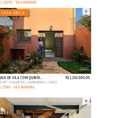
U: 10001 - VILA MARIANA
ASA DE VILA COM QUINTA...
R$ 1.150.000,00
2
01 M
/ 2 QUARTOS / 2 BANHEIROS / 1 VAGA
U: 9989 - VILA MARIANA