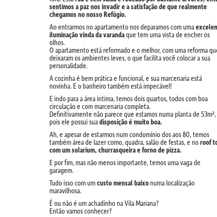
sentimos a paz nos invadir e a satisfação de que realmente
chegamos no nosso Refúgio.
Ao entrarmos no apartamento nos deparamos com uma
excelen
iluminação vinda da varanda
que tem uma vista de encher os
olhos.
O apartamento está reformado e o melhor, com uma reforma qu
deixaram os ambientes leves, o que facilita você colocar a sua
personalidade.
A cozinha é bem prática e funcional, e sua marcenaria está
novinha. E o banheiro também está impecável!
E indo para a área intima, temos dois quartos, todos com boa
circulação e com marcenaria completa.
Definitivamente não parece que estamos numa planta de 53m²,
pois ele possui sua
disposição é muito boa.
Ah, e apesar de estarmos num condomínio dos aos 80, temos
também área de lazer como, quadra, salão de festas, e no
roof t
com um solarium, churrasqueira e forno de pizza.
E por fim, mas não menos importante, temos uma vaga de
garagem.
Tudo isso com um
custo mensal baixo
numa localização
maravilhosa.
É ou não é um achadinho na Vila Mariana?
Então vamos conhecer?