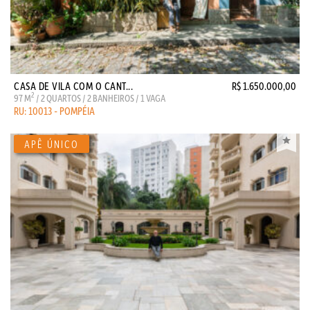
CASA DE VILA COM O CANT...
R$ 1.650.000,00
2
97 M
/ 2 QUARTOS / 2 BANHEIROS / 1 VAGA
RU: 10013 - POMPÉIA