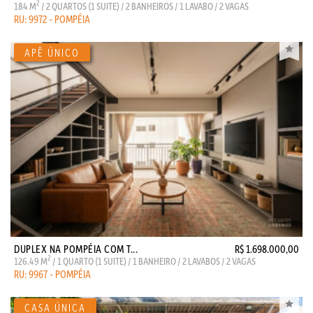
2
184 M
/ 2 QUARTOS (1 SUITE) / 2 BANHEIROS / 1 LAVABO / 2 VAGAS
RU: 9972 - POMPÉIA
DUPLEX NA POMPÉIA COM T...
R$ 1.698.000,00
2
126.49 M
/ 1 QUARTO (1 SUITE) / 1 BANHEIRO / 2 LAVABOS / 2 VAGAS
RU: 9967 - POMPÉIA