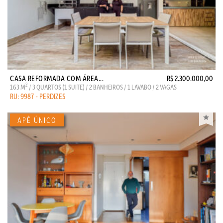
CASA REFORMADA COM ÁREA...
R$ 2.300.000,00
2
163 M
/ 3 QUARTOS (1 SUITE) / 2 BANHEIROS / 1 LAVABO / 2 VAGAS
RU: 9987 - PERDIZES