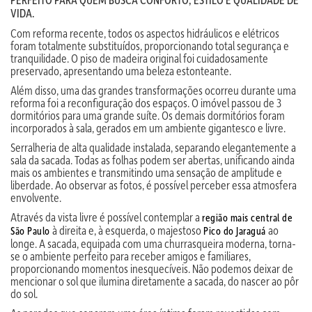
VIDA.
Com reforma recente, todos os aspectos hidráulicos e elétricos
foram totalmente substituídos, proporcionando total segurança e
tranquilidade. O piso de madeira original foi cuidadosamente
preservado, apresentando uma beleza estonteante.
Além disso, uma das grandes transformações ocorreu durante uma
reforma foi a reconfiguração dos espaços. O imóvel passou de 3
dormitórios para uma grande suíte. Os demais dormitórios foram
incorporados à sala, gerados em um ambiente gigantesco e livre.
Serralheria de alta qualidade instalada, separando elegantemente a
sala da sacada. Todas as folhas podem ser abertas, unificando ainda
mais os ambientes e transmitindo uma sensação de amplitude e
liberdade. Ao observar as fotos, é possível perceber essa atmosfera
envolvente.
Através da vista livre é possível contemplar a
região mais central de
à direita e, à esquerda, o majestoso
ao
São Paulo
Pico do Jaraguá
longe. A sacada, equipada com uma churrasqueira moderna, torna-
se o ambiente perfeito para receber amigos e familiares,
proporcionando momentos inesquecíveis. Não podemos deixar de
mencionar o sol que ilumina diretamente a sacada, do nascer ao pôr
do sol.