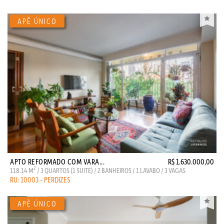
APTO REFORMADO COM VARA...
R$ 1.630.000,00
2
118.14 M
/ 3 QUARTOS (1 SUITE) / 2 BANHEIROS / 1 LAVABO / 3 VAGAS
RU: 10003 - PERDIZES