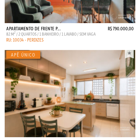
APARTAMENTO DE FRENTE P...
R$ 790.000,00
2
82 M
/ 2 QUARTOS / 1 BANHEIRO / 1 LAVABO / SEM VAGA
RU: 10034 - PERDIZES