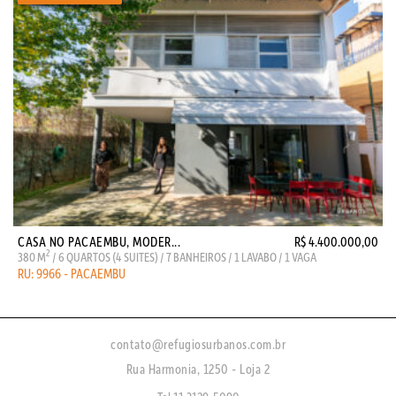
CASA NO PACAEMBU, MODER...
R$ 4.400.000,00
2
380 M
/ 6 QUARTOS (4 SUITES) / 7 BANHEIROS / 1 LAVABO / 1 VAGA
RU: 9966 - PACAEMBU
contato@refugiosurbanos.com.br
Rua Harmonia, 1250 - Loja 2