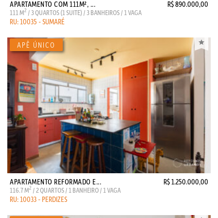
APARTAMENTO COM 111M², ...
R$ 890.000,00
2
111 M
/ 3 QUARTOS (1 SUITE) / 3 BANHEIROS / 1 VAGA
RU: 10035 - SUMARÉ
APARTAMENTO REFORMADO E...
R$ 1.250.000,00
2
116.7 M
/ 2 QUARTOS / 1 BANHEIRO / 1 VAGA
RU: 10033 - PERDIZES