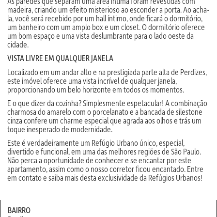
As paredes que separam uma área íntima foram revestidas com
madeira, criando um efeito misterioso ao esconder a porta. Ao acha-
la, você será recebido por um hall íntimo, onde ficará o dormitório,
um banheiro com um amplo box e um closet. O dormitório oferece
um bom espaço e uma vista deslumbrante para o lado oeste da
cidade.
VISTA LIVRE EM QUALQUER JANELA
Localizado em um andar alto e na prestigiada parte alta de Perdizes,
este imóvel oferece uma vista incrível de qualquer janela,
proporcionando um belo horizonte em todos os momentos.
E o que dizer da cozinha? Simplesmente espetacular! A combinação
charmosa do amarelo com o porcelanato e a bancada de silestone
cinza confere um charme especial que agrada aos olhos e trás um
toque inesperado de modernidade.
Este é verdadeiramente um Refúgio Urbano único, especial,
divertido e funcional, em uma das melhores regiões de São Paulo.
Não perca a oportunidade de conhecer e se encantar por este
apartamento, assim como o nosso corretor ficou encantado. Entre
em contato e saiba mais desta exclusividade da Refúgios Urbanos!
BAIRRO