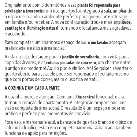
Originalmente com 3 dormitórios, essa
planta foi repensada para
: um dos quartos foi integrado à sala, ampliando
privilegiar a área social
o espaço e criando o ambiente perfeito para quem curte interagir
em família e/ou receber. A nova configuração trouxe mais
amplitude,
tornando o local ainda mais agradável
ventilação e iluminação natural,
e acolhedor.
Para completar, um charmoso espaço de
agregam
bar e um lavabo
praticidade e estilo à área social.
Ainda na sala, destaque para o
, com vista para a
janelão de serralheria
copa das árvores, e as
, um charme entre
colunas pintadas de concreto
o antigo e o moderno! Aqui o piso é vinílico. Ah! Se quiser reverter o
quarto aberto para sala, ele pode ser repensado e fechado mesmo
que com portas de correr, assim o uso fica versátil.
A COZINHA É UM CASO A PARTE
A cozinha merece atenção! Com uma
funcional, ela se
ilha central
tornou o coração do apartamento. A integração proporciona uma
visão completa da área social. O resultado é um espaço moderno,
prático e perfeito para momentos de convívio.
Fora isso, a marcenaria azul, a bancada de quartzo branco e o piso de
ladrilho hidráulico estão em completa harmonia. A bancada também
funciona de apoio para refeições.