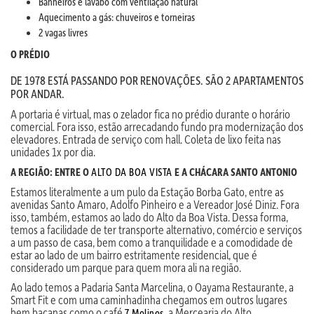
Banheiros e lavabo com ventilação natural
Aquecimento a gás: chuveiros e torneiras
2 vagas livres
O
PRÉDIO
DE 1978 ESTÁ PASSANDO POR RENOVAÇÕES. SÃO 2 APARTAMENTOS
POR ANDAR.
A portaria é virtual, mas o zelador fica no prédio durante o horário
comercial. Fora isso, estão arrecadando fundo pra modernização dos
elevadores. Entrada de serviço com hall. Coleta de lixo feita nas
unidades 1x por dia.
A REGIÃO: ENTRE O
ALTO DA BOA VISTA
E A CHÁCARA SANTO ANTONIO
Estamos literalmente a um pulo da Estação Borba Gato, entre as
avenidas Santo Amaro, Adolfo Pinheiro e a Vereador José Diniz. Fora
isso, também, estamos ao lado do Alto da Boa Vista. Dessa forma,
temos a facilidade de ter transporte alternativo, comércio e serviços
a um passo de casa, bem como a tranquilidade e a comodidade de
estar ao lado de um bairro estritamente residencial, que é
considerado um parque para quem mora ali na região.
Ao lado temos a Padaria Santa Marcelina, o Oayama Restaurante, a
Smart Fit e com uma caminhadinha chegamos em outros lugares
bem bacanas como o café
, a Mercearia do Alto.
7 Molinos