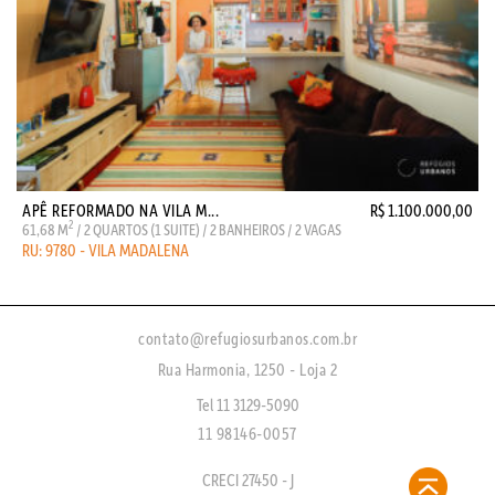
APÊ REFORMADO NA VILA M...
R$ 1.100.000,00
2
61,68 M
/ 2 QUARTOS (1 SUITE) / 2 BANHEIROS / 2 VAGAS
RU: 9780 - VILA MADALENA
contato@refugiosurbanos.com.br
Rua Harmonia, 1250 - Loja 2
Tel 11 3129-5090
11 98146-0057
CRECI 27450 - J