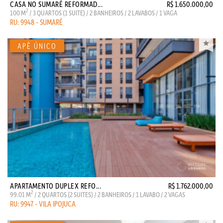
CASA NO SUMARÉ REFORMAD...
R$ 1.650.000,00
2
100 M
/ 3 QUARTOS (1 SUITE) / 2 BANHEIROS / 2 LAVABOS / 1 VAGA
RU: 9948 - SUMARÉ
APARTAMENTO DUPLEX REFO...
R$ 1.762.000,00
2
99.01 M
/ 2 QUARTOS (2 SUITES) / 2 BANHEIROS / 1 LAVABO / 2 VAGAS
RU: 9947 - VILA IPOJUCA