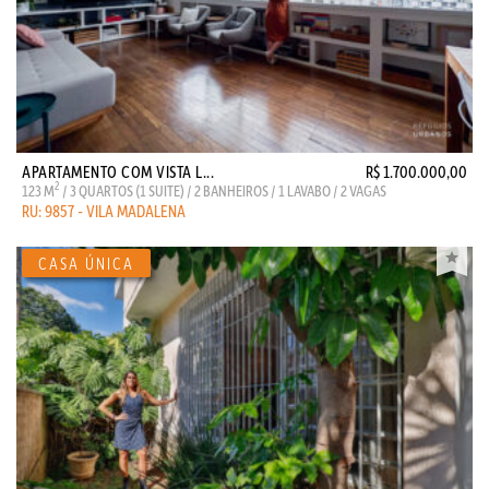
APARTAMENTO COM VISTA L...
R$ 1.700.000,00
2
123 M
/ 3 QUARTOS (1 SUITE) / 2 BANHEIROS / 1 LAVABO / 2 VAGAS
RU: 9857 - VILA MADALENA