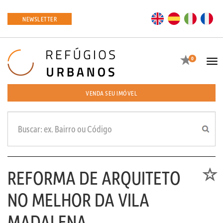
EN
ES
IT
FR
NEWSLETTER
Favoritos
0
Tog
navi
VENDA SEU IMÓVEL
REFORMA DE ARQUITETO
Favori
NO MELHOR DA VILA
MADALENA