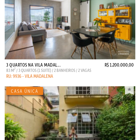
3 QUARTOS NA VILA MADAL...
R$ 1.200.000,00
2
83 M
/ 3 QUARTOS (1 SUITE) / 2 BANHEIROS / 2 VAGAS
RU: 9936 - VILA MADALENA