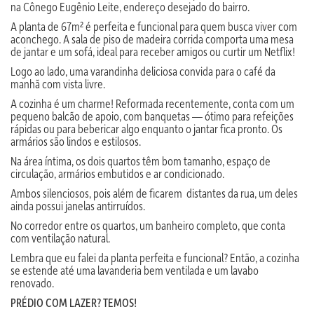
na Cônego Eugênio Leite, endereço desejado do bairro.
A planta de 67m² é perfeita e funcional para quem busca viver com
aconchego. A sala de piso de madeira corrida comporta uma mesa
de jantar e um sofá, ideal para receber amigos ou curtir um Netflix!
Logo ao lado, uma varandinha deliciosa convida para o café da
manhã com vista livre.
A cozinha é um charme! Reformada recentemente, conta com um
pequeno balcão de apoio, com banquetas — ótimo para refeições
rápidas ou para bebericar algo enquanto o jantar fica pronto. Os
armários são lindos e estilosos.
Na área íntima, os dois quartos têm bom tamanho, espaço de
circulação, armários embutidos e ar condicionado.
Ambos silenciosos, pois além de ficarem distantes da rua, um deles
ainda possui janelas antirruídos.
No corredor entre os quartos, um banheiro completo, que conta
com ventilação natural.
Lembra que eu falei da planta perfeita e funcional? Então, a cozinha
se estende até uma lavanderia bem ventilada e um lavabo
renovado.
PRÉDIO COM LAZER? TEMOS!