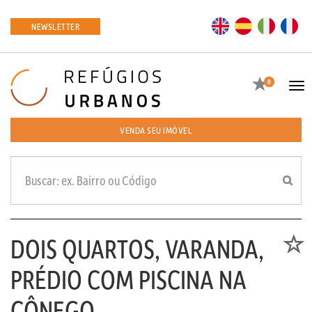
EN
ES
IT
FR
NEWSLETTER
Favoritos
0
Tog
navi
VENDA SEU IMÓVEL
DOIS QUARTOS, VARANDA,
Favori
PRÉDIO COM PISCINA NA
CÔNEGO.