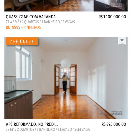
QUASE 72 M² COM VARANDA...
R$ 1.100.000,00
2
71,42 M
/ 2 QUARTOS / 1 BANHEIRO / 2 VAGAS
RU: 9999 - PINHEIROS
APÊ REFORMADO, NO PREDI...
R$ 895.000,00
2
72 M
/ 2 QUARTOS / 1 BANHEIRO / 1 LAVABO / SEM VAGA