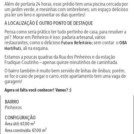
Além de portaria 24 horas, esse prédio tem uma piscina cercada por
um jardim verde, e mesinhas com ombrelones; um espaço delicioso
pra ler um livro e aproveitar os dias quentes!
A LOCALIZAÇÃO É OUTRO PONTO DE DESTAQUE
Pensa como seria prático ter tudo pertinho de casa, para resolver a
pé? Morar em Pinheiros é isso: padaria artesanal, vários
restaurantes, como o delicioso
sem contar o
Futuro Refeitório;
OBA
ali na esquina.
Hortifruti,
Estamos a poucas quadras da Rua dos Pinheiros e da estação
Fradique Coutinho – apenas quinze minutinhos de caminhada.
O bairro também é muito bem servido de linhas de ônibus; porém,
se for o caso de pegar o carro, este apartamento tem uma vaga de
garagem!
Agora só falta você conhecer! Vamos? :)
BAIRRO
Pinheiros
CONFIGURAÇÃO
2
Área útil: 67,00 m
2
Área construída: 67.00 m