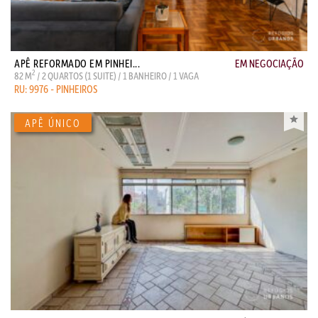
APÊ REFORMADO EM PINHEI...
EM NEGOCIAÇÃO
2
82 M
/ 2 QUARTOS (1 SUITE) / 1 BANHEIRO / 1 VAGA
RU: 9976 - PINHEIROS