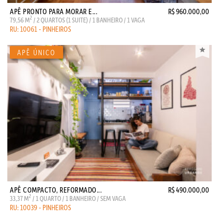
APÊ PRONTO PARA MORAR E...
R$ 960.000,00
2
79,56 M
/ 2 QUARTOS (1 SUITE) / 1 BANHEIRO / 1 VAGA
RU: 10061 - PINHEIROS
APÊ COMPACTO, REFORMADO...
R$ 490.000,00
2
33,37 M
/ 1 QUARTO / 1 BANHEIRO / SEM VAGA
RU: 10039 - PINHEIROS