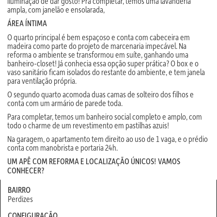
iluminação de dar gosto! Pra completar, temos uma lavanderia
ampla, com janelão e ensolarada,
ÁREA ÍNTIMA
O quarto principal é bem espaçoso e conta com cabeceira em
madeira como parte do projeto de marcenaria impecável. Na
reforma o ambiente se transformou em suíte, ganhando uma
banheiro-closet! Já conhecia essa opção super prática? O box e o
vaso sanitário ficam isolados do restante do ambiente, e tem janela
para ventilação própria.
O segundo quarto acomoda duas camas de solteiro dos filhos e
conta com um armário de parede toda.
Para completar, temos um banheiro social completo e amplo, com
todo o charme de um revestimento em pastilhas azuis!
Na garagem, o apartamento tem direito ao uso de 1 vaga, e o prédio
conta com manobrista e portaria 24h.
UM APÊ COM REFORMA E LOCALIZAÇÃO ÚNICOS! VAMOS
CONHECER?
BAIRRO
Perdizes
CONFIGURAÇÃO