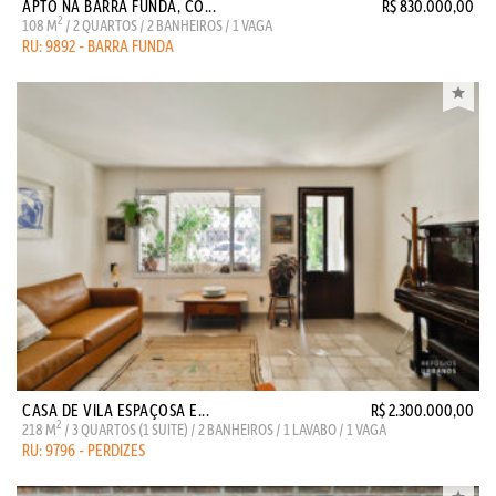
APTO NA BARRA FUNDA, CO...
R$ 830.000,00
2
108 M
/ 2 QUARTOS / 2 BANHEIROS / 1 VAGA
RU: 9892 - BARRA FUNDA
CASA DE VILA ESPAÇOSA E...
R$ 2.300.000,00
2
218 M
/ 3 QUARTOS (1 SUITE) / 2 BANHEIROS / 1 LAVABO / 1 VAGA
RU: 9796 - PERDIZES