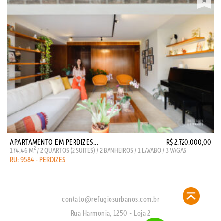
APARTAMENTO EM PERDIZES...
R$ 2.720.000,00
2
174,46 M
/ 2 QUARTOS (2 SUITES) / 2 BANHEIROS / 1 LAVABO / 3 VAGAS
RU: 9584 - PERDIZES
contato@refugiosurbanos.com.br
Rua Harmonia, 1250 - Loja 2