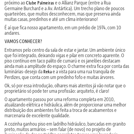
próximo ao
e o Allianz Parque (entre a Rua
Clube Palmeiras
Germaine Burchard e a Av. Antártica). Um trecho plano de poucos
quarteirões, que muitos desconhecem, mas que preserva ainda
muitas casas, predinhos e até um clima interiorano!
É aí que fica nosso apartamento, em um prédio de 1974, com 10
andares.
VAMOS CONHECER?
Entramos pelo centro da sala de estar e jantar. Um ambiente único
que foi integrado, deixando vigas e pilar em concreto aparente. O
piso contínuo em taco palito de cumarú e os janelões destacam
ainda mais a amplitude do espaço. O charme extra fica por conta das
luminárias-desejo da
e a vista para uma rua tranquila de
Reka
Perdizes, que conta com um predinho fofo e muitas árvores.
Ok, só por essa introdução, olhares mais atentos já vão notar que o
proprietário só pode ter uma profissão: arquiteto, é claro!
O apartamento passou por uma reforma completa em 2010,
atualizando elétrica e hidráulica, além de proporcionar uma melhor
distribuição dos ambientes foi feita a troca de acabamentos e
marcenaria de excelente qualidade.
A cozinha ganhou piso em ladrilho hidráulico, bancadas em granito
preto, muitos armários – sem falar (de novo) no projeto de