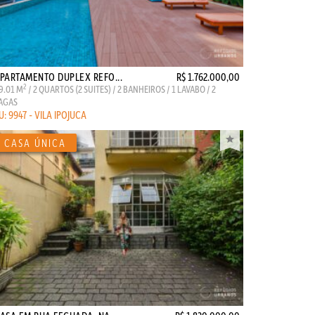
PARTAMENTO DUPLEX REFO...
R$ 1.762.000,00
2
9.01 M
/ 2 QUARTOS (2 SUITES) / 2 BANHEIROS / 1 LAVABO / 2
AGAS
U: 9947 - VILA IPOJUCA