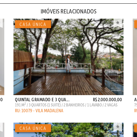
IMÓVEIS RELACIONADOS
00
QUINTAL GRAMADO E 3 QUA...
R$ 2.000.000,00
A
2
191 M
/ 3 QUARTOS (1 SUITE) / 2 BANHEIROS / 1 LAVABO / 2 VAGAS
7
RU: 10079 - VILA MADALENA
R