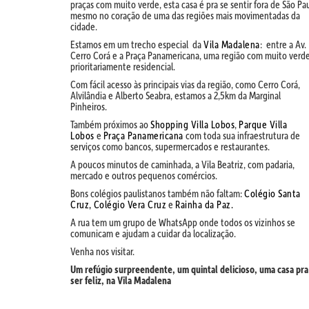
praças com muito verde, esta casa é pra se sentir fora de São Pa
mesmo no coração de uma das regiões mais movimentadas da
cidade.
Estamos em um trecho especial
da
Vila Madalena
:
entre a Av.
Cerro Corá e a Praça Panamericana, uma região com muito verd
prioritariamente residencial.
Com fácil acesso às principais vias da região, como Cerro Corá,
Alvilândia e Alberto Seabra, estamos a 2,5km da Marginal
Pinheiros.
Também próximos ao
Shopping Villa Lobos
,
Parque Villa
Lobos
e
Praça Panamericana
com toda sua infraestrutura de
serviços como bancos, supermercados e restaurantes.
A poucos minutos de caminhada, a Vila Beatriz, com padaria,
mercado e outros pequenos comércios.
Bons colégios paulistanos também não faltam:
Colégio Santa
Cruz,
Colégio Vera Cruz
e
Rainha da Paz.
A rua tem um grupo de WhatsApp onde todos os vizinhos se
comunicam e ajudam a cuidar da localização.
Venha nos visitar.
Um refúgio surpreendente, um quintal delicioso, uma casa pra
ser feliz, na Vila Madalena