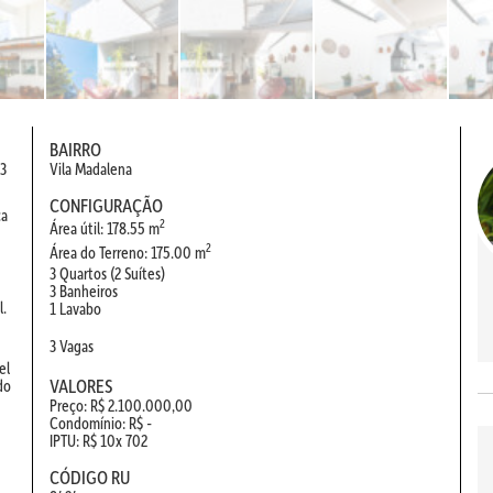
BAIRRO
 3
Vila Madalena
CONFIGURAÇÃO
ca
2
Área útil: 178.55 m
2
Área do Terreno: 175.00 m
3 Quartos (2 Suítes)
3 Banheiros
l.
1 Lavabo
3 Vagas
el
VALORES
do
Preço: R$ 2.100.000,00
Condomínio: R$ -
IPTU: R$ 10x 702
CÓDIGO RU