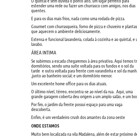
O quintal é sem dúvida o ponto alto, um lugar perfeito para
estender uma rede ou fazer um churrasco com amigos, nos dias
quentes.
E para os dias mais frios, nada como uma rodada de pizza.
Gourmet com churrasqueira, forno de pizza e chuveiro e plantas
que aquecem o ambiente deliciosamente.
Extensa e funcional lavanderia, colada à cozinha e ao quintal, e
lavabo.
ÁREA INTIMA
Se subirmos a escada chegaremos à área privativa. Aqui temos t
dormitórios, sendo uma suíte voltada para os fundos e o sol da
tarde
e outra voltada para frente com varandinha e sol da manh
,junto ao banheiro social; e um dormitório menor.
Um excelente home office para os dias atuais.
O último nível, térreo, encontra-se ao nível da rua. Aqui, uma
grande garagem coberta deu origem a um amplo salão, e um box
Por fim, o jardim da frente possui espaço para uma vaga
descoberta.
Enfim, é um verdadeiro crush dos amantes da zona oeste
ONDE ESTAMOS
Muito bem localizada na vila Madalena, além de estar próximo d