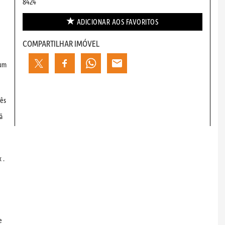
8424
ADICIONAR AOS
FAVORITOS
COMPARTILHAR IMÓVEL
 um
rês
ã
 .
e