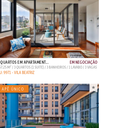
 QUARTOS EM APARTAMENT...
EM NEGOCIAÇÃO
2
57.25 M
/ 3 QUARTOS (1 SUITE) / 3 BANHEIROS / 1 LAVABO / 3 VAGAS
U: 9971 - VILA BEATRIZ