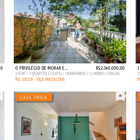
00
O PRIVILÉGIO DE MORAR E...
R$ 2.340.000,00
3
2
215 M
/ 3 QUARTOS (1 SUITE) / 3 BANHEIROS / 1 LAVABO / 3 VAGAS
1
RU: 10018 - VILA MADALENA
R