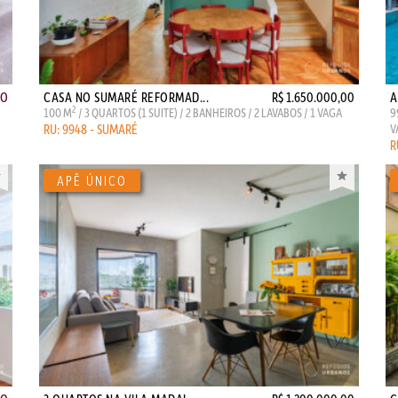
ÃO
CASA NO SUMARÉ REFORMAD...
R$ 1.650.000,00
A
2
100 M
/ 3 QUARTOS (1 SUITE) / 2 BANHEIROS / 2 LAVABOS / 1 VAGA
9
RU: 9948 - SUMARÉ
V
R