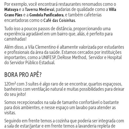
Por exemplo, você encontrará restaurantes renomados como o
e a
, padarias de qualidade como a
Matsuya
Taverna Medieval
Villa
e a
, e também cafeterias
Grano Pães
Gondola Panificadora
encantadoras como o
Café das Coisinhas.
Tudo isso a poucos passos de distância, proporcionando uma
experiência agradável em um bairro que, aliás, é perfeito para
caminhadas!
Além disso, a Vila Clementino é altamente valorizada por estudantes
e profissionais da área da saúde. Estamos cercados por instituições
importantes, como a UNIFESP, DeRose Method, Servidor e Hospital
do Servidor Público Estadual.
BORA PRO APÊ?
120m² com 3 suítes é algo raro de se encontrar, quartos espaçosos,
banheiros com ventilação natural e muitas possibilidades para deixar
do seu jeito!
Somos recepcionados na sala de tamanho confortável o bastante
para dois ambientes, e nesse espaço um lavabo para atender as
visitas.
Seguindo em frente temos a cozinha que poderia ser integrada com
a sala de estar/jantar e em frente temos a lavanderia repleta de