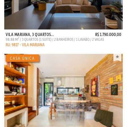
VILA MARIANA, 3 QUARTOS...
R$ 1.790.000,00
2
98.88 M
/ 3 QUARTOS (1 SUITE) / 2 BANHEIROS / 1 LAVABO / 2 VAGAS
RU: 9817 - VILA MARIANA