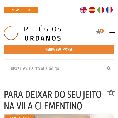
EN
ES
IT
FR
NEWSLETTER
Favoritos
0
Tog
navi
VENDA SEU IMÓVEL
PARA DEIXAR DO SEU JEITO
Favori
NA VILA CLEMENTINO