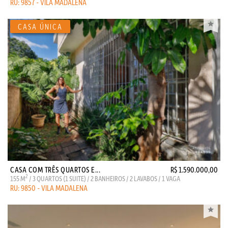
RU: 9857 - VILA MADALENA
CASA COM TRÊS QUARTOS E...
R$ 1.590.000,00
2
155 M
/ 3 QUARTOS (1 SUITE) / 2 BANHEIROS / 2 LAVABOS / 1 VAGA
RU: 9850 - VILA MADALENA