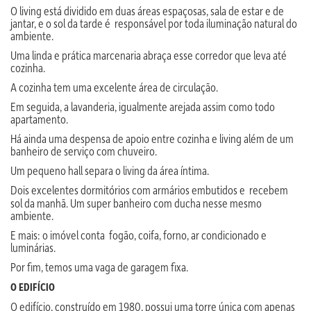
O living está dividido em duas áreas espaçosas, sala de estar e de
jantar, e o sol da tarde é responsável por toda iluminação natural do
ambiente.
Uma linda e prática marcenaria abraça esse corredor que leva até
cozinha.
A cozinha tem uma excelente área de circulação.
Em seguida, a lavanderia, igualmente arejada assim como todo
apartamento.
Há ainda uma despensa de apoio entre cozinha e living além de um
banheiro de serviço com chuveiro.
Um pequeno hall separa o living da área íntima.
Dois excelentes dormitórios com armários embutidos e
recebem
sol da manhã. Um super banheiro com ducha nesse mesmo
ambiente.
E mais: o imóvel conta fogão, coifa, forno, ar condicionado e
luminárias.
Por fim, temos uma vaga de garagem fixa.
O EDIFÍCIO
O edifício, construído em 1980, possui uma torre única com apenas