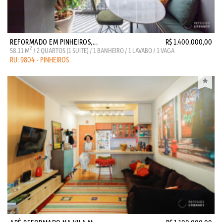
REFORMADO EM PINHEIROS,...
R$ 1.400.000,00
2
58,11 M
/ 2 QUARTOS (1 SUITE) / 1 BANHEIRO / 1 LAVABO / 1 VAGA
RU: 9804 - PINHEIROS