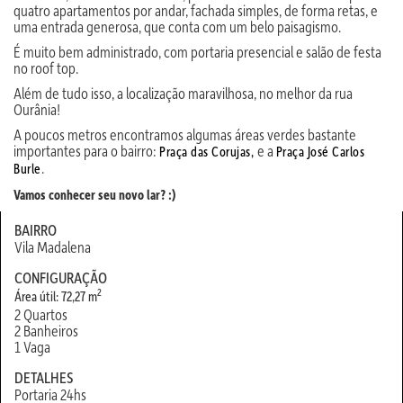
quatro apartamentos por andar, fachada simples, de forma retas, e
uma entrada generosa, que conta com um belo paisagismo.
É muito bem administrado, com portaria presencial e salão de festa
no roof top.
Além de tudo isso, a localização maravilhosa, no melhor da rua
Ourânia!
A poucos metros encontramos algumas áreas verdes bastante
importantes para o bairro:
e a
Praça das Corujas,
Praça José Carlos
.
Burle
Vamos conhecer seu novo lar? :)
BAIRRO
Vila Madalena
CONFIGURAÇÃO
2
Área útil: 72,27 m
2 Quartos
2 Banheiros
1 Vaga
DETALHES
Portaria 24hs