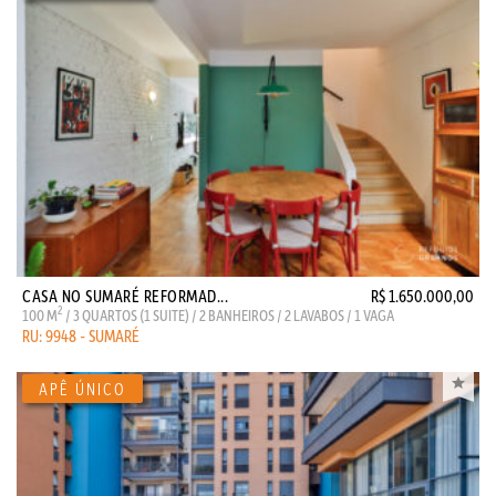
CASA NO SUMARÉ REFORMAD...
R$ 1.650.000,00
2
100 M
/ 3 QUARTOS (1 SUITE) / 2 BANHEIROS / 2 LAVABOS / 1 VAGA
RU: 9948 - SUMARÉ