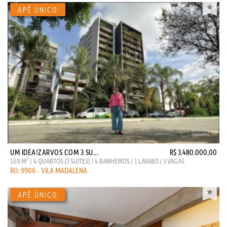
UM IDEA!ZARVOS COM 3 SU...
R$ 3.480.000,00
2
169 M
/ 4 QUARTOS (3 SUITES) / 4 BANHEIROS / 1 LAVABO / 3 VAGAS
RU: 9906 - VILA MADALENA