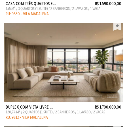
CASA COM TRÊS QUARTOS E...
R$ 1.590.000,00
2
155 M
/ 3 QUARTOS (1 SUITE) / 2 BANHEIROS / 2 LAVABOS / 1 VAGA
RU: 9850 - VILA MADALENA
DUPLEX COM VISTA LIVRE ...
R$ 1.700.000,00
2
120,74 M
/ 2 QUARTOS (1 SUITE) / 2 BANHEIROS / 1 LAVABO / 2 VAGAS
RU: 9812 - VILA MADALENA