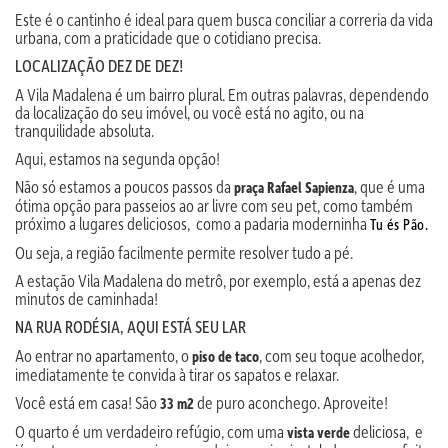
Este é o cantinho é ideal para quem busca conciliar a correria da vida
urbana, com a praticidade que o cotidiano precisa.
LOCALIZAÇÃO DEZ DE DEZ!
A Vila Madalena é um bairro plural. Em outras palavras, dependendo
da localização do seu imóvel, ou você está no agito, ou na
tranquilidade absoluta.
Aqui, estamos na segunda opção!
Não só estamos a poucos passos da
, que é uma
praça Rafael Sapienza
ótima opção para passeios ao ar livre com seu pet, como também
próximo a lugares deliciosos, como a padaria moderninha
Tu és Pão.
Ou seja, a região facilmente permite resolver tudo a pé.
A estação Vila Madalena do metrô, por exemplo, está a apenas dez
minutos de caminhada!
NA RUA RODÉSIA, AQUI ESTÁ SEU LAR
Ao entrar no apartamento, o
, com seu toque acolhedor,
piso de taco
imediatamente te convida à tirar os sapatos e relaxar.
Você está em casa! São
de puro aconchego. Aproveite!
33 m2
O quarto é um verdadeiro refúgio, com uma
deliciosa, e
vista verde