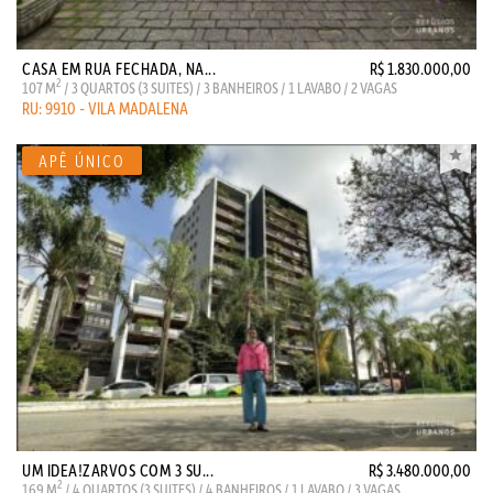
CASA EM RUA FECHADA, NA...
R$ 1.830.000,00
2
107 M
/ 3 QUARTOS (3 SUITES) / 3 BANHEIROS / 1 LAVABO / 2 VAGAS
RU: 9910 - VILA MADALENA
UM IDEA!ZARVOS COM 3 SU...
R$ 3.480.000,00
2
169 M
/ 4 QUARTOS (3 SUITES) / 4 BANHEIROS / 1 LAVABO / 3 VAGAS