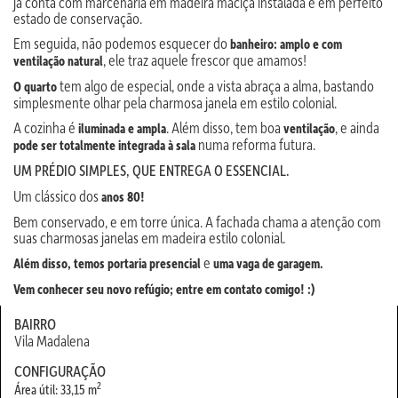
já conta com marcenaria em madeira maciça instalada e em perfeito
estado de conservação.
Em seguida, não podemos esquecer do
banheiro: amplo e com
, ele traz aquele frescor que amamos!
ventilação natural
tem algo de especial, onde a vista abraça a alma, bastando
O quarto
simplesmente olhar pela charmosa janela em estilo colonial.
A cozinha é
. Além disso, tem boa
, e ainda
iluminada e ampla
ventilação
numa reforma futura.
pode ser totalmente integrada à sala
UM PRÉDIO SIMPLES, QUE ENTREGA O ESSENCIAL.
Um clássico dos
anos 80!
Bem conservado, e em torre única. A fachada chama a atenção com
suas charmosas janelas em madeira estilo colonial.
e
Além disso, temos portaria presencial
uma vaga de garagem.
Vem conhecer seu novo refúgio; entre em contato comigo! :)
BAIRRO
Vila Madalena
CONFIGURAÇÃO
2
Área útil: 33,15 m