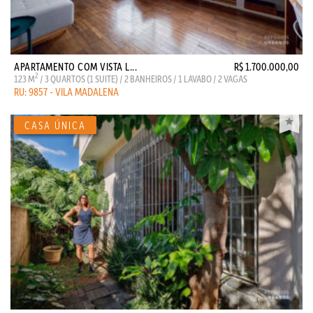
APARTAMENTO COM VISTA L...
R$ 1.700.000,00
2
123 M
/ 3 QUARTOS (1 SUITE) / 2 BANHEIROS / 1 LAVABO / 2 VAGAS
RU: 9857 - VILA MADALENA