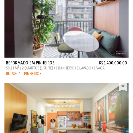
REFORMADO EM PINHEIROS,...
R$ 1.400.000,00
2
58,11 M
/ 2 QUARTOS (1 SUITE) / 1 BANHEIRO / 1 LAVABO / 1 VAGA
RU: 9804 - PINHEIROS