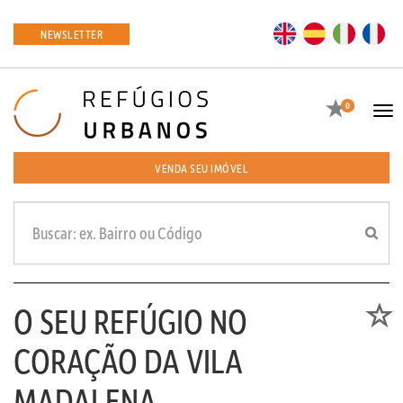
EN
ES
IT
FR
NEWSLETTER
Favoritos
0
Tog
navi
VENDA SEU IMÓVEL
O SEU REFÚGIO NO
Favori
CORAÇÃO DA VILA
MADALENA