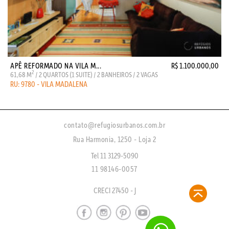
APÊ REFORMADO NA VILA M...
R$ 1.100.000,00
2
61,68 M
/ 2 QUARTOS (1 SUITE) / 2 BANHEIROS / 2 VAGAS
RU: 9780 - VILA MADALENA
contato@refugiosurbanos.com.br
Rua Harmonia, 1250 - Loja 2
Tel 11 3129-5090
11 98146-0057
CRECI 27450 - J