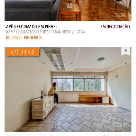
APÊ REFORMADO EM PINHEI...
EM NEGOCIAÇÃO
2
82 M
/ 2 QUARTOS (1 SUITE) / 1 BANHEIRO / 1 VAGA
RU: 9976 - PINHEIROS