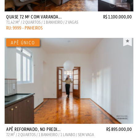
QUASE 72 M² COM VARANDA...
R$ 1.100.000,00
2
71,42 M
/ 2 QUARTOS / 1 BANHEIRO / 2 VAGAS
RU: 9999 - PINHEIROS
APÊ REFORMADO, NO PREDI...
R$ 895.000,00
2
72 M
/ 2 QUARTOS / 1 BANHEIRO / 1 LAVABO / SEM VAGA