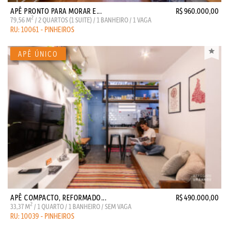
APÊ PRONTO PARA MORAR E...
R$ 960.000,00
2
79,56 M
/ 2 QUARTOS (1 SUITE) / 1 BANHEIRO / 1 VAGA
RU: 10061 - PINHEIROS
APÊ COMPACTO, REFORMADO...
R$ 490.000,00
2
33,37 M
/ 1 QUARTO / 1 BANHEIRO / SEM VAGA
RU: 10039 - PINHEIROS