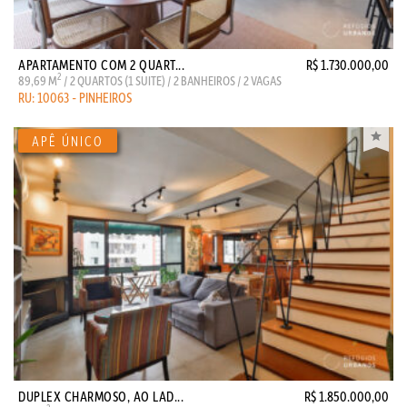
APARTAMENTO COM 2 QUART...
R$ 1.730.000,00
2
89,69 M
/ 2 QUARTOS (1 SUITE) / 2 BANHEIROS / 2 VAGAS
RU: 10063 - PINHEIROS
DUPLEX CHARMOSO, AO LAD...
R$ 1.850.000,00