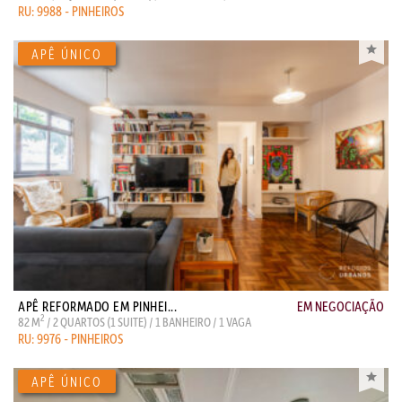
RU: 9988 - PINHEIROS
APÊ REFORMADO EM PINHEI...
EM NEGOCIAÇÃO
2
82 M
/ 2 QUARTOS (1 SUITE) / 1 BANHEIRO / 1 VAGA
RU: 9976 - PINHEIROS