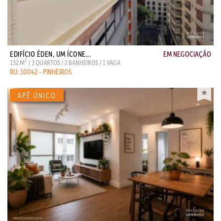
EDIFÍCIO ÉDEN, UM ÍCONE...
EM NEGOCIAÇÃO
2
132 M
/ 3 QUARTOS / 2 BANHEIROS / 1 VAGA
RU: 10042 - PINHEIROS