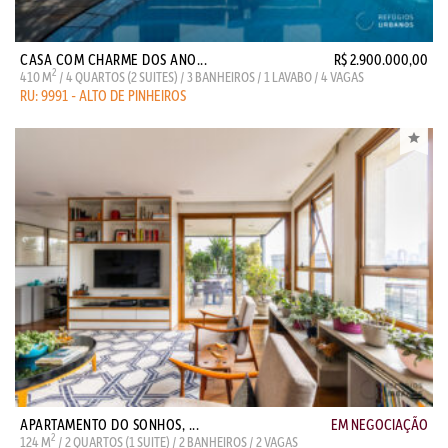
CASA COM CHARME DOS ANO...
R$ 2.900.000,00
2
410 M
/ 4 QUARTOS (2 SUITES) / 3 BANHEIROS / 1 LAVABO / 4 VAGAS
RU: 9991 - ALTO DE PINHEIROS
APARTAMENTO DO SONHOS, ...
EM NEGOCIAÇÃO
2
124 M
/ 2 QUARTOS (1 SUITE) / 2 BANHEIROS / 2 VAGAS