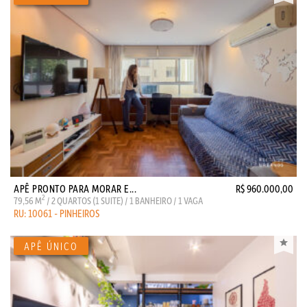
APÊ PRONTO PARA MORAR E...
R$ 960.000,00
2
79,56 M
/ 2 QUARTOS (1 SUITE) / 1 BANHEIRO / 1 VAGA
RU: 10061 - PINHEIROS