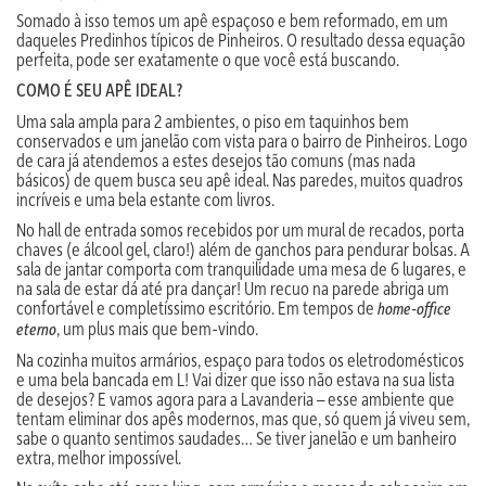
Somado à isso temos um apê espaçoso e bem reformado, em um
daqueles Predinhos típicos de Pinheiros. O resultado dessa equação
perfeita, pode ser exatamente o que você está buscando.
COMO É SEU APÊ IDEAL?
Uma sala ampla para 2 ambientes, o piso em taquinhos bem
conservados e um janelão com vista para o bairro de Pinheiros. Logo
de cara já atendemos a estes desejos tão comuns (mas nada
básicos) de quem busca seu apê ideal. Nas paredes, muitos quadros
incríveis e uma bela estante com livros.
No hall de entrada somos recebidos por um mural de recados, porta
chaves (e álcool gel, claro!) além de ganchos para pendurar bolsas. A
sala de jantar comporta com tranquilidade uma mesa de 6 lugares, e
na sala de estar dá até pra dançar! Um recuo na parede abriga um
confortável e completíssimo escritório. Em tempos de
home-office
, um plus mais que bem-vindo.
eterno
Na cozinha muitos armários, espaço para todos os eletrodomésticos
e uma bela bancada em L! Vai dizer que isso não estava na sua lista
de desejos? E vamos agora para a Lavanderia – esse ambiente que
tentam eliminar dos apês modernos, mas que, só quem já viveu sem,
sabe o quanto sentimos saudades… Se tiver janelão e um banheiro
extra, melhor impossível.