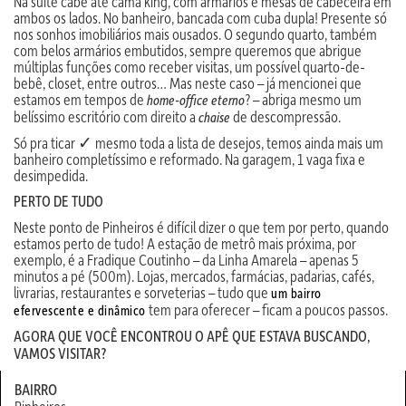
Na suíte cabe até cama king, com armários e mesas de cabeceira em
ambos os lados. No banheiro, bancada com cuba dupla! Presente só
nos sonhos imobiliários mais ousados. O segundo quarto, também
com belos armários embutidos, sempre queremos que abrigue
múltiplas funções como receber visitas, um possível quarto-de-
bebê, closet, entre outros… Mas neste caso – já mencionei que
estamos em tempos de
? – abriga mesmo um
home-office eterno
belíssimo escritório com direito a
de descompressão.
chaise
Só pra ticar ✓ mesmo toda a lista de desejos, temos ainda mais um
banheiro completíssimo e reformado. Na garagem, 1 vaga fixa e
desimpedida.
PERTO DE TUDO
Neste ponto de Pinheiros é difícil dizer o que tem por perto, quando
estamos perto de tudo! A estação de metrô mais próxima, por
exemplo, é a Fradique Coutinho – da Linha Amarela – apenas 5
minutos a pé (500m). Lojas, mercados, farmácias, padarias, cafés,
livrarias, restaurantes e sorveterias – tudo que
um bairro
tem para oferecer – ficam a poucos passos.
efervescente e dinâmico
AGORA QUE VOCÊ ENCONTROU O APÊ QUE ESTAVA BUSCANDO,
VAMOS VISITAR?
BAIRRO