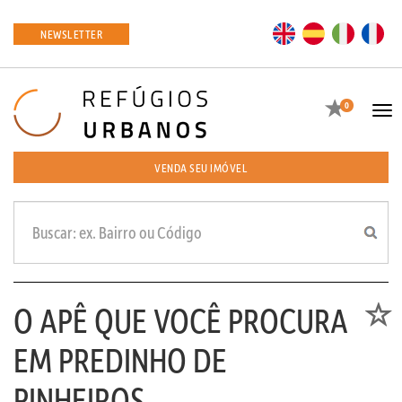
EN
ES
IT
FR
NEWSLETTER
Favoritos
0
Tog
navi
VENDA SEU IMÓVEL
O APÊ QUE VOCÊ PROCURA
Favori
EM PREDINHO DE
PINHEIROS