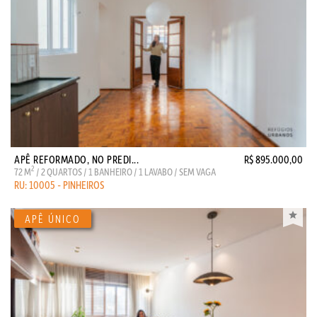
APÊ REFORMADO, NO PREDI...
R$ 895.000,00
2
72 M
/ 2 QUARTOS / 1 BANHEIRO / 1 LAVABO / SEM VAGA
RU: 10005 - PINHEIROS