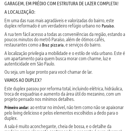
GARAGEM, EM PRÉDIO COM ESTRUTURA DE LAZER COMPLETA!
A LOCALIZAÇÃO:
Em uma das ruas mais agradáveis e valorizadas do bairro, este
duplex reformado é um verdadeiro refúgio urbano no
.
Paraíso
A rua tem fácil acesso a todas as conveniências da região, estando a
poucos minutos do metrô Paraíso, além de ótimos cafés,
restaurantes como a
, e serviços do bairro.
Braz pizzaria
A localização privilegia a mobilidade e o estilo de vida urbano. Este é
um apartamento para quem busca morar com charme, luz e
autenticidade em São Paulo.
Ou seja, um lugar pronto para você chamar de lar.
VAMOS AO DUPLEX?
Este duplex passou por reforma total, incluindo elétrica, hidráulica,
troca de esquadrias e aumento da área útil do mezanino, com um
projeto pensado nos mínimos detalhes.
ao entrar no imóvel, não tem como não se apaixonar
Primeiro andar:
pelo living delicioso e pelos elementos escolhidos a dedo para o
duplex.
A sala é muito aconchegante, cheia de bossa, e o detalhe da