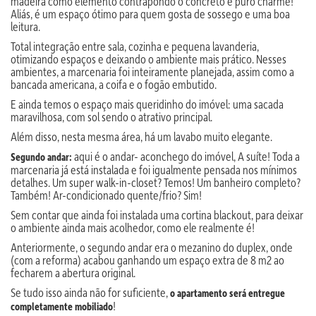
madeira como elemento contrapondo o concreto é puro charme!
Aliás, é um espaço ótimo para quem gosta de sossego e uma boa
leitura.
Total integração entre sala, cozinha e pequena lavanderia,
otimizando espaços e deixando o ambiente mais prático. Nesses
ambientes, a marcenaria foi inteiramente planejada, assim como a
bancada americana, a coifa e o fogão embutido.
E ainda temos o espaço mais queridinho do imóvel: uma sacada
maravilhosa, com sol sendo o atrativo principal.
Além disso, nesta mesma área, há um lavabo muito elegante.
aqui é o andar- aconchego do imóvel, A suíte! Toda a
⁠Segundo andar:
marcenaria já está instalada e foi igualmente pensada nos mínimos
detalhes. Um super walk-in-closet? Temos! Um banheiro completo?
Também! Ar-condicionado quente/frio? Sim!
Sem contar que ainda foi instalada uma cortina blackout, para deixar
o ambiente ainda mais acolhedor, como ele realmente é!
Anteriormente, o segundo andar era o mezanino do duplex, onde
(com a reforma) acabou ganhando um espaço extra de 8 m2 ao
fecharem a abertura original.
Se tudo isso ainda não for suficiente,
o apartamento será entregue
!
completamente mobiliado