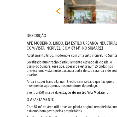
DESCRIÇÃO
APÊ MODERNO, LINDO, EM ESTILO URBANO/INDUSTRIAL
COM VISTA INCRÍVEL, COM 87 M², NO SUMARÉ!
Apartamento lindo, moderno e com uma vista incrível, no
Suma
Localizado num trecho particularmente elevado da cidade, o
bairro do Sumaré, esse apê, apesar de estar num 2º andar, nos
oferece uma vista muito bacana a partir de sua varanda e de seu
quartos.
A rua é super tranquila, num trecho sem saída, o que faz que o
movimento seja apenas dos moradores do pedaço.
E está a 850 m a pé da
estação do metrô Vila Madalena
.
O APARTAMENTO
Com 87 m² de área útil, teve sua planta original remodelada co
extremo bom gosto pelos proprietários.