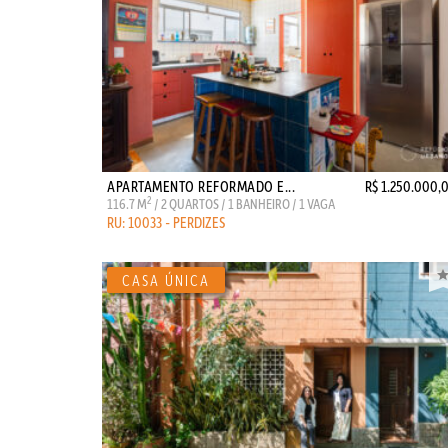
APARTAMENTO REFORMADO E...
R$ 1.250.000,
2
116.7 M
/ 2 QUARTOS / 1 BANHEIRO / 1 VAGA
RU: 10033 - PERDIZES