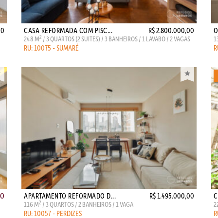
00
CASA REFORMADA COM PISC...
R$ 2.800.000,00
O
2
248 M
/ 3 QUARTOS (2 SUITES) / 3 BANHEIROS / 1 LAVABO / 2 VAGAS
1
RU: 10075 - SUMARÉ
R
ÃO
APARTAMENTO REFORMADO D...
R$ 1.495.000,00
C
2
116 M
/ 3 QUARTOS / 2 BANHEIROS / 1 VAGA
2
RU: 10057 - PERDIZES
R