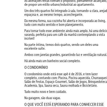
As alterações feitas tiveram o propósito, plenamente alcançado,
de propor um estilo urbano/industrial ao apartamento.
Um dos três quartos foi integrado à sala, tornando-a clara, arejad
espaçosa e, ao mesmo tempo, aconchegante.
Da mesma forma, sua cozinha foi aberta e incorporada ao living,
tudo com muito sentido e bom planejamento.
Para tornar todo esse ambiente ainda mais amplo, há uma delici
varanda, perfeita para um café da manhã contemplando a vista
incrível!
Na parte íntima, temos dois quartos, sendo um deles uma
excelente suíte.
Ambos com janelas grandes, garantindo luz e ventilação natural.
Há ainda mais um banheiro social completo.
O CONDOMÍNIO
O condomínio onde está esse apê é de 2016, e tem lazer
completo, contando com: Piscina, Piscina aquecida, Churrasquei
Salão de Festas, Espaço Gourmet, Salão de Jogos, Brinquedoteca
Academia, Spa, Sauna seca, Sauna molhada e Bicicletário.
Tudo muito novo e bem cuidado.
Na garagem, são duas vagas.
O QUE VOCÊ ESTÁ ESPERANDO PARA CONHECER ESSE