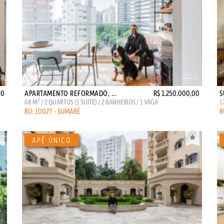
00
APARTAMENTO REFORMADO, ...
R$ 1.250.000,00
S
2
68 M
/ 2 QUARTOS (1 SUITE) / 2 BANHEIROS / 1 VAGA
1
RU: 10027 - SUMARÉ
R