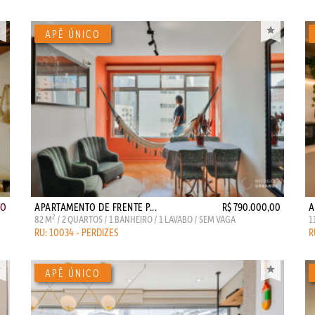
ÃO
APARTAMENTO DE FRENTE P...
R$ 790.000,00
A
2
82 M
/ 2 QUARTOS / 1 BANHEIRO / 1 LAVABO / SEM VAGA
1
RU: 10034 - PERDIZES
R