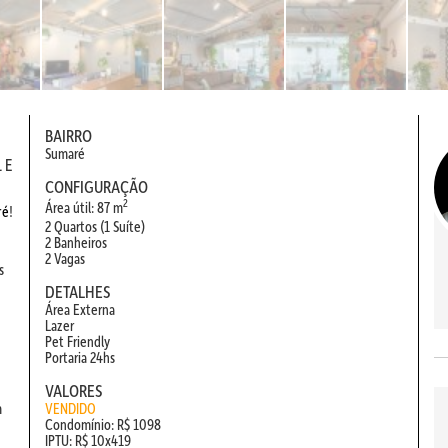
BAIRRO
Sumaré
 E
CONFIGURAÇÃO
2
Área útil: 87 m
ré
!
2 Quartos (1 Suíte)
2 Banheiros
2 Vagas
s
DETALHES
Área Externa
Lazer
Pet Friendly
Portaria 24hs
VALORES
m
VENDIDO
Condomínio: R$ 1098
IPTU: R$ 10x419