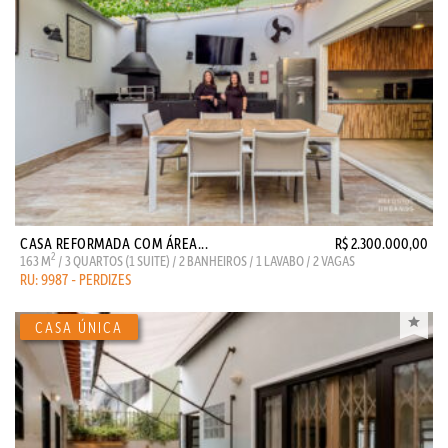
CASA REFORMADA COM ÁREA...
R$ 2.300.000,00
2
163 M
/ 3 QUARTOS (1 SUITE) / 2 BANHEIROS / 1 LAVABO / 2 VAGAS
RU: 9987 - PERDIZES