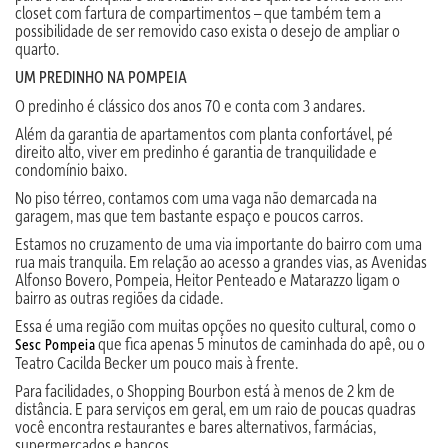
closet com fartura de compartimentos – que também tem a
possibilidade de ser removido caso exista o desejo de ampliar o
quarto.
UM PREDINHO NA POMPEIA
O predinho é clássico dos anos 70 e conta com 3 andares.
Além da garantia de apartamentos com planta confortável, pé
direito alto, viver em predinho é garantia de tranquilidade e
condomínio baixo.
No piso térreo, contamos com uma vaga não demarcada na
garagem, mas que tem bastante espaço e poucos carros.
Estamos no cruzamento de uma via importante do bairro com uma
rua mais tranquila. Em relação ao acesso a grandes vias, as Avenidas
Alfonso Bovero, Pompeia, Heitor Penteado e Matarazzo ligam o
bairro as outras regiões da cidade.
Essa é uma região com muitas opções no quesito cultural, como o
que fica apenas 5 minutos de caminhada do apê, ou o
Sesc Pompeia
Teatro Cacilda Becker um pouco mais à frente.
Para facilidades, o Shopping Bourbon está à menos de 2 km de
distância. E para serviços em geral, em um raio de poucas quadras
você encontra restaurantes e bares alternativos, farmácias,
supermercados e bancos.