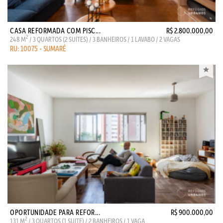
CASA REFORMADA COM PISC...
R$ 2.800.000,00
2
248 M
/ 3 QUARTOS (2 SUITES) / 3 BANHEIROS / 1 LAVABO / 2 VAGAS
RU: 10075 - SUMARÉ
OPORTUNIDADE PARA REFOR...
R$ 900.000,00
2
131 M
/ 3 QUARTOS (1 SUITE) / 2 BANHEIROS / 1 VAGA