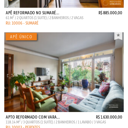
APÊ REFORMADO NO SUMARÉ...
R$ 885.000,00
2
61 M
/ 2 QUARTOS (1 SUITE) / 2 BANHEIROS / 2 VAGAS
RU: 10006 - SUMARÉ
APTO REFORMADO COM VARA...
R$ 1.630.000,00
2
118.14 M
/ 3 QUARTOS (1 SUITE) / 2 BANHEIROS / 1 LAVABO / 3 VAGAS
RU: 10003 - PERDIZES