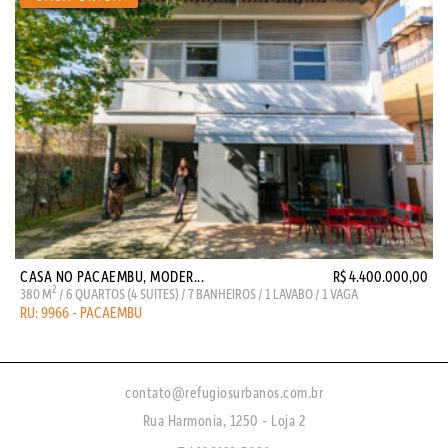
CASA NO PACAEMBU, MODER...
R$ 4.400.000,00
2
380 M
/ 6 QUARTOS (4 SUITES) / 7 BANHEIROS / 1 LAVABO / 1 VAGA
RU: 9966 - PACAEMBU
contato@refugiosurbanos.com.br
Rua Harmonia, 1250 - Loja 2