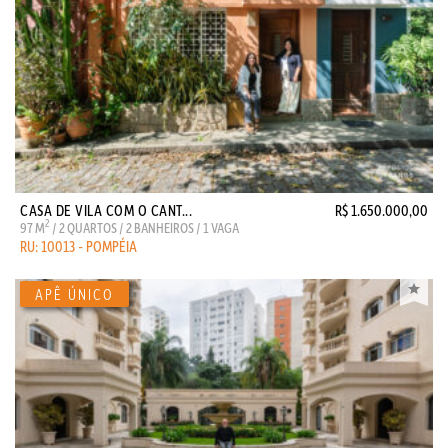
CASA DE VILA COM O CANT...
R$ 1.650.000,00
2
97 M
/ 2 QUARTOS / 2 BANHEIROS / 1 VAGA
RU: 10013 - POMPÉIA