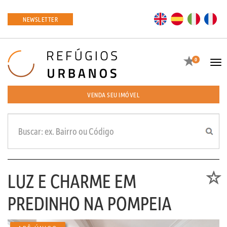
EN
ES
IT
FR
NEWSLETTER
Favoritos
0
Tog
navi
VENDA SEU IMÓVEL
LUZ E CHARME EM
Favori
PREDINHO NA POMPEIA