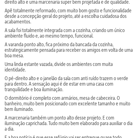
direito alto e uma marcenaria super bem projetada e de qualidade.
Apê totalmente reformado, com muito bom gosto e funcionalidade
desde a concepção geral do projeto, até a escolha cuidadosa dos
acabamentos.
A sala foi totalmente integrada com a cozinha, criando um único
ambiente fluido e, ao mesmo tempo, funcional.
A varanda ponto alto, fica próximo da bancada da cozinha,
estrategicamente pensada para receber os amigos em volta de uma
boa mesa.
Uma linda estante vazada, divide os ambientes com muita
identidade.
O pé-direito alto e o janelão da sala com anti ruído trazem o verde
para dentro. A sensação aqui é de estar em uma casa com
tranquilidade e boa iluminação.
O dormitório é completo com armários, mesa de cabeceira. O
banheiro, muito bem posicionado com excelente tamanho e muito
bem iluminado.
A marcenaria também um ponto alto desse projeto. E com
iluminação caprichada. Tudo muito bem elaborado para auxiliar o dia
a dia.
E a boa notícia é que esse refúgio vai ser entregue quase todo