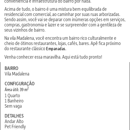
conveniência e infraestrutura do bairro por nada.
Acima de tudo, o bairro é uma mistura bem equilibrada de
residencial com comercial, ao caminhar por suas ruas arborizadas.
Sendo assim, você vai se deparar com inúmeras opções em serviços,
compras, gastronomia e lazer e se surpreender com a gentileza de
seus vizinhos de bairro.
Na vila Madalena, você encontra um bairro rico culturalmente e
cheio de ótimos restaurantes, lojas, cafés, bares. Apê fica próximo
do restaurante clássico
Empanadas.
Venha conhecer essa maravilha. Aqui está tudo pronto!
BAIRRO
Vila Madalena
CONFIGURAÇÃO
2
Área útil: 39 m
1 Quarto
1 Banheiro
Sem vaga
DETALHES
Andar Alto
Pet Friendly