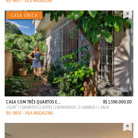
RU: 9857 - VILA MADALENA
CASA COM TRÊS QUARTOS E...
R$ 1.590.000,00
2
155 M
/ 3 QUARTOS (1 SUITE) / 2 BANHEIROS / 2 LAVABOS / 1 VAGA
RU: 9850 - VILA MADALENA