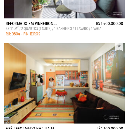
REFORMADO EM PINHEIROS,...
R$ 1.400.000,00
2
58,11 M
/ 2 QUARTOS (1 SUITE) / 1 BANHEIRO / 1 LAVABO / 1 VAGA
RU: 9804 - PINHEIROS
APÊ REFORMADO NA VILA M...
R$ 1.100.000,00