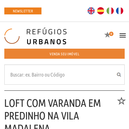
EN
ES
IT
FR
NEWSLETTER
Favoritos
0
Tog
navi
VENDA SEU IMÓVEL
LOFT COM VARANDA EM
Favori
PREDINHO NA VILA
MADALENA